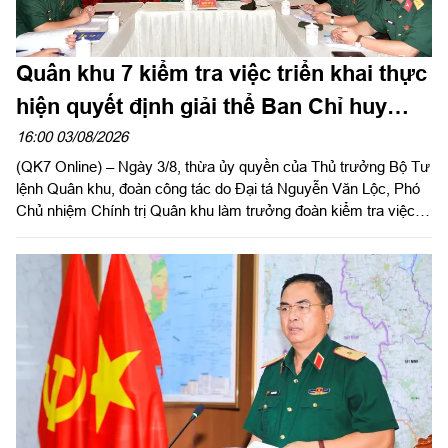
Quân khu 7 kiểm tra việc triển khai thực
hiện quyết định giải thể Ban Chỉ huy
PTKV tại TP Đồng Nai và tỉnh Lâm Đồng
16:00 03/08/2026
(QK7 Online) – Ngày 3/8, thừa ủy quyền của Thủ trưởng Bộ Tư
lệnh Quân khu, đoàn công tác do Đại tá Nguyễn Văn Lộc, Phó
Chủ nhiệm Chính trị Quân khu làm trưởng đoàn kiểm tra việc
triển khai thực hiện quyết định giải thể, tổ chức lại Ban Chỉ huy
PTKV, điều chuyển, thành lập các đơn vị trực thuộc Bộ CHQS
TP Đồng Nai và Bộ CHQS tỉnh Lâm Đồng.