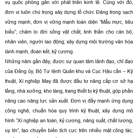
vụ quốc phòng gắn với phát triển kinh tế. Cùng với đó,
đơn vị luôn chú trọng xây dựng tổ chức Đảng trong sạch
vững mạnh, đơn vị vững mạnh toàn diện “Mẫu mực, tiêu
biểu”; chăm lo đời sống vật chất, tinh thần cho cán bộ,
nhân viên, người lao động; xây dựng môi trường văn hóa
lành mạnh, đoàn kết, kỷ cương.
Những năm gần đây, được sự quan tâm lãnh đạo, chỉ đạo
của Đảng ủy, Bộ Tư lệnh Quân khu và Cục Hậu cần – Kỹ
thuật, Xí nghiệp May đã được đầu tư nâng cấp cơ sở hạ
tầng, nhà xưởng, kho tàng, trang thiết bị kỹ thuật, góp phần
nâng cao năng lực sản xuất. Đơn vị đẩy mạnh ứng dụng
công nghệ, chuẩn hóa quy trình kỹ thuật, xây dựng mô
hình “Xí nghiệp an toàn, kỷ cương, năng suất, chất lượng,
uy tín”, tạo chuyển biến tích cực trên nhiều mặt công tác.