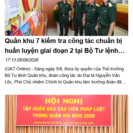
Quân khu 7 kiểm tra công tác chuẩn bị
huấn luyện giai đoạn 2 tại Bộ Tư lệnh
Thành phố Hồ Chí Minh
17:13 05/08/2026
(QK7 Online) - Sáng ngày 5/8, thừa ủy quyền của Thủ trưởng
Bộ Tư lệnh Quân khu, đoàn công tác do Đại tá Nguyễn Văn
Lộc, Phó Chủ nhiệm Chính trị Quân khu làm trưởng đoàn đã
kiểm tra công tác chuẩn bị và tổ chức huấn luyện giai đoạn 2
năm 2026 tại Trung đoàn Minh Đạm và Ban Chỉ huy Quân sự
(CHQS) phường Tam Long (Bộ Tư lệnh TP Hồ Chí Minh).