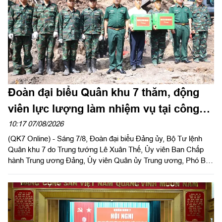
Đoàn đại biểu Quân khu 7 thăm, động
viên lực lượng làm nhiệm vụ tại công
viên Lê Thị Riêng
10:17 07/08/2026
(QK7 Online) - Sáng 7/8, Đoàn đại biểu Đảng ủy, Bộ Tư lệnh
Quân khu 7 do Trung tướng Lê Xuân Thế, Ủy viên Ban Chấp
hành Trung ương Đảng, Ủy viên Quân ủy Trung ương, Phó Bí
thư Đảng ủy, Tư lệnh Quân khu làm trưởng đoàn tổ chức dâng
hoa, dâng hương tưởng niệm cố Tổng Bí thư Trần Phú, các anh
hùng liệt sĩ và thăm, động viên lực lượng đang làm nhiệm vụ tại
công viên Lê Thị Riêng, Thành phố Hồ Chí Minh.