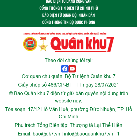
BÁO ĐIỆN TỬ ĐẢNG CỘNG SẢN
CỔNG THÔNG TIN ĐIỆN TỬ CHÍNH PHỦ
BÁO ĐIỆN TỬ QUÂN ĐỘI NHÂN DÂN
CỔNG THÔNG TIN BỘ QUỐC PHÒNG
Theo dõi chúng tôi tại:
Cơ quan chủ quản: Bộ Tư lệnh Quân khu 7
Giấy phép số 486/GP-BTTTT ngày 28/07/2021
© Báo Quân khu 7 điện tử giữ bản quyền nội dung trên
website này.
Tòa soạn: 17/12 Hồ Văn Huê, phường Đức Nhuận, TP. Hồ
Chí Minh
Phụ trách Tổng Biên tập: Thượng tá Lại Thế Hiền
Email:
bao@qk7.vn | info@baoquankhu7.vn | 1