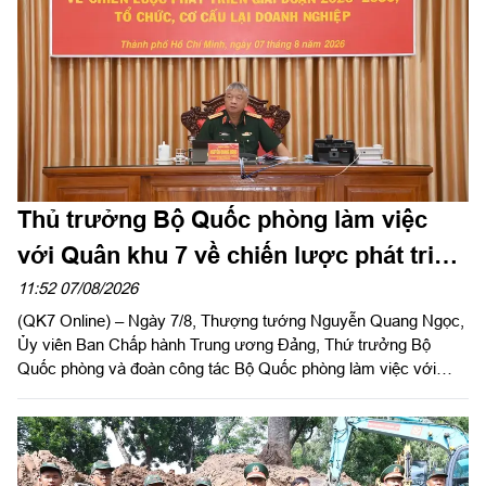
Thủ trưởng Bộ Quốc phòng làm việc
với Quân khu 7 về chiến lược phát triển
giai đoạn 2026 – 2030, tổ chức, cơ cấu
11:52 07/08/2026
(QK7 Online) – Ngày 7/8, Thượng tướng Nguyễn Quang Ngọc,
lại doanh nghiệp
Ủy viên Ban Chấp hành Trung ương Đảng, Thứ trưởng Bộ
Quốc phòng và đoàn công tác Bộ Quốc phòng làm việc với
Quân khu 7 về chiến lược phát triển giai đoạn 2026 – 2030, tổ
chức cơ cấu lại doanh nghiệp. Thiếu tướng Đặng Văn Lẫm, Ủy
viên Thường vụ Đảng ủy, Phó Tư lệnh Quân khu tiếp đoàn.