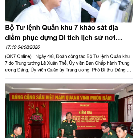
Bộ Tư lệnh Quân khu 7 khảo sát địa
điểm phục dựng Di tích lịch sử nơi
thành lập Quân khu
17:19 04/08/2026
(QK7 Online) - Ngày 4/8, Đoàn công tác Bộ Tư lệnh Quân khu
7 do Trung tướng Lê Xuân Thế, Ủy viên Ban Chấp hành Trung
ương Đảng, Ủy viên Quân ủy Trung ương, Phó Bí thư Đảng ủy,
Tư lệnh Quân khu và Trung tướng Trần Vinh Ngọc, Bí thư Đảng
ủy, Chính ủy Quân khu làm trưởng đoàn phối hợp với UBND
tỉnh Tây Ninh khảo sát thực địa khu đất phục dựng Di tích lịch
sử nơi thành lập LLVT Quân khu 7 tại xã Đức Huệ, tỉnh Tây
Ninh. Đồng chí Lê Văn Hẳn, Phó Bí thư Tỉnh uỷ, Chủ tịch
UBND tỉnh Tây Ninh tiếp và làm việc với đoàn.