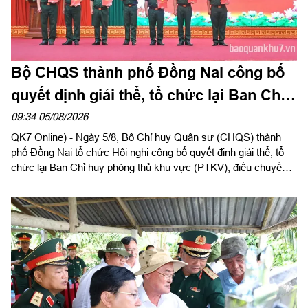
Bộ CHQS thành phố Đồng Nai công bố
quyết định giải thể, tổ chức lại Ban Chỉ
huy phòng thủ khu vực
09:34 05/08/2026
QK7 Online) - Ngày 5/8, Bộ Chỉ huy Quân sự (CHQS) thành
phố Đồng Nai tổ chức Hội nghị công bố quyết định giải thể, tổ
chức lại Ban Chỉ huy phòng thủ khu vực (PTKV), điều chuyển,
thành lập các đơn vị trực thuộc Bộ CHQS thành phố. Thiếu
tướng Đặng Văn Lẫm, Ủy viên Thường vụ Đảng ủy, Phó Tư
lệnh Quân khu dự và chỉ đạo Hội nghị. Dự Hội nghị có đồng chí
Võ Tấn Đức, Phó Bí thư Thành ủy thành phố Đồng Nai; thủ
trưởng các cơ quan Quân khu; lãnh đạo Bộ CHQS thành phố
Đồng Nai.