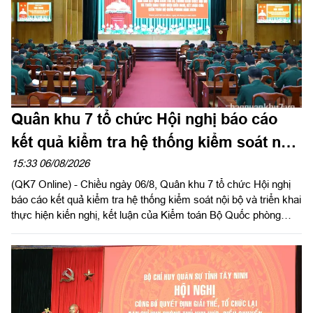
Quân khu 7 tổ chức Hội nghị báo cáo
kết quả kiểm tra hệ thống kiểm soát nội
bộ
15:33 06/08/2026
(QK7 Online) - Chiều ngày 06/8, Quân khu 7 tổ chức Hội nghị
báo cáo kết quả kiểm tra hệ thống kiểm soát nội bộ và triển khai
thực hiện kiến nghị, kết luận của Kiểm toán Bộ Quốc phòng
năm 2026 trong LLVT Quân khu. Trung tướng Lê Xuân Thế, Ủy
viên Ban Chấp hành Trung ương Đảng, Ủy viên Quân ủy Trung
ương, Phó Bí thư Đảng ủy, Tư lệnh Quân khu chủ trì hội nghị.