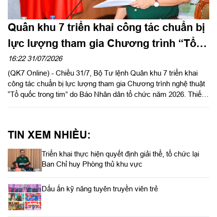
Quân khu 7 triển khai công tác chuẩn bị
lực lượng tham gia Chương trình “Tổ
quốc trong tim”
16:22 31/07/2026
(QK7 Online) - Chiều 31/7, Bộ Tư lệnh Quân khu 7 triển khai
công tác chuẩn bị lực lượng tham gia Chương trình nghệ thuật
“Tổ quốc trong tim” do Báo Nhân dân tổ chức năm 2026. Thiếu
tướng Lê Xuân Bình, Phó Tư lệnh, Tham mưu trưởng Quân
khu chủ trì.
TIN XEM NHIỀU:
Triển khai thực hiện quyết định giải thể, tổ chức lại
Ban Chỉ huy Phòng thủ khu vực
Dấu ấn kỹ năng tuyên truyền viên trẻ