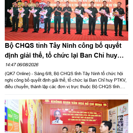
Bộ CHQS tỉnh Tây Ninh công bố quyết
định giải thể, tổ chức lại Ban Chỉ huy
phòng thủ khu vực
14:47 06/08/2026
(QK7 Online) - Sáng 6/8, Bộ CHQS tỉnh Tây Ninh tổ chức hội
nghị công bố quyết định giải thể, tổ chức lại Ban Chỉ huy PTKV,
điều chuyển, thành lập các đơn vị trực thuộc Bộ CHQS tỉnh.
Thừa ủy quyền của Bộ Tư lệnh Quân khu 7, Thiếu tướng Lê
Ngọc Hải, Phó Tham mưu trưởng Quân khu dự và phát biểu
chỉ đạo.