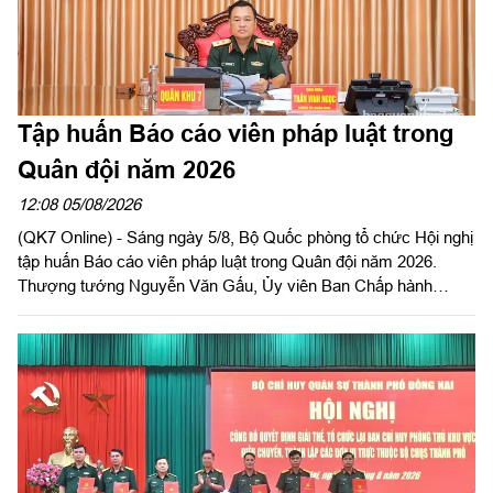
Tập huấn Báo cáo viên pháp luật trong
Quân đội năm 2026
12:08 05/08/2026
(QK7 Online) - Sáng ngày 5/8, Bộ Quốc phòng tổ chức Hội nghị
tập huấn Báo cáo viên pháp luật trong Quân đội năm 2026.
Thượng tướng Nguyễn Văn Gấu, Ủy viên Ban Chấp hành
Trung ương Đảng, Ủy viên Quân ủy Trung ương, Thứ trưởng
Bộ Quốc phòng, Chủ tịch Hội đồng Phổ biến, giáo dục pháp luật
Bộ Quốc phòng chủ trì hội nghị. Hội nghị được tổ chức bằng
hình thức trực tiếp kết hợp với trực tuyến tại 122 điểm cầu
trong toàn quân.