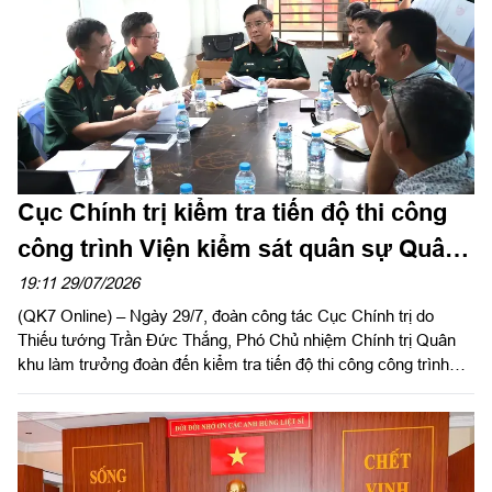
Cục Chính trị kiểm tra tiến độ thi công
công trình Viện kiểm sát quân sự Quân
khu
19:11 29/07/2026
(QK7 Online) – Ngày 29/7, đoàn công tác Cục Chính trị do
Thiếu tướng Trần Đức Thắng, Phó Chủ nhiệm Chính trị Quân
khu làm trưởng đoàn đến kiểm tra tiến độ thi công công trình
xây dựng Viện Kiểm sát Quân sự Quân khu.