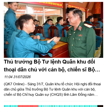
Thủ trưởng Bộ Tư lệnh Quân khu đối
thoại dân chủ với cán bộ, chiến sĩ Bộ
CHQS tỉnh Lâm Đồng
11:04 31/07/2026
(QK7 Online) - Sáng 31/7, Quân khu tổ chức Hội nghị đối thoại
dân chủ giữa Thủ trưởng Bộ Tư lệnh Quân khu với cán bộ,
chiến sĩ Bộ Chỉ huy Quân sự (CHQS) tỉnh Lâm Đồng năm
2026. Thiếu tướng Trần Chí Tâm, Ủy viên Thường vụ Đảng ủy,
Phó Chính ủy Quân khu chủ trì hội nghị.