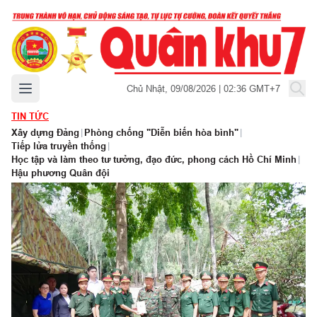
Mở menu chính
Chủ Nhật, 09/08/2026 | 02:36 GMT+7
TIN TỨC
Xây dựng Đảng
|
Phòng chống "Diễn biến hòa bình"
|
Tiếp lửa truyền thống
|
Học tập và làm theo tư tưởng, đạo đức, phong cách Hồ Chí Minh
|
Hậu phương Quân đội