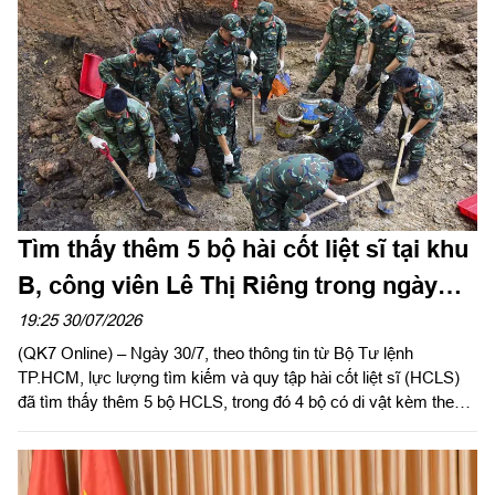
Tìm thấy thêm 5 bộ hài cốt liệt sĩ tại khu
B, công viên Lê Thị Riêng trong ngày
30/7
19:25 30/07/2026
(QK7 Online) – Ngày 30/7, theo thông tin từ Bộ Tư lệnh
TP.HCM, lực lượng tìm kiếm và quy tập hài cốt liệt sĩ (HCLS)
đã tìm thấy thêm 5 bộ HCLS, trong đó 4 bộ có di vật kèm theo
tại vị trí tìm kiếm thứ 2 (Khu B), công viên Lê Thị Riêng
(phường Hòa Hưng, TP.HCM).