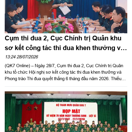
Cụm thi đua 2, Cục Chính trị Quân khu
sơ kết công tác thi đua khen thưởng và
Phong trào Thi đua quyết thắng 6 tháng
13:24 28/07/2026
(QK7 Online) – Ngày 28/7, Cụm thi đua 2, Cục Chính trị Quân
đầu năm
khu tổ chức Hội nghị sơ kết công tác thi đua khen thưởng và
Phong trào Thi đua quyết thắng 6 tháng đầu năm 2026. Thiếu
tướng Trần Đức Thắng, Bí thư Đảng ủy Cục Chính trị, Phó Chủ
nhiệm Chính trị Quân khu dự, phát biểu chỉ đạo.