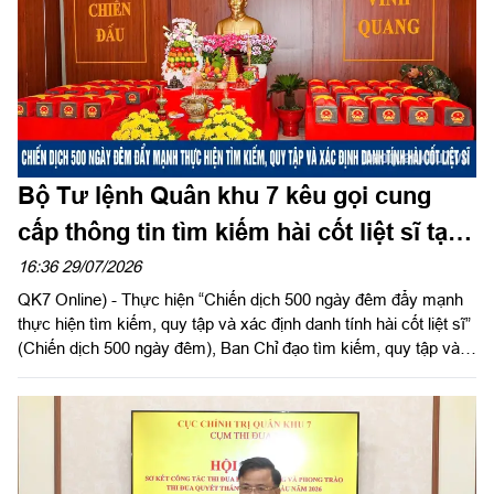
Bộ Tư lệnh Quân khu 7 kêu gọi cung
cấp thông tin tìm kiếm hài cốt liệt sĩ tại
khu vực Gò Cát, khu phố Đông Nhì,
16:36 29/07/2026
QK7 Online) - Thực hiện “Chiến dịch 500 ngày đêm đẩy mạnh
phường Lái Thiêu, Thành phố Hồ Chí
thực hiện tìm kiếm, quy tập và xác định danh tính hài cốt liệt sĩ”
Minh
(Chiến dịch 500 ngày đêm), Ban Chỉ đạo tìm kiếm, quy tập và
xác định danh tính hài cốt liệt sĩ Quân khu 7 (Ban Chỉ đạo Quân
khu 7) đang phối hợp với các cơ quan, đơn vị thu thập thông
tin, xác minh các địa điểm chôn cất liệt sĩ hy sinh tại chiến
trường các tỉnh miền Đông Nam bộ trong những năm 1971-
1972.