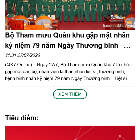
Bộ Tham mưu Quân khu gặp mặt nhân
kỷ niệm 79 năm Ngày Thương binh –
Liệt sĩ
11:31 27/07/2026
(QK7 Online) – Ngày 27/7, Bộ Tham mưu Quân khu 7 tổ chức
gặp mặt cán bộ, nhân viên là thân nhân liệt sĩ, thương binh,
bệnh binh nhân kỷ niệm 79 năm Ngày Thương binh – Liệt sĩ
(27/7/1947 – 27/7/2026).
XEM THÊM
Tiêu điểm: