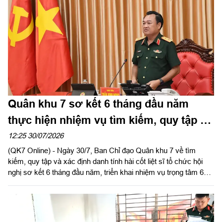
Quân khu 7 sơ kết 6 tháng đầu năm
thực hiện nhiệm vụ tìm kiếm, quy tập và
xác định danh tính hài cốt liệt sĩ
12:25 30/07/2026
(QK7 Online) - Ngày 30/7, Ban Chỉ đạo Quân khu 7 về tìm
kiếm, quy tập và xác định danh tính hài cốt liệt sĩ tổ chức hội
nghị sơ kết 6 tháng đầu năm, triển khai nhiệm vụ trọng tâm 6
tháng cuối năm 2026. Trung tướng Trần Vinh Ngọc, Bí thư
Đảng ủy, Chính ủy Quân khu dự và chỉ đạo hội nghị. Thiếu
tướng Trần Chí Tâm, Ủy viên Thường vụ Đảng ủy, Phó Chính
ủy Quân khu chủ trì hội nghị.