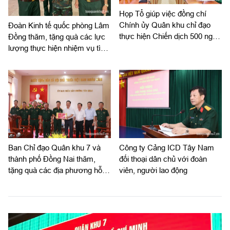
Họp Tổ giúp việc đồng chí
Chính ủy Quân khu chỉ đạo
Đoàn Kinh tế quốc phòng Lâm
thực hiện Chiến dịch 500 ngày
Đồng thăm, tặng quà các lực
đêm
lượng thực hiện nhiệm vụ tìm
kiếm, quy tập hài cốt liệt sĩ
Ban Chỉ đạo Quân khu 7 và
Công ty Cảng ICD Tây Nam
thành phố Đồng Nai thăm,
đối thoại dân chủ với đoàn
tặng quà các địa phương hỗ
viên, người lao động
trợ tìm kiếm, quy tập hài cốt
liệt sĩ