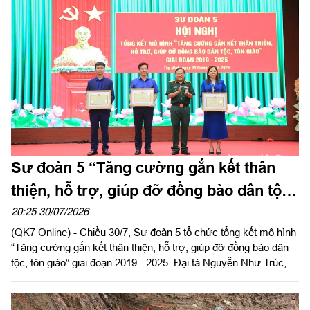
Sư đoàn 5 “Tăng cường gắn kết thân
thiện, hỗ trợ, giúp đỡ đồng bào dân tộc,
tôn giáo” trên địa bàn đóng quân
20:25 30/07/2026
(QK7 Online) - Chiều 30/7, Sư đoàn 5 tổ chức tổng kết mô hình
“Tăng cường gắn kết thân thiện, hỗ trợ, giúp đỡ đồng bào dân
tộc, tôn giáo” giai đoạn 2019 - 2025. Đại tá Nguyễn Như Trúc,
Phó Chủ nhiệm Chính trị Quân khu dự, phát biểu chỉ đạo.