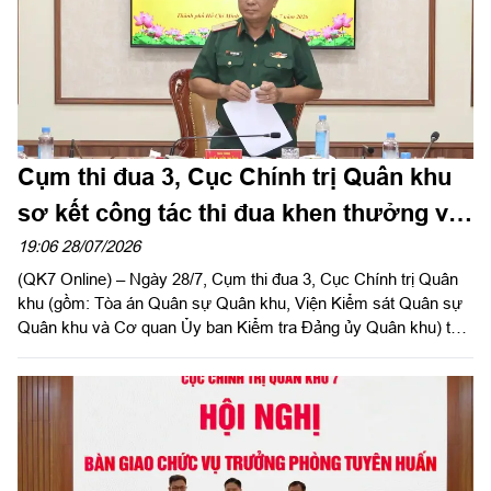
Cụm thi đua 3, Cục Chính trị Quân khu
sơ kết công tác thi đua khen thưởng và
Phong trào Thi đua quyết thắng 6 tháng
19:06 28/07/2026
(QK7 Online) – Ngày 28/7, Cụm thi đua 3, Cục Chính trị Quân
đầu năm
khu (gồm: Tòa án Quân sự Quân khu, Viện Kiểm sát Quân sự
Quân khu và Cơ quan Ủy ban Kiểm tra Đảng ủy Quân khu) tổ
chức Hội nghị sơ kết công tác thi đua khen thưởng và Phong
trào Thi đua quyết thắng 6 tháng đầu năm 2026. Thiếu tướng
Trần Đức Thắng, Bí thư Đảng ủy Cục Chính trị, Phó Chủ nhiệm
Chính trị Quân khu dự, phát biểu chỉ đạo hội nghị.