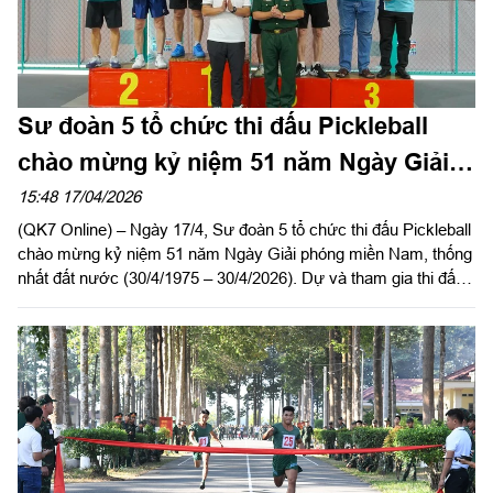
Sư đoàn 5 tổ chức thi đấu Pickleball
chào mừng kỷ niệm 51 năm Ngày Giải
phóng miền Nam
15:48 17/04/2026
(QK7 Online) – Ngày 17/4, Sư đoàn 5 tổ chức thi đấu Pickleball
chào mừng kỷ niệm 51 năm Ngày Giải phóng miền Nam, thống
nhất đất nước (30/4/1975 – 30/4/2026). Dự và tham gia thi đấu
có Đại tá Huỳnh Việt Lê Kha, Sư đoàn trưởng Sư đoàn 5; Đại tá
Trần Hoàng Giang, Bí thư Đảng ủy, Chính ủy Sư đoàn cùng
lãnh đạo các cơ quan, doanh nghiệp và đơn vị kết nghĩa trên
địa bàn.