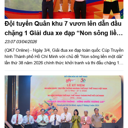
Đội tuyển Quân khu 7 vươn lên dẫn đầu
chặng 1 Giải đua xe đạp “Non sông liền
một dải”
23:07 03/04/2026
(QK7 Online) - Ngày 3/4, Giải đua xe đạp toàn quốc Cúp Truyền
hình Thành phố Hồ Chí Minh với chủ đề “Non sông liền một dải”
lần thứ 38 năm 2026 chính thức khởi tranh và thi đấu chặng 1
tại phường Việt Trì (Phú Thọ).