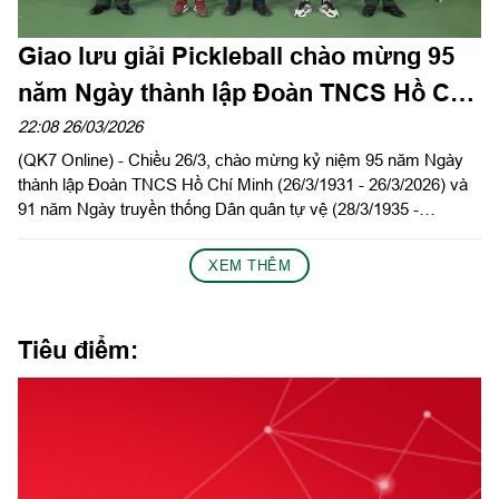
Giao lưu giải Pickleball chào mừng 95
năm Ngày thành lập Đoàn TNCS Hồ Chí
Minh và 91 năm Ngày truyền thống Dân
22:08 26/03/2026
(QK7 Online) - Chiều 26/3, chào mừng kỷ niệm 95 năm Ngày
quân tự vệ
thành lập Đoàn TNCS Hồ Chí Minh (26/3/1931 - 26/3/2026) và
91 năm Ngày truyền thống Dân quân tự vệ (28/3/1935 -
28/3/2026), Đảng ủy - HĐND - UBND phường An Nhơn phối
hợp cùng Lữ đoàn 77 tổ chức buổi giao lưu Pickleball.
XEM THÊM
Tiêu điểm: