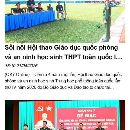
Sôi nổi Hội thao Giáo dục quốc phòng
và an ninh học sinh THPT toàn quốc lần
thứ IV năm 2026
15:10 21/04/2026
(QK7 Online) - Diễn ra 4 năm một lần, Hội thao Giáo dục quốc
phòng và an ninh học sinh Trung học phổ thông toàn quốc lần
thứ IV năm 2026 do Bộ Giáo dục và Đào tạo tổ chức tại
TPHCM từ ngày 14 đến ngày 20/4. Hội thao có sự tham gia của
33 đoàn đến từ các tỉnh, thành phố trên cả nước với gần 1000
huấn luyện viên, vận động viên. Đây là dịp để kiểm tra, đánh giá
chất lượng dạy học thực tế môn Giáo dục quốc phòng và an
ninh tại các cơ sở giáo dục, đồng thời phát hiện những tập thể,
cá nhân xuất sắc, góp phần lan tỏa phong trào thi đua học tập,