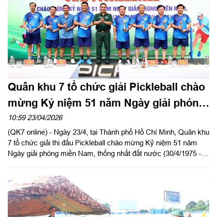
Quân khu 7 tổ chức giải Pickleball chào
mừng Kỷ niệm 51 năm Ngày giải phóng
miền Nam, thống nhất đất nước
10:59 23/04/2026
(QK7 online) - Ngày 23/4, tại Thành phố Hồ Chí Minh, Quân khu
7 tổ chức giải thi đấu Pickleball chào mừng Kỷ niệm 51 năm
Ngày giải phóng miền Nam, thống nhất đất nước (30/4/1975 -
30/4/2026). Thiếu tướng Lê Xuân Bình, Phó Tư lệnh, Tham
mưu trưởng Quân khu dự và chủ trì khai mạc giải đấu.