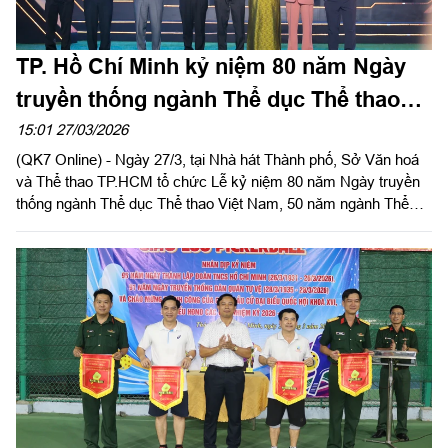
TP. Hồ Chí Minh kỷ niệm 80 năm Ngày
truyền thống ngành Thể dục Thể thao
Việt Nam
15:01 27/03/2026
(QK7 Online) - Ngày 27/3, tại Nhà hát Thành phố, Sở Văn hoá
và Thể thao TP.HCM tổ chức Lễ kỷ niệm 80 năm Ngày truyền
thống ngành Thể dục Thể thao Việt Nam, 50 năm ngành Thể
dục Thể thao TP.HCM.