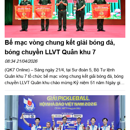
rèn luyện trong học sinh trên phạm vi cả nước.
Bế mạc vòng chung kết giải bóng đá,
bóng chuyền LLVT Quân khu 7
08:34 21/04/2026
(QK7 Online) – Sáng ngày 21/4, tại Sư đoàn 5, Bộ Tư lệnh
Quân khu 7 tổ chức bế mạc vòng chung kết giải bóng đá, bóng
chuyền LLVT Quân khu chào mừng Kỷ niệm 51 năm Ngày giải
phóng miền Nam thống nhất đất nước (30/4/1975 - 30/4/2026).
Thiếu tướng Lê Xuân Bình, Phó Tư lệnh, Tham mưu trưởng
Quân khu dự và phát biểu bế mạc. Dự bế mạc có Thủ trưởng
các cơ quan, đơn vị trong LLVT Quân khu 7.