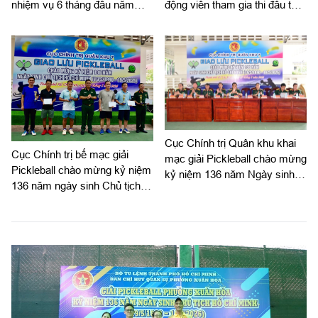
nhiệm vụ 6 tháng đầu năm
động viên tham gia thi đấu thể
2026 tại Trung tâm Thể dục
thao thành tích cao năm 2026
thể thao Quốc phòng II
Cục Chính trị Quân khu khai
Cục Chính trị bế mạc giải
mạc giải Pickleball chào mừng
Pickleball chào mừng kỷ niệm
kỷ niệm 136 năm Ngày sinh
136 năm ngày sinh Chủ tịch
Chủ tịch Hồ Chí Minh
Hồ Chí Minh