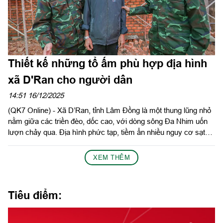
Thiết kế những tổ ấm phù hợp địa hình
xã D'Ran cho người dân
14:51 16/12/2025
(QK7 Online) - Xã D’Ran, tỉnh Lâm Đồng là một thung lũng nhỏ
nằm giữa các triền đèo, dốc cao, với dòng sông Đa Nhim uốn
lượn chảy qua. Địa hình phức tạp, tiềm ẩn nhiều nguy cơ sạt
lở. Tuy nhiên, với nhiều năm kinh nghiệm thi công trên địa bàn
Quân khu, Công ty Đông Hải đã trực tiếp khảo sát, thiết kế, tư
XEM THÊM
vấn giải pháp xây dựng phù hợp, giúp người dân yên tâm hơn
khi dựng lại mái ấm sau lũ.
Tiêu điểm: