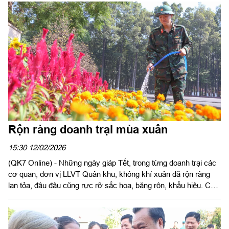
Nhân dân vui xuân an toàn, lành mạnh.
Rộn ràng doanh trại mùa xuân
15:30 12/02/2026
(QK7 Online) - Những ngày giáp Tết, trong từng doanh trại các
cơ quan, đơn vị LLVT Quân khu, không khí xuân đã rộn ràng
lan tỏa, đâu đâu cũng rực rỡ sắc hoa, băng rôn, khẩu hiệu. Cán
bộ, chiến sĩ các cơ quan, đơn vị tất bật chăm chút từng chậu
mai, cành đào, dựng tiểu cảnh, chỉnh trang cảnh quan môi
trường, tạo nên diện mạo khang trang, ấm áp, thắm tình đồng