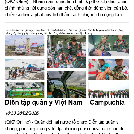
(QK7 Oline) – Nhằm nắm chắc tình hình, kịp thời chỉ đạo, chấn
chỉnh những nội dung còn hạn chế; đồng thời động viên cán bộ,
chiến sĩ đơn vị phát huy tinh thần trách nhiệm, chủ động làm tốt
mọi mặt công tác bảo đảm cho mùa huấn luyện mới đạt chất
lượng, hiệu quả, đáp ứng yêu cầu nhiệm vụ, ngày 2/3, Trung
tướng Lê Xuân Thế, Ủy viên Trung ương Đảng, Tư lệnh Quân
khu 7 cùng đoàn công tác Quân khu đã kiểm tra công tác
chuẩn bị huấn luyện tại Sư đoàn 5.
Diễn tập quân y Việt Nam – Campuchia
16:33 28/02/2026
(QK7 Online) - Quân đội hai nước tổ chức Diễn tập quân y
chung, phối hợp cùng y tế địa phương cứu chữa nạn nhân do