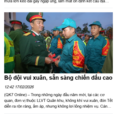
mưa lớn kéo dài gây ngập úng, làm mất ổn định kết cấu địa
chất, gây sập đổ 3 tổ hợp công trình cao tầng đang xây dựng,
gây thương vong lớn cho công nhân và nhân dân địa phương.
Bộ đội vui xuân, sẵn sàng chiến đấu cao
12:42 17/02/2026
(QK7 Online) – Trong những ngày đầu năm mới, tại các cơ
quan, đơn vị thuộc LLVT Quân khu, không khí vui xuân, đón Tết
diễn ra rộn ràng, ấm áp, nhưng không lơi lỏng nhiệm vụ. Cán
bộ, chiến sĩ duy trì nghiêm chế độ trực sẵn sàng chiến đấu để