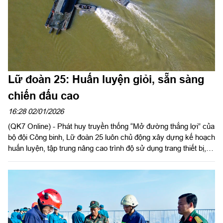
Lữ đoàn 25: Huấn luyện giỏi, sẵn sàng
chiến đấu cao
16:28 02/01/2026
(QK7 Online) - Phát huy truyền thống “Mở đường thắng lợi” của
bộ đội Công binh, Lữ đoàn 25 luôn chủ động xây dựng kế hoạch
huấn luyện, tập trung nâng cao trình độ sử dụng trang thiết bị,
khí tài hiện đại. Đơn vị chú trọng huấn luyện thực hiện các
nhiệm vụ công binh trong thời bình như: Rà phá bom mìn, vật
nổ; xây dựng công trình quốc phòng; phòng chống, khắc phục
hậu quả thiên tai; đảm bảo an toàn các kịp lễ, sự kiện chính trị
trọng đại,… Lữ đoàn đảm bảo lực lượng, phương tiện ở trạng
thái cao nhất, đồng thời rèn luyện bản lĩnh, ý chí cho cán bộ,