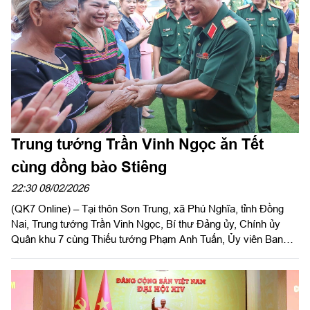
đội. Xuân về trên thao trường, trong doanh trại không chỉ là sắc
màu tươi mới mà còn là khí thế thi đua sôi nổi, quyết tâm sẵn
sàng chiến đấu cao, đón Tết an toàn, vui tươi, lành mạnh.
Trung tướng Trần Vinh Ngọc ăn Tết
cùng đồng bào Stiêng
22:30 08/02/2026
(QK7 Online) – Tại thôn Sơn Trung, xã Phú Nghĩa, tỉnh Đồng
Nai, Trung tướng Trần Vinh Ngọc, Bí thư Đảng ủy, Chính ủy
Quân khu 7 cùng Thiếu tướng Phạm Anh Tuấn, Ủy viên Ban
Thường vụ Đảng ủy, Chủ nhiệm Chính trị Quân khu 7 đã dự và
cùng ăn mâm cơm ngày Tết với đồng bào dân tộc Stiêng và
Nhân dân trên địa bàn vào tối ngày 7/2.