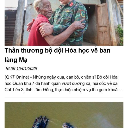
Thân thương bộ đội Hóa học về bản
làng Mạ
16:36 10/01/2026
(QK7 Online) - Những ngày qua, cán bộ, chiến sĩ Bộ đội Hóa
học Quân khu 7 đã hành quân vượt đường xa, núi dốc về xã
Cát Tiên 3, tỉnh Lâm Đồng, thực hiện nhiệm vụ thu gom khoảng
400kg chất độc hóa học CS tồn lưu sau chiến tranh. Song hành
với nhiệm vụ chuyên môn nặng nhọc, nguy hiểm, các anh còn
dành thời gian làm công tác dân vận, để lại trong lòng đồng bào
dân tộc Mạ nhiều hình ảnh đẹp, nghĩa tình quân – dân thắm
thiết.