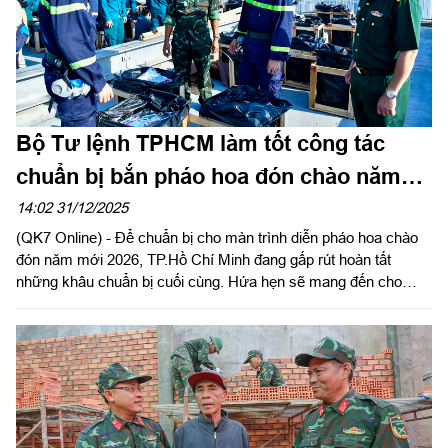
chiến sĩ, sẵn sàng cơ động hoàn thành tốt mọi nhiệm vụ.
Bộ Tư lệnh TPHCM làm tốt công tác
chuẩn bị bắn pháo hoa đón chào năm
mới 2026
14:02 31/12/2025
(QK7 Online) - Để chuẩn bị cho màn trình diễn pháo hoa chào
đón năm mới 2026, TP.Hồ Chí Minh đang gấp rút hoàn tất
những khâu chuẩn bị cuối cùng. Hứa hẹn sẽ mang đến cho
người dân và du khách màn trình diễn pháo hoa rực rỡ và đầy
cảm xúc trong thời khắc chuyển giao giữa năm cũ và năm mới.
Sáng 31/12, tại các trận địa pháo hoa, Bộ Tư lệnh TPHCM đã
khẩn trương triển khai các giàn pháo hoa. Các công tác được
thực hiện đúng quy trình, tỉ mỉ, bảo đảm an toàn xuyên suốt.