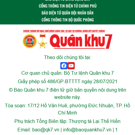
CỔNG THÔNG TIN ĐIỆN TỬ CHÍNH PHỦ
BÁO ĐIỆN TỬ QUÂN ĐỘI NHÂN DÂN
CỔNG THÔNG TIN BỘ QUỐC PHÒNG
Theo dõi chúng tôi tại:
Cơ quan chủ quản: Bộ Tư lệnh Quân khu 7
Giấy phép số 486/GP-BTTTT ngày 28/07/2021
© Báo Quân khu 7 điện tử giữ bản quyền nội dung trên
website này.
Tòa soạn: 17/12 Hồ Văn Huê, phường Đức Nhuận, TP. Hồ
Chí Minh
Phụ trách Tổng Biên tập: Thượng tá Lại Thế Hiền
Email:
bao@qk7.vn | info@baoquankhu7.vn | 1