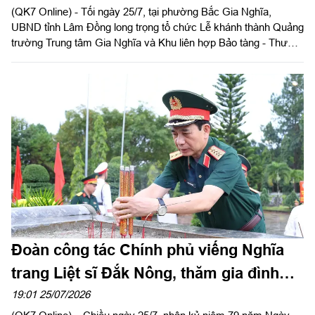
(QK7 Online) - Tối ngày 25/7, tại phường Bắc Gia Nghĩa,
UBND tỉnh Lâm Đồng long trọng tổ chức Lễ khánh thành Quảng
trường Trung tâm Gia Nghĩa và Khu liên hợp Bảo tàng - Thư
viện - Công viên. Đây là quảng trường có quy mô lớn nhất khu
vực Tây Nguyên - Duyên hải Nam Trung Bộ tính đến thời điểm
này. Dự lễ khánh thành có: Đại tướng Phan Văn Giang, Ủy viên
Bộ Chính trị, Phó Thủ tướng Chính phủ, Bộ trưởng Bộ Quốc
phòng; Trung tướng Lê Xuân Thế, Ủy viên Ban Chấp hành
Trung ương Đảng, Ủy viên Quân ủy Trung ương, Phó Bí thư
Đảng ủy, Tư lệnh Quân khu 7.
Đoàn công tác Chính phủ viếng Nghĩa
trang Liệt sĩ Đắk Nông, thăm gia đình
chính sách tại xã Nhân Cơ
19:01 25/07/2026