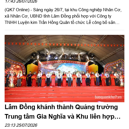
Việt Nam
17:43 26/07/2026
(QK7 Online) - Sáng ngày 26/7, tại khu Công nghiệp Nhân Cơ,
xã Nhân Cơ, UBND tỉnh Lâm Đồng phối hợp với Công ty
TNHH Luyện kim Trần Hồng Quân tổ chức Lễ công bố sản
phẩm nhôm thỏi đầu tiên của Việt Nam sau hơn 10 năm triển
khai. Đại tướng Phan Văn Giang, Ủy viên Bộ Chính trị, Phó Thủ
tướng Chính phủ, Bộ trưởng Bộ Quốc phòng dự và phát biểu
chỉ đạo; Trung tướng Lê Xuân Thế, Ủy viên Ban Chấp hành
Trung ương Đảng, Ủy viên Quân ủy Trung ương, Phó Bí thư
Đảng ủy, Tư lệnh Quân khu 7 dự lễ.
Lâm Đồng khánh thành Quảng trường
Trung tâm Gia Nghĩa và Khu liên hợp
Bảo tàng - Thư viện - Công viên
23:13 25/07/2026