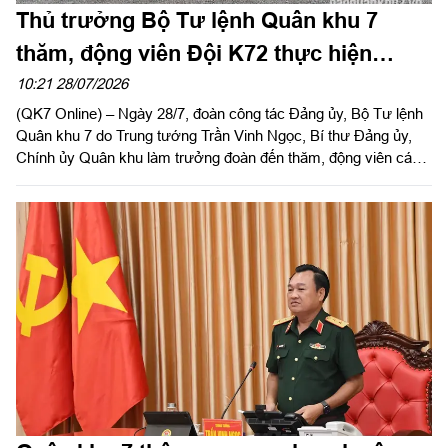
Thủ trưởng Bộ Tư lệnh Quân khu 7
thăm, động viên Đội K72 thực hiện
nhiệm vụ tìm kiếm, quy tập hài cốt liệt sĩ
10:21 28/07/2026
(QK7 Online) – Ngày 28/7, đoàn công tác Đảng ủy, Bộ Tư lệnh
Quân khu 7 do Trung tướng Trần Vinh Ngọc, Bí thư Đảng ủy,
Chính ủy Quân khu làm trưởng đoàn đến thăm, động viên cán
bộ, chiến sĩ Đội K72, Bộ Chỉ huy Quân sự thành phố Đồng Nai
đang thực hiện nhiệm vụ tìm kiếm, quy tập và xác định danh
tính hài cốt liệt sĩ tại xã Minh Đức, thành phố Đồng Nai. Tham
gia cùng đoàn công tác có Thiếu tướng Phạm Anh Tuấn, Ủy
viên Thường vụ Đảng ủy, Chủ nhiệm Chính trị Quân khu; đồng
chí Nguyễn Thị Hoàng, Phó Chủ tịch UBND thành phố Đồng
Nai; Đại tá Nguyễn Ngọc Kiên, Phó Tham mưu trưởng Quân
khu, Đại tá Phạm Ngọc Sơn, Chính ủy Cục Hậu cần – Kỹ thuật;
Đại tá Nguyễn Thanh Phong, Chính ủy Bộ CHQS thành phố
Đồng Nai.