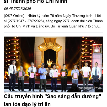
sĩ Thành phố Hồ Chí Minh
09:48 27/07/2026
(QK7 Online) - Nhân kỷ niệm 79 năm Ngày Thương binh - Liệt
sĩ (27/7/1947 - 27/7/2026), sáng ngày 27/7, đoàn đại biểu Thành
phố Hồ Chí Minh và Đảng ủy, Bộ Tư lệnh Quân khu 7 tổ chức
lễ dâng hoa, dâng hương tại Nghĩa trang Liệt sĩ Thành phố Hồ
Chí Minh. Đồng chí Trần Lưu Quang, Ủy viên Bộ Chính trị, Bí
thư Thành ủy Thành phố Hồ Chí Minh và Trung tướng Trần
Vinh Ngọc, Bí thư Đảng ủy, Chính ủy Quân khu 7 chủ trì lễ
dâng hoa, dâng hương. Dự lễ có các đồng chí lãnh đạo Thành
phố Hồ Chí Minh, cán bộ, chiến sĩ LLVT Quân khu 7.
Cầu truyền hình "Sao sáng dẫn đường"
lan tỏa đạo lý tri ân