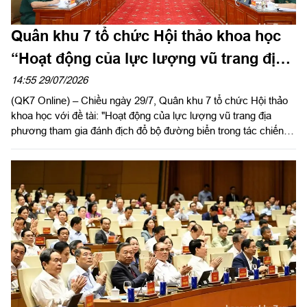
Quân khu 7 tổ chức Hội thảo khoa học
“Hoạt động của lực lượng vũ trang địa
phương tham gia đánh địch đổ bộ
14:55 29/07/2026
(QK7 Online) – Chiều ngày 29/7, Quân khu 7 tổ chức Hội thảo
đường biển trong tác chiến phòng thủ
khoa học với đề tài: "Hoạt động của lực lượng vũ trang địa
Quân khu”
phương tham gia đánh địch đổ bộ đường biển trong tác chiến
phòng thủ Quân khu". Trung tướng Lê Xuân Thế, Ủy viên Ban
Chấp hành Trung ương Đảng, Ủy viên Quân ủy Trung ương,
Phó Bí thư Đảng ủy, Tư lệnh Quân khu, Chủ nhiệm đề tài chủ
trì hội thảo.