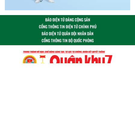
BÁO ĐIỆN TỬ ĐẢNG CỘNG SẢN
CỔNG THÔNG TIN ĐIỆN TỬ CHÍNH PHỦ
BÁO ĐIỆN TỬ QUÂN ĐỘI NHÂN DÂN
CỔNG THÔNG TIN BỘ QUỐC PHÒNG
Theo dõi chúng tôi tại:
Cơ quan chủ quản: Bộ Tư lệnh Quân khu 7
Giấy phép số 486/GP-BTTTT ngày 28/07/2021
© Báo Quân khu 7 điện tử giữ bản quyền nội dung trên
website này.
Tòa soạn: 17/12 Hồ Văn Huê, phường Đức Nhuận, TP. Hồ
Chí Minh