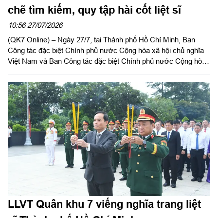
chẽ tìm kiếm, quy tập hài cốt liệt sĩ
10:56 27/07/2026
(QK7 Online) – Ngày 27/7, tại Thành phố Hồ Chí Minh, Ban
Công tác đặc biệt Chính phủ n­ước Cộng hòa xã hội chủ nghĩa
Việt Nam và Ban Công tác đặc biệt Chính phủ nước Cộng hòa
dân chủ nhân dân Lào tổ chức kỳ họp lần thứ 31 về tiếp tục tìm
kiếm, quy tập, hồi hương hài cốt liệt sĩ (HCLS) quân tình
nguyện và chuyên gia Việt Nam hy sinh tại Lào trong các thời
kỳ chiến tranh, mùa khô 2026 - 2027.
LLVT Quân khu 7 viếng nghĩa trang liệt