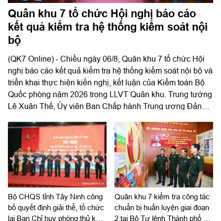
Quân khu 7 tổ chức Hội nghị báo cáo
kết quả kiểm tra hệ thống kiểm soát nội
bộ
(QK7 Online) - Chiều ngày 06/8, Quân khu 7 tổ chức Hội
nghị báo cáo kết quả kiểm tra hệ thống kiểm soát nội bộ và
triển khai thực hiện kiến nghị, kết luận của Kiểm toán Bộ
Quốc phòng năm 2026 trong LLVT Quân khu. Trung tướng
Lê Xuân Thế, Ủy viên Ban Chấp hành Trung ương Đảng,
Ủy viên Quân ủy Trung ương, Phó Bí thư Đảng ủy, Tư
lệnh Quân khu chủ trì hội nghị.
Quân khu 7 kiểm tra công tác
Bộ CHQS tỉnh Tây Ninh công
chuẩn bị huấn luyện giai đoạn
bố quyết định giải thể, tổ chức
2 tại Bộ Tư lệnh Thành phố Hồ
lại Ban Chỉ huy phòng thủ khu