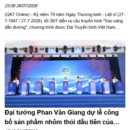
23:06 26/07/2026
(QK7 Online) - Kỷ niệm 79 năm Ngày Thương binh - Liệt sĩ (27-
7-1947 / 27-7-2026), tối 26/7 diễn ra cầu truyền hình "Sao sáng
dẫn đường", chương trình được Đài Truyền hình Việt Nam
truyền hình trực tiếp từ bốn điểm cầu: Tượng đài Bắc Sơn (Hà
Nội), Nhà bia liệt sĩ Thanh Thủy (Tuyên Quang), Nghĩa trang
Liệt sĩ quốc gia Đường 9 (Quảng Trị) và công viên Lê Thị Riêng
(TP. Hồ Chí Minh). Dự chương trình tại điểm cầu Hà Nội có các
đồng chí: Tổng Bí thư, Chủ tịch nước Tô Lâm; Thủ tướng
Chính phủ Lê Minh Hưng cùng các đồng chí lãnh đạo Đảng,
Nhà nước.
Đại tướng Phan Văn Giang dự lễ công
bố sản phẩm nhôm thỏi đầu tiên của