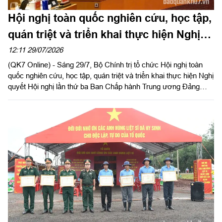
Hội nghị toàn quốc nghiên cứu, học tập,
quán triệt và triển khai thực hiện Nghị
quyết Hội nghị lần thứ ba Ban Chấp
12:11 29/07/2026
(QK7 Online) - Sáng 29/7, Bộ Chính trị tổ chức Hội nghị toàn
hành Trung ương Đảng khóa XIV
quốc nghiên cứu, học tập, quán triệt và triển khai thực hiện Nghị
quyết Hội nghị lần thứ ba Ban Chấp hành Trung ương Đảng
khóa XIV. Tổng Bí thư, Chủ tịch nước Tô Lâm dự và chỉ đạo
Hội nghị.