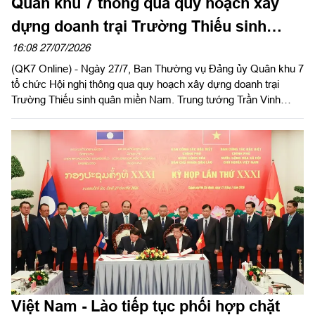
Quân khu 7 thông qua quy hoạch xây
dựng doanh trại Trường Thiếu sinh
quân miền Nam
16:08 27/07/2026
(QK7 Online) - Ngày 27/7, Ban Thường vụ Đảng ủy Quân khu 7
tổ chức Hội nghị thông qua quy hoạch xây dựng doanh trại
Trường Thiếu sinh quân miền Nam. Trung tướng Trần Vinh
Ngọc, Bí thư Đảng ủy, Chính ủy Quân khu chủ trì Hội nghị. Dự
Hội nghị có Trung tướng Lê Xuân Thế, Ủy viên Ban Chấp hành
Trung ương Đảng, Ủy viên Quân ủy Trung ương, Tư lệnh Quân
khu; các đồng chí trong Ban Thường vụ Đảng ủy, Thủ trưởng
Bộ Tư lệnh Quân khu và đại diện các cơ quan chức năng Quân
khu.
Việt Nam - Lào tiếp tục phối hợp chặt