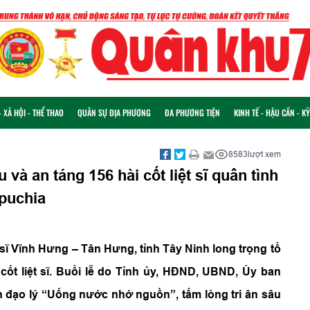
 XÃ HỘI - THỂ THAO
QUÂN SỰ ĐỊA PHƯƠNG
ĐA PHƯƠNG TIỆN
KINH TẾ - HẬU CẦN - K
8583
lượt xem
 và an táng 156 hài cốt liệt sĩ quân tình
puchia
t sĩ Vĩnh Hưng – Tân Hưng, tỉnh Tây Ninh long trọng tổ
 cốt liệt sĩ. Buổi lễ do Tỉnh ủy, HĐND, UBND, Ủy ban
ện đạo lý “Uống nước nhớ nguồn”, tấm lòng tri ân sâu