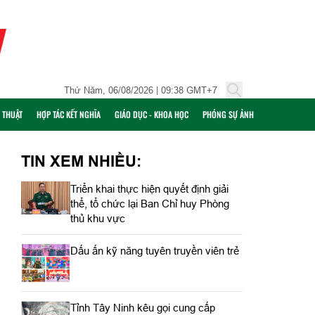
Thứ Năm, 06/08/2026 | 09:38 GMT+7
Ỹ THUẬT
HỢP TÁC KẾT NGHĨA
GIÁO DỤC - KHOA HỌC
PHÓNG SỰ ẢNH
TIN XEM NHIỀU:
Triển khai thực hiện quyết định giải
thể, tổ chức lại Ban Chỉ huy Phòng
thủ khu vực
Dấu ấn kỹ năng tuyên truyền viên trẻ
Tỉnh Tây Ninh kêu gọi cung cấp