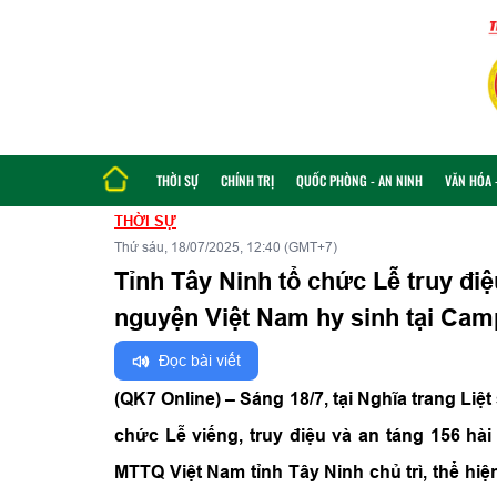
THỜI SỰ
CHÍNH TRỊ
QUỐC PHÒNG - AN NINH
VĂN HÓA -
THỜI SỰ
Thứ sáu, 18/07/2025, 12:40 (GMT+7)
​Tỉnh Tây Ninh tổ chức Lễ truy điệu
nguyện Việt Nam hy sinh tại Cam
Đọc bài viết
(QK7 Online) – Sáng 18/7, tại Nghĩa trang Liệ
chức Lễ viếng, truy điệu và an táng 156 hài
MTTQ Việt Nam tỉnh Tây Ninh chủ trì, thể hi