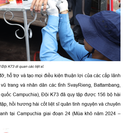
 Đội K73 di quan các liệt sĩ.
, hỗ trợ và tạo mọi điều kiện thuận lợi của các cấp lãnh
 vũ trang và nhân dân các tỉnh SvayRieng, Battambang,
g quốc Campuchia), Đội K73 đã quy tập được 156 bộ hài
y tập, hồi hương hài cốt liệt sĩ quân tình nguyện và chuyên
 tranh tại Campuchia giai đoạn 24 (Mùa khô năm 2024 –