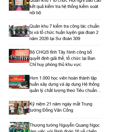
Quân khu 7 tổ chức Hội nghị báo cáo
kết quả kiểm tra hệ thống kiểm soát
nội bộ
Quân khu 7 kiểm tra công tác chuẩn
bị và tổ chức huấn luyện giai đoạn 2
năm 2026 tại Sư đoàn 309
Bộ CHQS tỉnh Tây Ninh công bố
quyết định giải thể, tổ chức lại Ban
Chỉ huy phòng thủ khu vực
Hơn 1.000 học viên hoàn thành tập
huấn xây dựng và áp dụng Hệ thống
quản lý chất lượng theo Tiêu chuẩn
quốc gia TCVN ISO 9001:2015
Kỷ niệm 21 năm ngày mất Trung
tướng Đồng Văn Cống
Thượng tướng Nguyễn Quang Ngọc
làm việc với Binh đoàn 16 về chiến