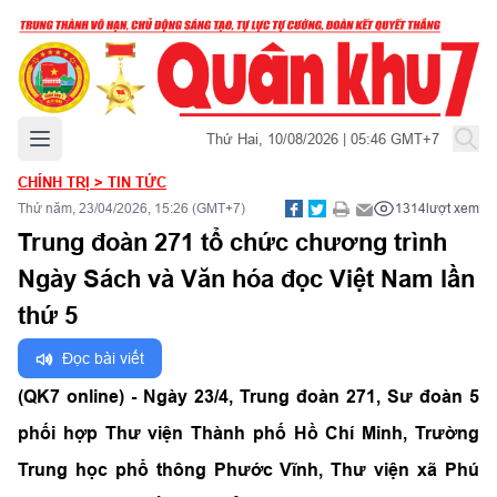
Mở menu chính
Thứ Hai, 10/08/2026 | 05:46 GMT+7
CHÍNH TRỊ
>
TIN TỨC
Thứ năm, 23/04/2026, 15:26 (GMT+7)
1314
lượt xem
Trung đoàn 271 tổ chức chương trình
Ngày Sách và Văn hóa đọc Việt Nam lần
thứ 5
Đọc bài viết
(QK7 online) -
Ngày 23/4, Trung đoàn 271, Sư đoàn 5
phối hợp Thư viện Thành phố Hồ Chí Minh, Trường
Trung học phổ thông Phước Vĩnh, Thư viện xã Phú