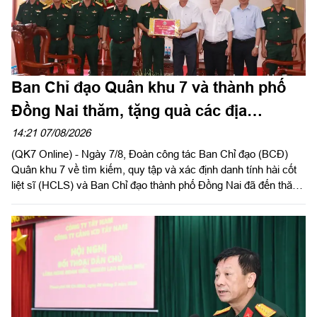
Ban Chỉ đạo Quân khu 7 và thành phố
Đồng Nai thăm, tặng quà các địa
phương hỗ trợ tìm kiếm, quy tập hài cốt
14:21 07/08/2026
(QK7 Online) - Ngày 7/8, Đoàn công tác Ban Chỉ đạo (BCĐ)
liệt sĩ
Quân khu 7 về tìm kiếm, quy tập và xác định danh tính hài cốt
liệt sĩ (HCLS) và Ban Chỉ đạo thành phố Đồng Nai đã đến thăm,
tặng quà phường Tân Khai, phường Bình Long, xã Minh Đức
và chùa Tân Minh (phường Bình Long), thành phố Đồng Nai -
các địa phương, cơ sở đã hỗ trợ, đồng hành trong hoạt động
quy tập, tìm kiếm HCLS, cầu siêu các anh hùng liệt sĩ tại xã
Minh Đức. Thiếu tướng Trần Chí Tâm, Ủy viên Thường vụ
Đảng ủy, Phó Chính ủy Quân khu, Trưởng BCĐ Quân khu làm
trưởng đoàn.