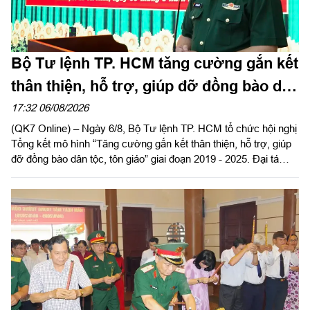
Bộ Tư lệnh TP. HCM tăng cường gắn kết
thân thiện, hỗ trợ, giúp đỡ đồng bào dân
tộc, tôn giáo
17:32 06/08/2026
(QK7 Online) – Ngày 6/8, Bộ Tư lệnh TP. HCM tổ chức hội nghị
Tổng kết mô hình “Tăng cường gắn kết thân thiện, hỗ trợ, giúp
đỡ đồng bào dân tộc, tôn giáo” giai đoạn 2019 - 2025. Đại tá
Thái Thành Đức, Phó Chủ nhiệm chính trị Quân khu dự và chỉ
đạo hội nghị.