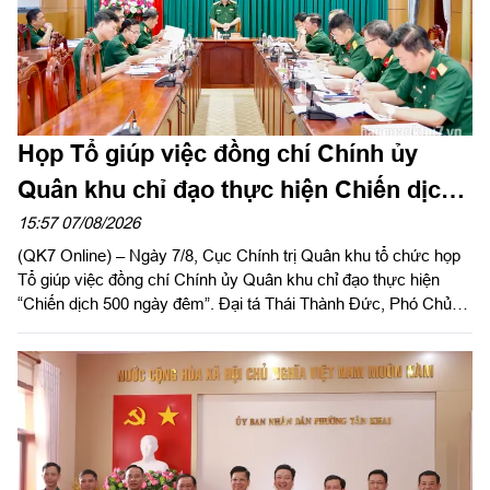
Họp Tổ giúp việc đồng chí Chính ủy
Quân khu chỉ đạo thực hiện Chiến dịch
500 ngày đêm
15:57 07/08/2026
(QK7 Online) – Ngày 7/8, Cục Chính trị Quân khu tổ chức họp
Tổ giúp việc đồng chí Chính ủy Quân khu chỉ đạo thực hiện
“Chiến dịch 500 ngày đêm”. Đại tá Thái Thành Đức, Phó Chủ
nhiệm Chính trị Quân khu chủ trì hội nghị.