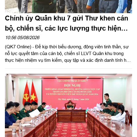
Chính ủy Quân khu 7 gửi Thư khen cán
bộ, chiến sĩ, các lực lượng thực hiện
nhiệm vụ tìm kiếm, quy tập và xác định
10:56 05/08/2026
(QK7 Online) - Để kịp thời biểu dương, động viên tinh thần, sự
danh tính hài cốt liệt sĩ
nỗ lực quyết tâm của cán bộ, chiến sĩ LLVT Quân khu trong
thực hiện nhiệm vụ tìm kiếm, quy tập và xác định danh tính hài
cốt liệt sĩ. Ngày 5/8/2026, Trung tướng Trần Vinh Ngọc, Bí thư
Đảng ủy, Chính ủy Quân khu 7 gửi Thư khen cán bộ, chiến sĩ,
các lực lượng thực hiện nhiệm vụ tìm kiếm, quy tập và xác
định danh tính hài cốt liệt sĩ. Báo Quân khu đăng toàn văn Thư
khen của đồng chí Chính ủy Quân khu 7.