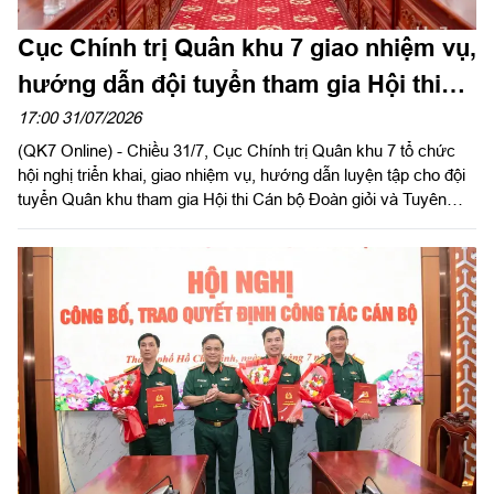
Cục Chính trị Quân khu 7 giao nhiệm vụ,
hướng dẫn đội tuyển tham gia Hội thi
Cán bộ Đoàn giỏi và Tuyên truyền viên
17:00 31/07/2026
(QK7 Online) - Chiều 31/7, Cục Chính trị Quân khu 7 tổ chức
trẻ toàn quân năm 2026
hội nghị triển khai, giao nhiệm vụ, hướng dẫn luyện tập cho đội
tuyển Quân khu tham gia Hội thi Cán bộ Đoàn giỏi và Tuyên
truyền viên trẻ toàn quân năm 2026. Đại tá Nguyễn Như Trúc,
Phó Chủ nhiệm Chính trị Quân khu chủ trì hội nghị.