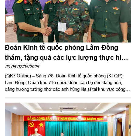
Đoàn Kinh tế quốc phòng Lâm Đồng
thăm, tặng quà các lực lượng thực hiện
nhiệm vụ tìm kiếm, quy tập hài cốt liệt sĩ
20:05 07/08/2026
(QK7 Online) – Sáng 7/8, Đoàn Kinh tế quốc phòng (KTQP)
Lâm Đồng, Quân khu 7 tổ chức đoàn cán bộ đến dâng hoa,
dâng hương tưởng nhớ các anh hùng liệt sĩ tại khu vực công
viên Lê Thị Riêng, TP Hồ Chí Minh và xã Minh Đức, thành phố
Đồng Nai do Thượng tá Đinh Nho Hùng, Đoàn trưởng Đoàn
KTQP Lâm Đồng làm trưởng đoàn.