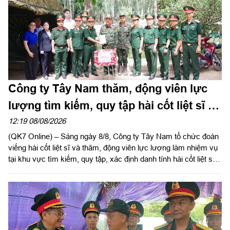
Công ty Tây Nam thăm, động viên lực
lượng tìm kiếm, quy tập hài cốt liệt sĩ tại
công viên Lê Thị Riêng
12:19 08/08/2026
(QK7 Online) – Sáng ngày 8/8, Công ty Tây Nam tổ chức đoàn
viếng hài cốt liệt sĩ và thăm, động viên lực lượng làm nhiệm vụ
tại khu vực tìm kiếm, quy tập, xác định danh tính hài cốt liệt sĩ
công viên Lê Thị Riêng (Phường Hòa Hưng, TP.HCM).