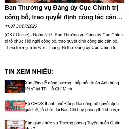
Ban Thường vụ Đảng ủy Cục Chính trị
công bố, trao quyết định công tác cán
bộ
11:07 31/07/2026
(QK7 Online) - Ngày 31/7, Ban Thường vụ Đảng ủy Cục Chính
trị tổ chức Hội nghị công bố, trao quyết định công tác cán bộ.
Thiếu tướng Trần Đức Thắng, Bí thư Đảng ủy Cục Chính trị,
Phó Chủ nhiệm Chính trị Quân khu chủ trì, trao quyết định cho
cán bộ.
TIN XEM NHIỀU:
Xúc động lễ dâng hương, thắp nến tri ân Anh hùng
liệt sĩ tại TP. Hồ Chí Minh
Bộ CHQS thành phố Đồng Nai công bố quyết định
giải thể, tổ chức lại Ban Chỉ huy phòng thủ khu vực
Bàn giao chức vụ Trưởng phòng Tuyên huấn Quân
khu 7