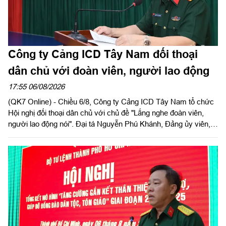
Công ty Cảng ICD Tây Nam đối thoại
dân chủ với đoàn viên, người lao động
17:55 06/08/2026
(QK7 Online) - Chiều 6/8, Công ty Cảng ICD Tây Nam tổ chức
Hội nghị đối thoại dân chủ với chủ đề "Lắng nghe đoàn viên,
người lao động nói". Đại tá Nguyễn Phú Khánh, Đảng ủy viên,
Phó Tổng giám đốc Công ty Tây Nam dự và phát biểu chỉ đạo.
Thượng tá Nguyễn Ngọc Khánh, Giám đốc Công ty Cảng ICD
Tây Nam chủ trì hội nghị. Dự hội nghị có Đại tá Phạm Thị Thu
Hương, Trưởng phòng Công tác quần chúng, Cục Chính trị
Quân khu 7; Đại tá Trần Thị Mỹ Châu, Phó Tổng giám đốc
Công ty Tây Nam cùng đông đảo cán bộ, đoàn viên, người lao
động Công ty Cảng ICD Tây Nam.