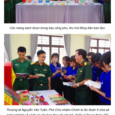
Các mảng sách được trưng bày công phu, thu hút đông đảo bạn đọc.
Thượng tá Nguyễn Văn Tuấn, Phó Chủ nhiệm Chính trị Sư đoàn 5 chia sẻ
kinh nghiệm về sách và văn hoá đọc với cán bộ, chiến sĩ Trung đoàn 271