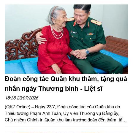
là dấu mốc trên hành trình rèn luyện của người cán bộ Đoàn.
Với anh, Hội thi là cơ hội lan tỏa những giá trị tốt đẹp, khơi dậy
trách nhiệm và khát vọng cống hiến trong tuổi trẻ LLVT.
Đoàn công tác Quân khu thăm, tặng quà
nhân ngày Thương binh - Liệt sĩ
18:38 23/07/2026
(QK7 Online) – Ngày 23/7, Đoàn công tác của Quân khu do
Thiếu tướng Phạm Anh Tuấn, Ủy viên Thường vụ Đảng ủy,
Chủ nhiệm Chính trị Quân khu làm trưởng đoàn đến thăm, tặng
quà các đồng chí nguyên Thủ trưởng Bộ Tư lệnh Quân khu và
Mẹ Việt Nam Anh hùng trên địa bàn Thành phố Hồ Chí Minh,