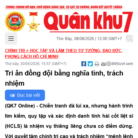
Mở menu chính
Thứ Bảy, 08/08/2026 | 12:00 GMT+7
CHÍNH TRỊ
>
HỌC TẬP VÀ LÀM THEO TƯ TƯỞNG, ĐẠO ĐỨC,
PHONG CÁCH HỒ CHÍ MINH
Thứ bảy, 30/05/2026, 15:57 (GMT+7)
895
lượt xem
Tri ân đồng đội bằng nghĩa tình, trách
nhiệm
Đọc bài viết
(QK7 Online) - Chiến tranh đã lùi xa, nhưng hành trình
tìm kiếm, quy tập và xác định danh tính hài cốt liệt sĩ
(HCLS) là nhiệm vụ thiêng liêng chưa có điểm dừng.
Với quyết tâm chính trị cao và trách nhiệm “mệnh lệnh