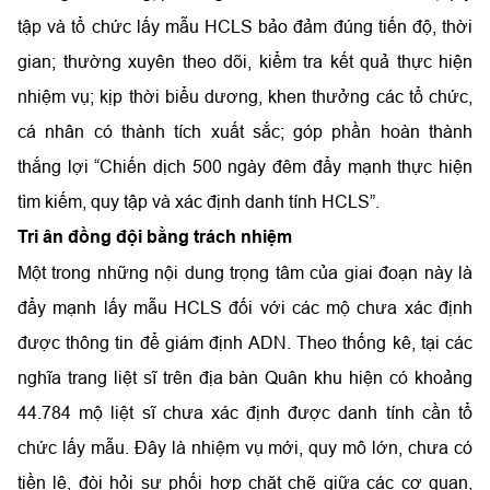
tập và tổ chức lấy mẫu HCLS bảo đảm đúng tiến độ, thời
gian; thường xuyên theo dõi, kiểm tra kết quả thực hiện
nhiệm vụ; kịp thời biểu dương, khen thưởng các tổ chức,
cá nhân có thành tích xuất sắc; góp phần hoàn thành
thắng lợi “Chiến dịch 500 ngày đêm đẩy mạnh thực hiện
tìm kiếm, quy tập và xác định danh tính HCLS”.
Tri ân đồng đội bằng trách nhiệm
Một trong những nội dung trọng tâm của giai đoạn này là
đẩy mạnh lấy mẫu HCLS đối với các mộ chưa xác định
được thông tin để giám định ADN. Theo thống kê, tại các
nghĩa trang liệt sĩ trên địa bàn Quân khu hiện có khoảng
44.784 mộ liệt sĩ chưa xác định được danh tính cần tổ
chức lấy mẫu. Đây là nhiệm vụ mới, quy mô lớn, chưa có
tiền lệ, đòi hỏi sự phối hợp chặt chẽ giữa các cơ quan,