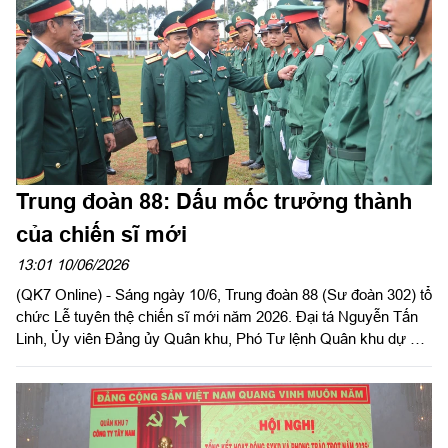
Trung đoàn 88: Dấu mốc trưởng thành
của chiến sĩ mới
13:01 10/06/2026
(QK7 Online) - Sáng ngày 10/6, Trung đoàn 88 (Sư đoàn 302) tổ
chức Lễ tuyên thệ chiến sĩ mới năm 2026. Đại tá Nguyễn Tấn
Linh, Ủy viên Đảng ủy Quân khu, Phó Tư lệnh Quân khu dự và
phát biểu chỉ đạo. Dự buổi lễ có Đại tá Nguyễn Văn Lộc, Phó
Chủ nhiệm Chính trị Quân khu cùng thủ trưởng các phòng
chức năng Quân khu.