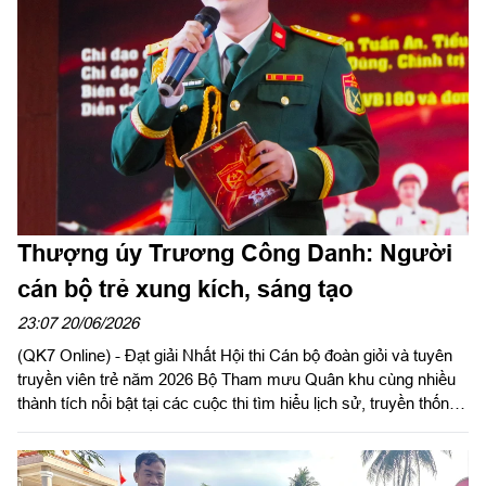
Hội thi Báo cáo viên giỏi toàn quân năm 2026 của Thượng tá
Nguyễn Đức Thắng, Chính ủy Trung đoàn 994A, Bộ CHQS tỉnh
Lâm Đồng là kết quả của quá trình bền bỉ rèn luyện bản lĩnh,
tích lũy tri thức và không ngừng đổi mới phương pháp tuyên
truyền.
Thượng úy Trương Công Danh: Người
cán bộ trẻ xung kích, sáng tạo
23:07 20/06/2026
(QK7 Online) - Đạt giải Nhất Hội thi Cán bộ đoàn giỏi và tuyên
truyền viên trẻ năm 2026 Bộ Tham mưu Quân khu cùng nhiều
thành tích nổi bật tại các cuộc thi tìm hiểu lịch sử, truyền thống
và nghiên cứu sáng kiến, cải tiến kỹ thuật, Thượng úy Trương
Công Danh, Chính trị viên Đại đội Nghi lễ, Tiểu đoàn 180 là một
trong những gương mặt tiêu biểu của tuổi trẻ LLVT Quân khu.