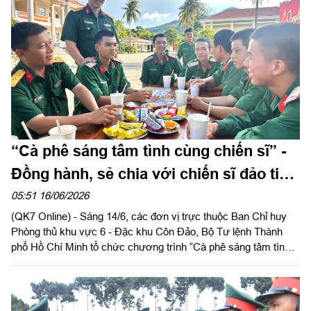
Ở anh luôn thể hiện tinh thần dám nghĩ, dám làm, trách nhiệm
trong công tác và khát vọng cống hiến của tuổi trẻ Quân đội.
“Cà phê sáng tâm tình cùng chiến sĩ” -
Đồng hành, sẻ chia với chiến sĩ đảo tiền
tiêu
05:51 16/06/2026
(QK7 Online) - Sáng 14/6, các đơn vị trực thuộc Ban Chỉ huy
Phòng thủ khu vực 6 - Đặc khu Côn Đảo, Bộ Tư lệnh Thành
phố Hồ Chí Minh tổ chức chương trình “Cà phê sáng tâm tình
cùng chiến sĩ”. Đây là buổi sinh hoạt đầu tiên được tổ chức sau
khi đơn vị tiếp nhận hơn 100 chiến sĩ hoàn thành 3 tháng huấn
luyện chiến sĩ mới về nhận nhiệm vụ tại Côn Đảo.