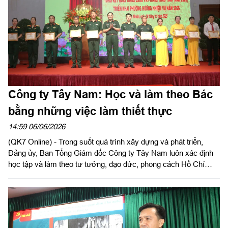
Công ty Tây Nam: Học và làm theo Bác
bằng những việc làm thiết thực
14:59 06/06/2026
(QK7 Online) - Trong suốt quá trình xây dựng và phát triển,
Đảng ủy, Ban Tổng Giám đốc Công ty Tây Nam luôn xác định
học tập và làm theo tư tưởng, đạo đức, phong cách Hồ Chí
Minh là động lực quan trọng để nâng cao năng lực lãnh đạo,
sức chiến đấu của tổ chức Đảng, xây dựng doanh nghiệp phát
triển bền vững. Từ nhận thức đến hành động, việc học và làm
theo Bác được cụ thể hóa bằng những mô hình, cách làm sáng
tạo, góp phần hoàn thành xuất sắc nhiệm vụ quốc phòng và sản