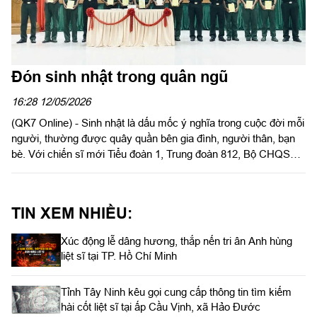
Đón sinh nhật trong quân ngũ
16:28 12/05/2026
(QK7 Online) - Sinh nhật là dấu mốc ý nghĩa trong cuộc đời mỗi
người, thường được quây quần bên gia đình, người thân, bạn
bè. Với chiến sĩ mới Tiểu đoàn 1, Trung đoàn 812, Bộ CHQS
tỉnh Lâm Đồng, sinh nhật đầu tiên trong quân ngũ mang một ý
nghĩa rất riêng – giản dị mà ấm áp tình đồng chí, đồng đội; đồng
thời đánh dấu bước trưởng thành trên hành trình rèn luyện,
TIN XEM NHIỀU:
cống hiến.
Xúc động lễ dâng hương, thắp nến tri ân Anh hùng
liệt sĩ tại TP. Hồ Chí Minh
Tỉnh Tây Ninh kêu gọi cung cấp thông tin tìm kiếm
hài cốt liệt sĩ tại ấp Cầu Vịnh, xã Hảo Đước