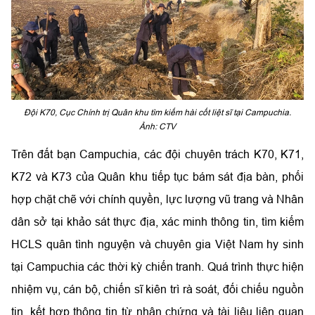
Đội K70, Cục Chính trị Quân khu tìm kiếm hài cốt liệt sĩ tại Campuchia.
Ảnh: CTV
Trên đất bạn Campuchia, các đội chuyên trách K70, K71,
K72 và K73 của Quân khu tiếp tục bám sát địa bàn, phối
hợp chặt chẽ với chính quyền, lực lượng vũ trang và Nhân
dân sở tại khảo sát thực địa, xác minh thông tin, tìm kiếm
HCLS quân tình nguyện và chuyên gia Việt Nam hy sinh
tại Campuchia các thời kỳ chiến tranh. Quá trình thực hiện
nhiệm vụ, cán bộ, chiến sĩ kiên trì rà soát, đối chiếu nguồn
tin, kết hợp thông tin từ nhân chứng và tài liệu liên quan