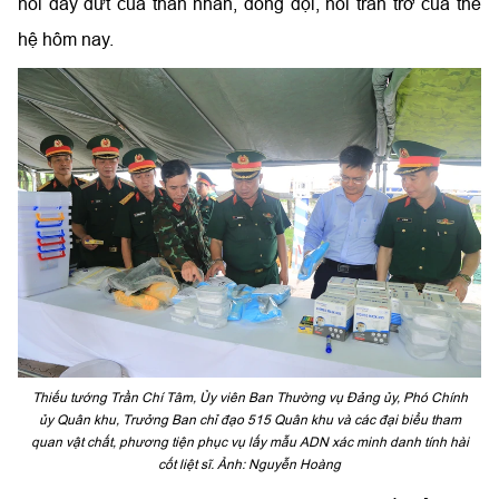
nỗi day dứt của thân nhân, đồng đội, nỗi trăn trở của thế
hệ hôm nay.
Thiếu tướng Trần Chí Tâm, Ủy viên Ban Thường vụ Đảng ủy, Phó Chính
ủy Quân khu, Trưởng Ban chỉ đạo 515 Quân khu và các đại biểu tham
quan vật chất, phương tiện phục vụ lấy mẫu ADN xác minh danh tính hài
cốt liệt sĩ. Ảnh: Nguyễn Hoàng