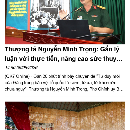
xuất, kinh doanh (SXKD).
Thượng tá Nguyễn Minh Trọng: Gắn lý
luận với thực tiễn, nâng cao sức thuyết
phục
14:50 06/06/2026
(QK7 Online) - Gần 20 phút trình bày chuyên đề “Tư duy mới
của Đảng trong bảo vệ Tổ quốc từ sớm, từ xa, từ khi nước
chưa nguy”, Thượng tá Nguyễn Minh Trọng, Phó Chính ủy Ban
Chỉ huy Phòng thủ khu vực 1 - Bến Lức, Bộ CHQS tỉnh Tây
Ninh hoàn toàn làm chủ phần thuyết trình. Không phụ thuộc vào
tài liệu, anh dẫn dắt vấn đề bằng lập luận chặt chẽ, kết hợp
nhuần nhuyễn giữa lý luận và thực tiễn. Phần thể hiện thuyết
phục đã giúp anh xuất sắc giành giải Nhất Hội thi Báo cáo viên
giỏi năm 2026 trong LLVT Quân khu.