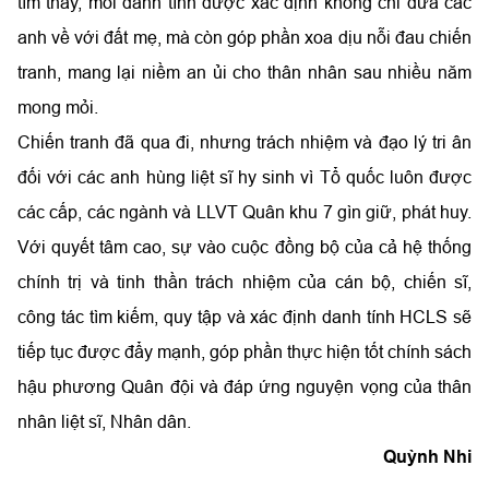
tìm thấy, mỗi danh tính được xác định không chỉ đưa các
anh về với đất mẹ, mà còn góp phần xoa dịu nỗi đau chiến
tranh, mang lại niềm an ủi cho thân nhân sau nhiều năm
mong mỏi.
Chiến tranh đã qua đi, nhưng trách nhiệm và đạo lý tri ân
đối với các anh hùng liệt sĩ hy sinh vì Tổ quốc luôn được
các cấp, các ngành và LLVT Quân khu 7 gìn giữ, phát huy.
Với quyết tâm cao, sự vào cuộc đồng bộ của cả hệ thống
chính trị và tinh thần trách nhiệm của cán bộ, chiến sĩ,
công tác tìm kiếm, quy tập và xác định danh tính HCLS sẽ
tiếp tục được đẩy mạnh, góp phần thực hiện tốt chính sách
hậu phương Quân đội và đáp ứng nguyện vọng của thân
nhân liệt sĩ, Nhân dân.
Quỳnh Nhi