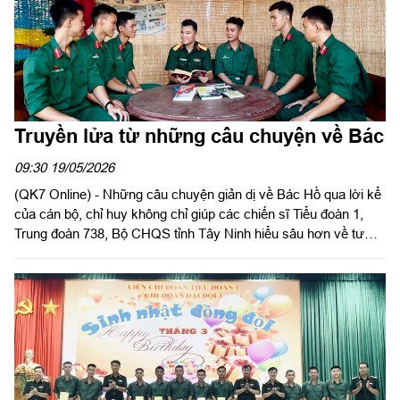
Truyền lửa từ những câu chuyện về Bác
09:30 19/05/2026
(QK7 Online) - Những câu chuyện giản dị về Bác Hồ qua lời kể
của cán bộ, chỉ huy không chỉ giúp các chiến sĩ Tiểu đoàn 1,
Trung đoàn 738, Bộ CHQS tỉnh Tây Ninh hiểu sâu hơn về tư
tưởng, đạo đức, phong cách Hồ Chí Minh mà còn hun đúc bản
lĩnh, trách nhiệm, ý thức kỷ luật trong môi trường quân ngũ.