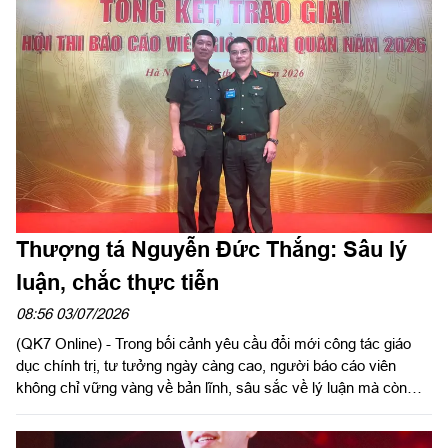
nhân kỷ niệm 79 năm ngày Thương binh - Liệt sĩ (27/7/1947 -
27/7/2026).
Thượng tá Nguyễn Đức Thắng: Sâu lý
luận, chắc thực tiễn
08:56 03/07/2026
(QK7 Online) - Trong bối cảnh yêu cầu đổi mới công tác giáo
dục chính trị, tư tưởng ngày càng cao, người báo cáo viên
không chỉ vững vàng về bản lĩnh, sâu sắc về lý luận mà còn
phải biết truyền cảm hứng, chuyển hóa nghị quyết của Đảng
thành nhận thức và hành động của cán bộ, chiến sĩ. Giải Nhì