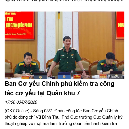
thực hiện Đề án 06 và cải cách hành chính; công tác khoa học
kỹ thuật, công nghệ quân sự 6 tháng đầu năm 2026. Thượng
tướng Nguyễn Văn Hiền, Ủy viên Trung ương Đảng, Thứ
trưởng Bộ Quốc phòng, Phó Trưởng Ban Thường trực Ban Chỉ
đạo của Bộ Quốc phòng về phát triển KHCN, ĐMST, CĐS, thực
hiện Đề án 06 và cải cách hành chính chủ trì hội nghị. Tại điểm
cầu Quân khu 7, Thiếu tướng Trần Ngọc Minh, Phó Tư lệnh
Quân khu chủ trì.
Ban Cơ yếu Chính phủ kiểm tra công
tác cơ yếu tại Quân khu 7
17:06 03/07/2026
(QK7 Online) - Sáng 03/7, Đoàn công tác Ban Cơ yếu Chính
phủ do đồng chí Vũ Đình Thu, Phó Cục trưởng Cục Quản lý kỹ
thuật nghiệp vụ mật mã làm Trưởng đoàn tiến hành kiểm tra