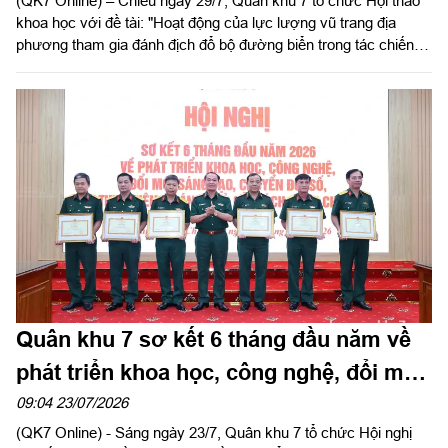
(QK7 Online) – Chiều ngày 29/7, Quân khu 7 tổ chức Hội thảo
đường biển trong tác chiến phòng thủ
khoa học với đề tài: "Hoạt động của lực lượng vũ trang địa
Quân khu”
phương tham gia đánh địch đổ bộ đường biển trong tác chiến
phòng thủ Quân khu". Trung tướng Lê Xuân Thế, Ủy viên Ban
Chấp hành Trung ương Đảng, Ủy viên Quân ủy Trung ương,
Phó Bí thư Đảng ủy, Tư lệnh Quân khu, Chủ nhiệm đề tài chủ
trì hội thảo.
Quân khu 7 sơ kết 6 tháng đầu năm về
phát triển khoa học, công nghệ, đổi mới
sáng tạo, chuyển đổi số, thực hiện Đề
09:04 23/07/2026
(QK7 Online) - Sáng ngày 23/7, Quân khu 7 tổ chức Hội nghị
án 06 và cải cách hành chính