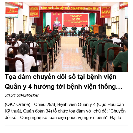
Tọa đàm chuyển đổi số tại bệnh viện
Quân y 4 hướng tới bệnh viện thông
minh
20:21 29/06/2026
(QK7 Online) - Chiều 29/6, Bệnh viện Quân y 4 (Cục Hậu cần -
Kỹ thuật, Quân đoàn 34) tổ chức tọa đàm với chủ đề: “Chuyển
đổi số - Công nghệ số toàn diện phục vụ người bệnh”. Đại tá
Nguyễn Đình Lâm, Giám đốc Bệnh viện Quân y 4 dự và chỉ
đạo buổi tọa đàm.