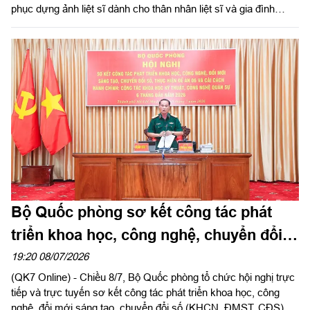
phục dựng ảnh liệt sĩ dành cho thân nhân liệt sĩ và gia đình
chính sách trên địa bàn Thành phố.
Bộ Quốc phòng sơ kết công tác phát
triển khoa học, công nghệ, chuyển đổi
số, cải cách hành chính 6 tháng đầu
19:20 08/07/2026
(QK7 Online) - Chiều 8/7, Bộ Quốc phòng tổ chức hội nghị trực
năm 2026
tiếp và trực tuyến sơ kết công tác phát triển khoa học, công
nghệ, đổi mới sáng tạo, chuyển đổi số (KHCN, ĐMST, CĐS),