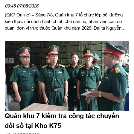
09:45 07/08/2026
(QK7 Online) – Sáng 7/8, Quân khu 7 tổ chức lớp bồi dưỡng
kiến thức cải cách hành chính cho cán bộ, nhân viên các cơ
quan, đơn vị trực thuộc Quân khu năm 2026. Đại tá Nguyễn
Ngọc Kiên, Bí thư Đảng ủy Bộ Tham mưu, Phó Tham mưu
trưởng Quân khu dự, phát biểu chỉ đạo.
Quân khu 7 kiểm tra công tác chuyển
đổi số tại Kho K75