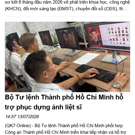
sơ kết 6 tháng đầu năm 2026 về phát triển khoa học, công nghệ
(KHCN), đổi mới sáng tạo (ĐMST), chuyển đổi số (CĐS), thực
hiện Đề án 06 và cải cách hành chính (CCHC). Thiếu tướng
Trần Ngọc Minh, Ủy viên Thường vụ Đảng ủy, Phó Tư lệnh
Quân khu, Phó Trưởng Ban thường trực Ban Chỉ đạo Quân khu
chủ trì hội nghị.
Bộ Tư lệnh Thành phố Hồ Chí Minh hỗ
trợ phục dựng ảnh liệt sĩ
14:57 13/07/2026
(QK7 Online) - Bộ Tư lệnh Thành phố Hồ Chí Minh phối hợp
Công an Thành phố Hồ Chí Minh triển khai tiếp nhận và hỗ trợ