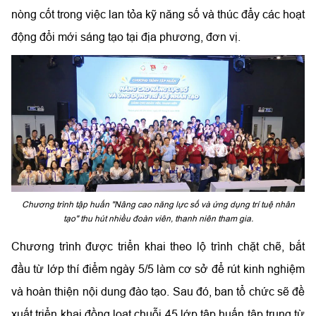
nòng cốt trong việc lan tỏa kỹ năng số và thúc đẩy các hoạt
động đổi mới sáng tạo tại địa phương, đơn vị.
Chương trình tập huấn "Nâng cao năng lực số và ứng dụng trí tuệ nhân
tạo" thu hút nhiều đoàn viên, thanh niên tham gia.
Chương trình được triển khai theo lộ trình chặt chẽ, bắt
đầu từ lớp thí điểm ngày 5/5 làm cơ sở để rút kinh nghiệm
và hoàn thiện nội dung đào tạo. Sau đó, ban tổ chức sẽ đề
xuất triển khai đồng loạt chuỗi 45 lớp tập huấn tập trung từ