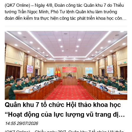
(QK7 Online) – Ngày 4/8, Đoàn công tác Quân khu 7 do Thiếu
tướng Trần Ngọc Minh, Phó Tư lệnh Quân khu làm trưởng
đoàn đến kiểm tra thực hiện công tác phát triển khoa học công
nghệ, đổi mới sáng tạo, chuyển đổi số, thực hiện đề án 06 và
cải cách hành chính tại Lữ đoàn 26 và Lữ đoàn 75.
Quân khu 7 tổ chức Hội thảo khoa học
“Hoạt động của lực lượng vũ trang địa
phương tham gia đánh địch đổ bộ
14:55 29/07/2026