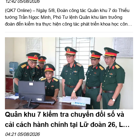
12:42 05/08/2026
(QK7 Online) – Ngày 5/8, Đoàn công tác Quân khu 7 do Thiếu
tướng Trần Ngọc Minh, Phó Tư lệnh Quân khu làm trưởng
đoàn đến kiểm tra thực hiện công tác phát triển khoa học công
nghệ, đổi mới sáng tạo, chuyển đổi số, thực hiện đề án 06 và
cải cách hành chính tại Kho K75, Cục Hậu cần – Kỹ thuật Quân
khu.
Quân khu 7 kiểm tra chuyển đổi số và
cải cách hành chính tại Lữ đoàn 26, Lữ
đoàn 75
04:21 05/08/2026