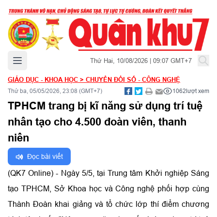
Mở menu chính
Thứ Hai, 10/08/2026 | 09:07 GMT+7
GIÁO DỤC - KHOA HỌC
>
CHUYỂN ĐỔI SỐ - CÔNG NGHỆ
Thứ ba, 05/05/2026, 23:08 (GMT+7)
1062
lượt xem
TPHCM trang bị kĩ năng sử dụng trí tuệ
nhân tạo cho 4.500 đoàn viên, thanh
niên
Đọc bài viết
(QK7 Online) - Ngày 5/5, tại Trung tâm Khởi nghiệp Sáng
tạo TPHCM, Sở Khoa học và Công nghệ phối hợp cùng
Thành Đoàn khai giảng và tổ chức lớp thí điểm chương