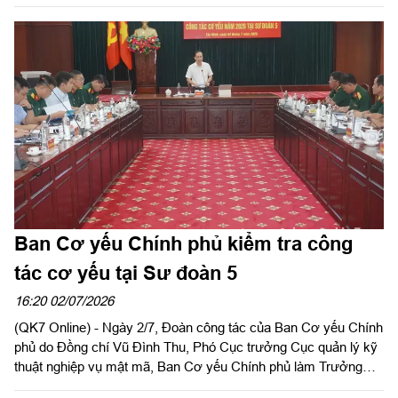
công tác cơ yếu tại Quân khu 7. Tiếp đoàn có Thiếu tướng Lê
Ngọc Hải, Phó Tham mưu trưởng Quân khu và các cơ quan
chức năng Quân khu.
Ban Cơ yếu Chính phủ kiểm tra công
tác cơ yếu tại Sư đoàn 5
16:20 02/07/2026
(QK7 Online) - Ngày 2/7, Đoàn công tác của Ban Cơ yếu Chính
phủ do Đồng chí Vũ Đình Thu, Phó Cục trưởng Cục quản lý kỹ
thuật nghiệp vụ mật mã, Ban Cơ yếu Chính phủ làm Trưởng
đoàn đã tiến hành kiểm tra công tác cơ yếu tại Sư đoàn 5.