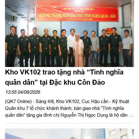
Kho VK102 trao tặng nhà “Tình nghĩa
quân dân” tại Đặc khu Côn Đảo
13:55 04/08/2026
(QK7 Online) - Sáng 4/8, Kho VK102, Cục Hậu cần - Kỹ thuật
Quân khu 7 tổ chức khánh thành, bàn giao nhà “Tình nghĩa
quân dân” tặng gia đình chị Nguyễn Thị Ngọc Dung là hộ dân có
hoàn cảnh khó khăn về nhà ở hiện đang cư trú tại Đặc khu Côn
Đảo, Thành phố Hồ Chí Minh. Đại tá Phạm Ngọc Sơn, Chính
ủy Cục Hậu cần - Kỹ thuật Quân khu đến dự và phát biểu chúc