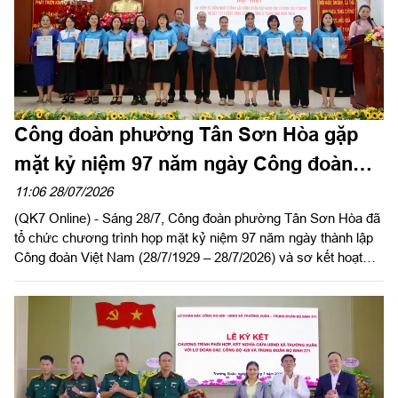
Công đoàn phường Tân Sơn Hòa gặp
mặt kỷ niệm 97 năm ngày Công đoàn
Việt Nam
11:06 28/07/2026
(QK7 Online) - Sáng 28/7, Công đoàn phường Tân Sơn Hòa đã
tổ chức chương trình họp mặt kỷ niệm 97 năm ngày thành lập
Công đoàn Việt Nam (28/7/1929 – 28/7/2026) và sơ kết hoạt
động Công đoàn phường 6 tháng đầu năm 2026.