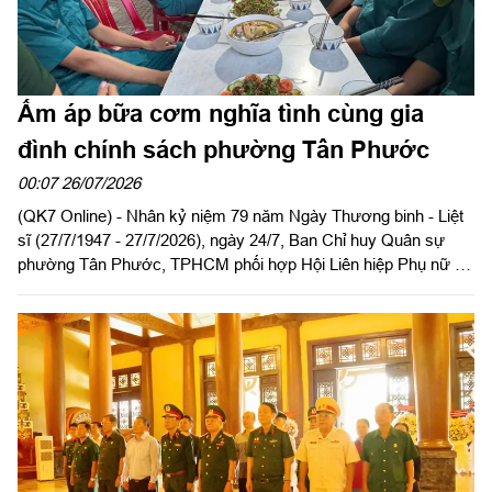
Ấm áp bữa cơm nghĩa tình cùng gia
đình chính sách phường Tân Phước
00:07 26/07/2026
(QK7 Online) - Nhân kỷ niệm 79 năm Ngày Thương binh - Liệt
sĩ (27/7/1947 - 27/7/2026), ngày 24/7, Ban Chỉ huy Quân sự
phường Tân Phước, TPHCM phối hợp Hội Liên hiệp Phụ nữ và
Đoàn Thanh niên phường tổ chức chuỗi hoạt động ý nghĩa tri ân
gia đình chính sách trên địa bàn.