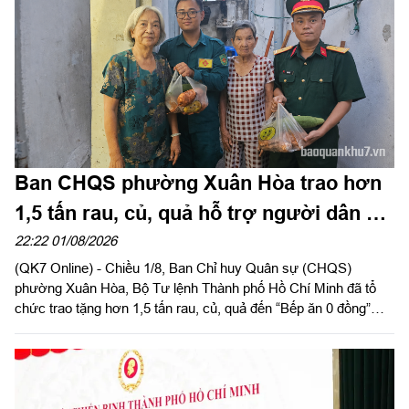
Ban CHQS phường Xuân Hòa trao hơn
1,5 tấn rau, củ, quả hỗ trợ người dân có
hoàn cảnh khó khăn
22:22 01/08/2026
(QK7 Online) - Chiều 1/8, Ban Chỉ huy Quân sự (CHQS)
phường Xuân Hòa, Bộ Tư lệnh Thành phố Hồ Chí Minh đã tổ
chức trao tặng hơn 1,5 tấn rau, củ, quả đến “Bếp ăn 0 đồng”
cùng các hộ dân có hoàn cảnh khó khăn trên địa bàn phường
Thạnh Mỹ Tây và Tăng Nhơn Phú (Thành phố Hồ Chí Minh).