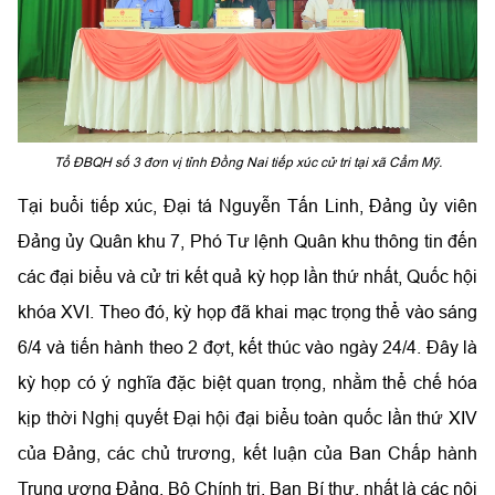
Tổ ĐBQH số 3 đơn vị tỉnh Đồng Nai tiếp xúc cử tri tại xã Cẩm Mỹ.
Tại buổi tiếp xúc, Đại tá Nguyễn Tấn Linh, Đảng ủy viên
Đảng ủy Quân khu 7, Phó Tư lệnh Quân khu thông tin đến
các đại biểu và cử tri kết quả kỳ họp lần thứ nhất, Quốc hội
khóa XVI. Theo đó, kỳ họp đã khai mạc trọng thể vào sáng
6/4 và tiến hành theo 2 đợt, kết thúc vào ngày 24/4. Đây là
kỳ họp có ý nghĩa đặc biệt quan trọng, nhằm thể chế hóa
kịp thời Nghị quyết Đại hội đại biểu toàn quốc lần thứ XIV
của Đảng, các chủ trương, kết luận của Ban Chấp hành
Trung ương Đảng, Bộ Chính trị, Ban Bí thư, nhất là các nội