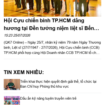
Hội Cựu chiến binh TP.HCM dâng
hương tại Đền tưởng niệm liệt sĩ Bến
Dược
15:23 25/07/2026
(QK7 Online) – Ngày 25/7, nhân kỷ niệm 79 năm Ngày Thương
binh, Liệt sĩ (27/7/1947 - 27/7/2026), Hội Cựu chiến binh (CCB)
TP.HCM phối hợp cùng Hội Doanh nhân CCB TP.HCM tổ chức
về nguồn viếng thăm Đền tưởng niệm liệt sĩ Bến Dược (xã An
Nhơn Tây, TP.HCM).
TIN XEM NHIỀU:
Triển khai thực hiện quyết định giải thể, tổ chức lại
Ban Chỉ huy Phòng thủ khu vực
Dấu ấn kỹ năng tuyên truyền viên trẻ