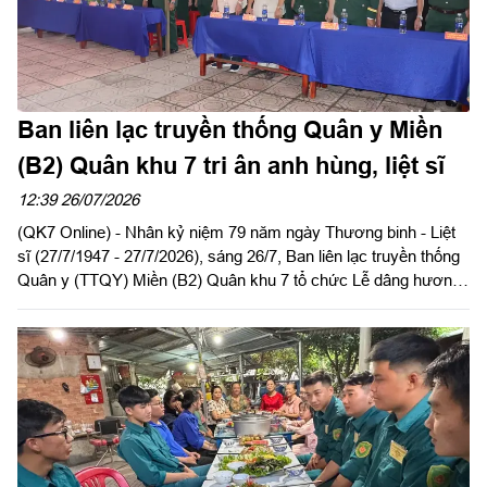
Ban liên lạc truyền thống Quân y Miền
(B2) Quân khu 7 tri ân anh hùng, liệt sĩ
12:39 26/07/2026
(QK7 Online) - Nhân kỷ niệm 79 năm ngày Thương binh - Liệt
sĩ (27/7/1947 - 27/7/2026), sáng 26/7, Ban liên lạc truyền thống
Quân y (TTQY) Miền (B2) Quân khu 7 tổ chức Lễ dâng hương
tưởng niệm Chủ tịch Hồ Chí Minh và các Anh hùng liệt sĩ tại Di
tích lịch sử Quốc gia địa điểm Căn cứ Cục Hậu cần Quân giải
phóng miền Nam Việt Nam (1973 - 1975), xã Lộc Quang, thành
phố Đồng Nai.