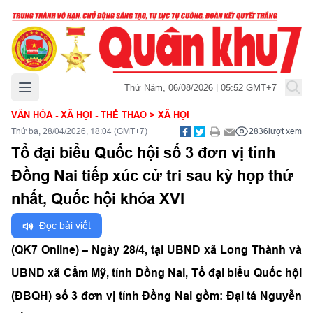
Mở menu chính
Thứ Năm, 06/08/2026 | 05:52 GMT+7
VĂN HÓA - XÃ HỘI - THỂ THAO
>
XÃ HỘI
Thứ ba, 28/04/2026, 18:04 (GMT+7)
2836
lượt xem
Tổ đại biểu Quốc hội số 3 đơn vị tỉnh
Đồng Nai tiếp xúc cử tri sau kỳ họp thứ
nhất, Quốc hội khóa XVI
Đọc bài viết
(QK7 Online) –
Ngày 28/4, tại UBND xã Long Thành và
UBND xã Cẩm Mỹ, tỉnh Đồng Nai, Tổ đại biểu Quốc hội
(ĐBQH) số 3 đơn vị tỉnh Đồng Nai gồm: Đại tá Nguyễn