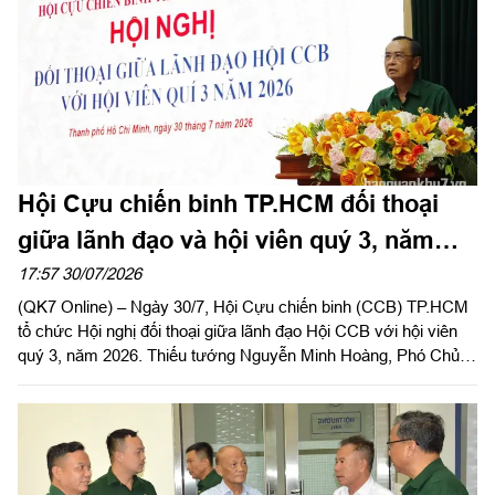
Hội Cựu chiến binh TP.HCM đối thoại
giữa lãnh đạo và hội viên quý 3, năm
2026
17:57 30/07/2026
(QK7 Online) – Ngày 30/7, Hội Cựu chiến binh (CCB) TP.HCM
tổ chức Hội nghị đối thoại giữa lãnh đạo Hội CCB với hội viên
quý 3, năm 2026. Thiếu tướng Nguyễn Minh Hoàng, Phó Chủ
tịch Hội CCB Việt Nam, Phó Chủ tịch Ủy ban MTTQ Việt Nam
TPHCM, Chủ tịch Hội CCB TP.HCM chủ trì hội nghị.