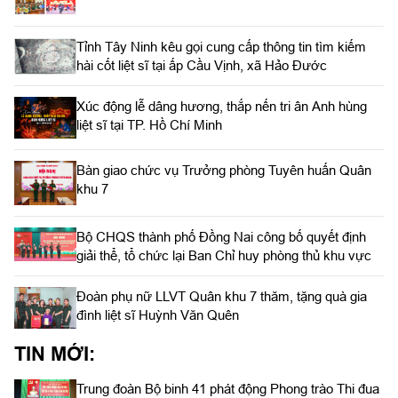
Tỉnh Tây Ninh kêu gọi cung cấp thông tin tìm kiếm
hài cốt liệt sĩ tại ấp Cầu Vịnh, xã Hảo Đước
Xúc động lễ dâng hương, thắp nến tri ân Anh hùng
liệt sĩ tại TP. Hồ Chí Minh
Bàn giao chức vụ Trưởng phòng Tuyên huấn Quân
khu 7
Bộ CHQS thành phố Đồng Nai công bố quyết định
giải thể, tổ chức lại Ban Chỉ huy phòng thủ khu vực
Đoàn phụ nữ LLVT Quân khu 7 thăm, tặng quà gia
đình liệt sĩ Huỳnh Văn Quên
TIN MỚI:
Trung đoàn Bộ binh 41 phát động Phong trào Thi đua