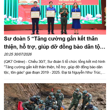
Sư đoàn 5 “Tăng cường gắn kết thân
thiện, hỗ trợ, giúp đỡ đồng bào dân tộc,
tôn giáo” trên địa bàn đóng quân
20:25 30/07/2026
(QK7 Online) - Chiều 30/7, Sư đoàn 5 tổ chức tổng kết mô hình
“Tăng cường gắn kết thân thiện, hỗ trợ, giúp đỡ đồng bào dân
tộc, tôn giáo” giai đoạn 2019 - 2025. Đại tá Nguyễn Như Trúc,
Phó Chủ nhiệm Chính trị Quân khu dự, phát biểu chỉ đạo.