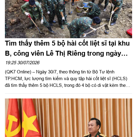
Tìm thấy thêm 5 bộ hài cốt liệt sĩ tại khu
B, công viên Lê Thị Riêng trong ngày
30/7
19:25 30/07/2026
(QK7 Online) – Ngày 30/7, theo thông tin từ Bộ Tư lệnh
TP.HCM, lực lượng tìm kiếm và quy tập hài cốt liệt sĩ (HCLS)
đã tìm thấy thêm 5 bộ HCLS, trong đó 4 bộ có di vật kèm theo
tại vị trí tìm kiếm thứ 2 (Khu B), công viên Lê Thị Riêng
(phường Hòa Hưng, TP.HCM).