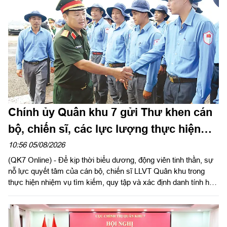
Chính ủy Quân khu 7 gửi Thư khen cán
bộ, chiến sĩ, các lực lượng thực hiện
nhiệm vụ tìm kiếm, quy tập và xác định
10:56 05/08/2026
(QK7 Online) - Để kịp thời biểu dương, động viên tinh thần, sự
danh tính hài cốt liệt sĩ
nỗ lực quyết tâm của cán bộ, chiến sĩ LLVT Quân khu trong
thực hiện nhiệm vụ tìm kiếm, quy tập và xác định danh tính hài
cốt liệt sĩ. Ngày 5/8/2026, Trung tướng Trần Vinh Ngọc, Bí thư
Đảng ủy, Chính ủy Quân khu 7 gửi Thư khen cán bộ, chiến sĩ,
các lực lượng thực hiện nhiệm vụ tìm kiếm, quy tập và xác
định danh tính hài cốt liệt sĩ. Báo Quân khu đăng toàn văn Thư