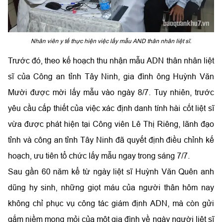
Nhân viên y tế thực hiện việc lấy mẫu AND thân nhân liệt sĩ.
Trước đó, theo kế hoạch thu nhận mẫu ADN thân nhân liệt
sĩ của Công an tỉnh Tây Ninh, gia đình ông Huỳnh Văn
Mười được mời lấy mẫu vào ngày 8/7. Tuy nhiên, trước
yêu cầu cấp thiết của việc xác định danh tính hài cốt liệt sĩ
vừa được phát hiện tại Công viên Lê Thị Riêng, lãnh đạo
tỉnh và công an tỉnh Tây Ninh đã quyết định điều chỉnh kế
hoạch, ưu tiên tổ chức lấy mẫu ngay trong sáng 7/7.
Sau gần 60 năm kể từ ngày liệt sĩ Huỳnh Văn Quên anh
dũng hy sinh, những giọt máu của người thân hôm nay
không chỉ phục vụ công tác giám định ADN, mà còn gửi
gắm niềm mong mỏi của một gia đình về ngày người liệt sĩ