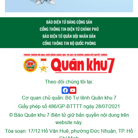
BÁO ĐIỆN TỬ ĐẢNG CỘNG SẢN
CỔNG THÔNG TIN ĐIỆN TỬ CHÍNH PHỦ
BÁO ĐIỆN TỬ QUÂN ĐỘI NHÂN DÂN
CỔNG THÔNG TIN BỘ QUỐC PHÒNG
Theo dõi chúng tôi tại:
Cơ quan chủ quản: Bộ Tư lệnh Quân khu 7
Giấy phép số 486/GP-BTTTT ngày 28/07/2021
© Báo Quân khu 7 điện tử giữ bản quyền nội dung trên
website này.
Tòa soạn: 17/12 Hồ Văn Huê, phường Đức Nhuận, TP. Hồ