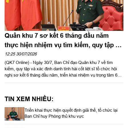
Quân khu 7 sơ kết 6 tháng đầu năm
thực hiện nhiệm vụ tìm kiếm, quy tập và
xác định danh tính hài cốt liệt sĩ
12:25 30/07/2026
(QK7 Online) - Ngày 30/7, Ban Chỉ đạo Quân khu 7 về tìm
kiếm, quy tập và xác định danh tính hài cốt liệt sĩ tổ chức hội
nghị sơ kết 6 tháng đầu năm, triển khai nhiệm vụ trọng tâm 6
tháng cuối năm 2026. Trung tướng Trần Vinh Ngọc, Bí thư
Đảng ủy, Chính ủy Quân khu dự và chỉ đạo hội nghị. Thiếu
tướng Trần Chí Tâm, Ủy viên Thường vụ Đảng ủy, Phó Chính
TIN XEM NHIỀU:
ủy Quân khu chủ trì hội nghị.
Triển khai thực hiện quyết định giải thể, tổ chức lại
Ban Chỉ huy Phòng thủ khu vực