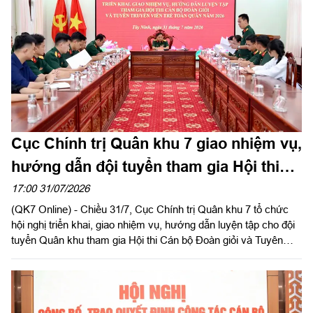
khen của đồng chí Chính ủy Quân khu 7.
Cục Chính trị Quân khu 7 giao nhiệm vụ,
hướng dẫn đội tuyển tham gia Hội thi
Cán bộ Đoàn giỏi và Tuyên truyền viên
17:00 31/07/2026
(QK7 Online) - Chiều 31/7, Cục Chính trị Quân khu 7 tổ chức
trẻ toàn quân năm 2026
hội nghị triển khai, giao nhiệm vụ, hướng dẫn luyện tập cho đội
tuyển Quân khu tham gia Hội thi Cán bộ Đoàn giỏi và Tuyên
truyền viên trẻ toàn quân năm 2026. Đại tá Nguyễn Như Trúc,
Phó Chủ nhiệm Chính trị Quân khu chủ trì hội nghị.