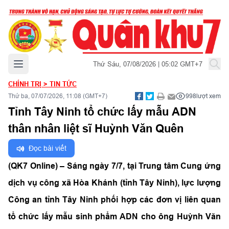
Mở menu chính
Thứ Sáu, 07/08/2026 | 05:02 GMT+7
CHÍNH TRỊ
>
TIN TỨC
Thứ ba, 07/07/2026, 11:08 (GMT+7)
998
lượt xem
Tỉnh Tây Ninh tổ chức lấy mẫu ADN
thân nhân liệt sĩ Huỳnh Văn Quên
Đọc bài viết
(QK7 Online) – Sáng ngày 7/7, tại Trung tâm Cung ứng
dịch vụ công xã Hòa Khánh (tỉnh Tây Ninh), lực lượng
Công an tỉnh Tây Ninh phối hợp các đơn vị liên quan
tổ chức lấy mẫu sinh phẩm ADN cho ông Huỳnh Văn