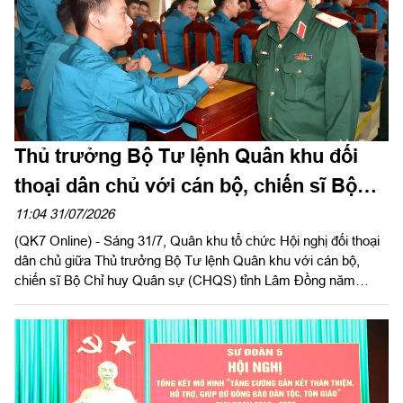
Thủ trưởng Bộ Tư lệnh Quân khu đối
thoại dân chủ với cán bộ, chiến sĩ Bộ
CHQS tỉnh Lâm Đồng
11:04 31/07/2026
(QK7 Online) - Sáng 31/7, Quân khu tổ chức Hội nghị đối thoại
dân chủ giữa Thủ trưởng Bộ Tư lệnh Quân khu với cán bộ,
chiến sĩ Bộ Chỉ huy Quân sự (CHQS) tỉnh Lâm Đồng năm
2026. Thiếu tướng Trần Chí Tâm, Ủy viên Thường vụ Đảng ủy,
Phó Chính ủy Quân khu chủ trì hội nghị.