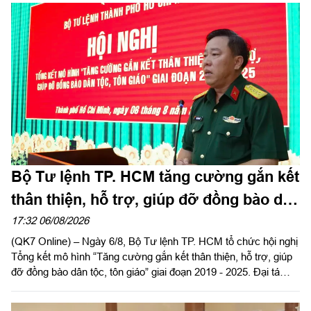
Thượng tá Nguyễn Ngọc Khánh, Giám đốc Công ty Cảng ICD
Tây Nam chủ trì hội nghị. Dự hội nghị có Đại tá Phạm Thị Thu
Hương, Trưởng phòng Công tác quần chúng, Cục Chính trị
Quân khu 7; Đại tá Trần Thị Mỹ Châu, Phó Tổng giám đốc
Công ty Tây Nam cùng đông đảo cán bộ, đoàn viên, người lao
động Công ty Cảng ICD Tây Nam.
Bộ Tư lệnh TP. HCM tăng cường gắn kết
thân thiện, hỗ trợ, giúp đỡ đồng bào dân
tộc, tôn giáo
17:32 06/08/2026
(QK7 Online) – Ngày 6/8, Bộ Tư lệnh TP. HCM tổ chức hội nghị
Tổng kết mô hình “Tăng cường gắn kết thân thiện, hỗ trợ, giúp
đỡ đồng bào dân tộc, tôn giáo” giai đoạn 2019 - 2025. Đại tá
Thái Thành Đức, Phó Chủ nhiệm chính trị Quân khu dự và chỉ
đạo hội nghị.