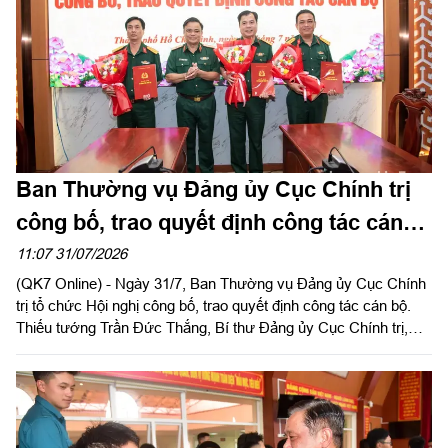
Ban Thường vụ Đảng ủy Cục Chính trị
công bố, trao quyết định công tác cán
bộ
11:07 31/07/2026
(QK7 Online) - Ngày 31/7, Ban Thường vụ Đảng ủy Cục Chính
trị tổ chức Hội nghị công bố, trao quyết định công tác cán bộ.
Thiếu tướng Trần Đức Thắng, Bí thư Đảng ủy Cục Chính trị,
Phó Chủ nhiệm Chính trị Quân khu chủ trì, trao quyết định cho
cán bộ.