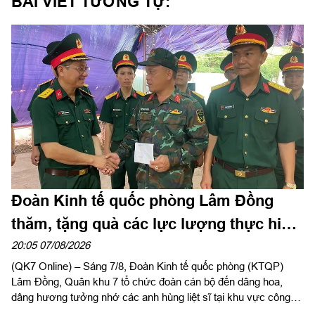
BÀI VIẾT TƯƠNG TỰ:
Đoàn Kinh tế quốc phòng Lâm Đồng
thăm, tặng quà các lực lượng thực hiện
nhiệm vụ tìm kiếm, quy tập hài cốt liệt sĩ
20:05 07/08/2026
(QK7 Online) – Sáng 7/8, Đoàn Kinh tế quốc phòng (KTQP)
Lâm Đồng, Quân khu 7 tổ chức đoàn cán bộ đến dâng hoa,
dâng hương tưởng nhớ các anh hùng liệt sĩ tại khu vực công
viên Lê Thị Riêng, TP Hồ Chí Minh và xã Minh Đức, thành phố