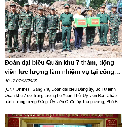
Đoàn đại biểu Quân khu 7 thăm, động
viên lực lượng làm nhiệm vụ tại công
viên Lê Thị Riêng
10:17 07/08/2026
(QK7 Online) - Sáng 7/8, Đoàn đại biểu Đảng ủy, Bộ Tư lệnh
Quân khu 7 do Trung tướng Lê Xuân Thế, Ủy viên Ban Chấp
hành Trung ương Đảng, Ủy viên Quân ủy Trung ương, Phó Bí
thư Đảng ủy, Tư lệnh Quân khu làm trưởng đoàn tổ chức dâng
hoa, dâng hương tưởng niệm cố Tổng Bí thư Trần Phú, các anh
hùng liệt sĩ và thăm, động viên lực lượng đang làm nhiệm vụ tại
công viên Lê Thị Riêng, Thành phố Hồ Chí Minh.