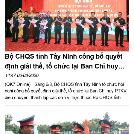
Bộ CHQS tỉnh Tây Ninh công bố quyết
định giải thể, tổ chức lại Ban Chỉ huy
phòng thủ khu vực
14:47 06/08/2026
(QK7 Online) - Sáng 6/8, Bộ CHQS tỉnh Tây Ninh tổ chức hội
nghị công bố quyết định giải thể, tổ chức lại Ban Chỉ huy PTKV,
điều chuyển, thành lập các đơn vị trực thuộc Bộ CHQS tỉnh.
Thừa ủy quyền của Bộ Tư lệnh Quân khu 7, Thiếu tướng Lê
Ngọc Hải, Phó Tham mưu trưởng Quân khu dự và phát biểu
chỉ đạo.