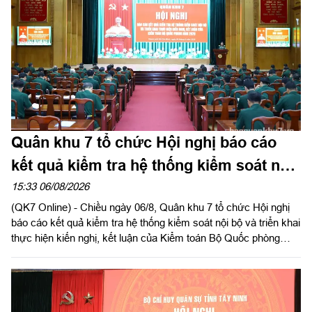
Quân khu 7 tổ chức Hội nghị báo cáo
kết quả kiểm tra hệ thống kiểm soát nội
bộ
15:33 06/08/2026
(QK7 Online) - Chiều ngày 06/8, Quân khu 7 tổ chức Hội nghị
báo cáo kết quả kiểm tra hệ thống kiểm soát nội bộ và triển khai
thực hiện kiến nghị, kết luận của Kiểm toán Bộ Quốc phòng
năm 2026 trong LLVT Quân khu. Trung tướng Lê Xuân Thế, Ủy
viên Ban Chấp hành Trung ương Đảng, Ủy viên Quân ủy Trung
ương, Phó Bí thư Đảng ủy, Tư lệnh Quân khu chủ trì hội nghị.