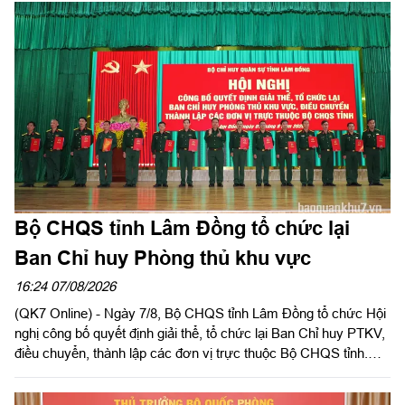
Ủy viên Quân ủy Trung ương, Phó Bí thư Đảng ủy, Tư lệnh
Quân khu dự, chỉ đạo hội nghị. Thiếu tướng Vũ Văn Điền, Ủy
viên Ban Thường vụ Thành ủy, Tư lệnh Bộ Tư lệnh TP. Hồ Chí
Minh chủ trì hội nghị.
Bộ CHQS tỉnh Lâm Đồng tổ chức lại
Ban Chỉ huy Phòng thủ khu vực
16:24 07/08/2026
(QK7 Online) - Ngày 7/8, Bộ CHQS tỉnh Lâm Đồng tổ chức Hội
nghị công bố quyết định giải thể, tổ chức lại Ban Chỉ huy PTKV,
điều chuyển, thành lập các đơn vị trực thuộc Bộ CHQS tỉnh.
Thiếu tướng Lê Xuân Bình, Ủy viên Thường vụ Đảng ủy, Phó
Tư lệnh, Tham mưu trưởng Quân khu dự và chỉ đạo hội nghị.