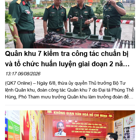
Quân khu 7 kiểm tra công tác chuẩn bị
và tổ chức huấn luyện giai đoạn 2 năm
2026 tại Sư đoàn 309
13:17 06/08/2026
(QK7 Online) – Ngày 6/8, thừa ủy quyền Thủ trưởng Bộ Tư
lệnh Quân khu, đoàn công tác Quân khu 7 do Đại tá Phùng Thế
Hùng, Phó Tham mưu trưởng Quân khu làm trưởng đoàn đến
kiểm tra công tác chuẩn bị và tổ chức huấn luyện giai đoạn 2
năm 2026 tại Sư đoàn 309.