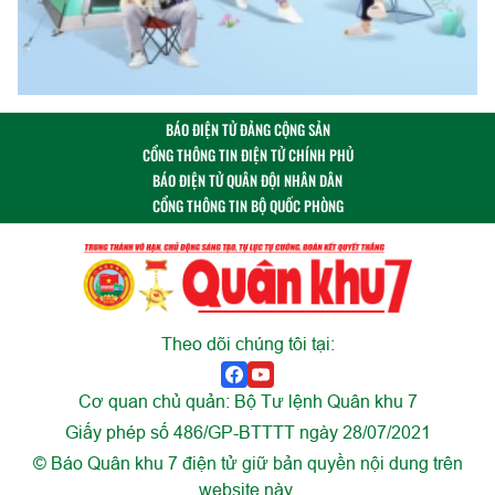
BÁO ĐIỆN TỬ ĐẢNG CỘNG SẢN
CỔNG THÔNG TIN ĐIỆN TỬ CHÍNH PHỦ
BÁO ĐIỆN TỬ QUÂN ĐỘI NHÂN DÂN
CỔNG THÔNG TIN BỘ QUỐC PHÒNG
Theo dõi chúng tôi tại:
Cơ quan chủ quản: Bộ Tư lệnh Quân khu 7
Giấy phép số 486/GP-BTTTT ngày 28/07/2021
© Báo Quân khu 7 điện tử giữ bản quyền nội dung trên
website này.