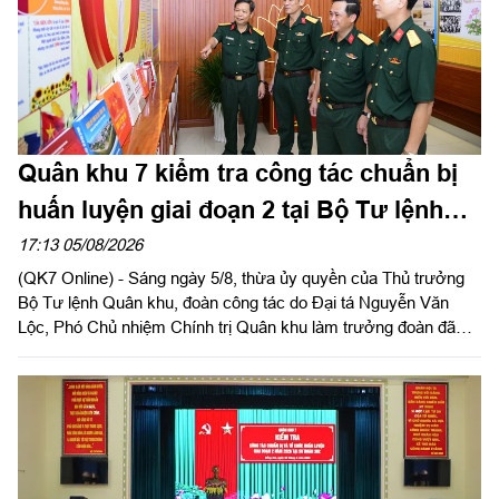
Quân khu 7 kiểm tra công tác chuẩn bị
huấn luyện giai đoạn 2 tại Bộ Tư lệnh
Thành phố Hồ Chí Minh
17:13 05/08/2026
(QK7 Online) - Sáng ngày 5/8, thừa ủy quyền của Thủ trưởng
Bộ Tư lệnh Quân khu, đoàn công tác do Đại tá Nguyễn Văn
Lộc, Phó Chủ nhiệm Chính trị Quân khu làm trưởng đoàn đã
kiểm tra công tác chuẩn bị và tổ chức huấn luyện giai đoạn 2
năm 2026 tại Trung đoàn Minh Đạm và Ban Chỉ huy Quân sự
(CHQS) phường Tam Long (Bộ Tư lệnh TP Hồ Chí Minh).