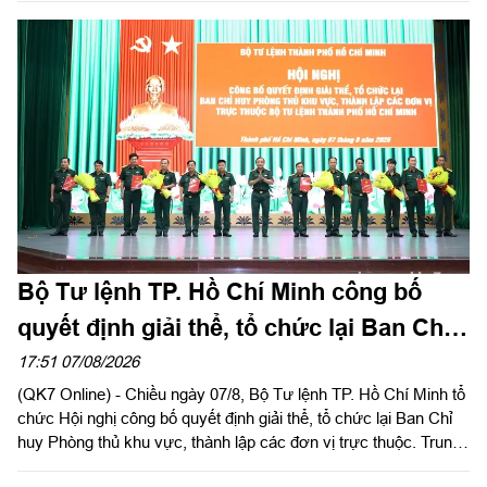
Đồng Nai do Thượng tá Đinh Nho Hùng, Đoàn trưởng Đoàn
KTQP Lâm Đồng làm trưởng đoàn.
Bộ Tư lệnh TP. Hồ Chí Minh công bố
quyết định giải thể, tổ chức lại Ban Chỉ
huy PTKV, thành lập các đơn vị trực
17:51 07/08/2026
(QK7 Online) - Chiều ngày 07/8, Bộ Tư lệnh TP. Hồ Chí Minh tổ
thuộc
chức Hội nghị công bố quyết định giải thể, tổ chức lại Ban Chỉ
huy Phòng thủ khu vực, thành lập các đơn vị trực thuộc. Trung
tướng Lê Xuân Thế, Ủy viên Ban Chấp hành Trung ương Đảng,