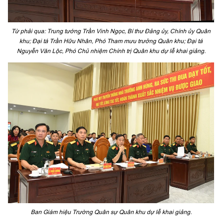
Từ phải qua: Trung tướng Trần Vinh Ngọc, Bí thư Đảng ủy, Chính ủy Quân
khu; Đại tá Trần Hữu Nhân, Phó Tham mưu trưởng Quân khu; Đại tá
Nguyễn Văn Lộc, Phó Chủ nhiệm Chính trị Quân khu dự lễ khai giảng.
Ban Giám hiệu Trường Quân sự Quân khu dự lễ khai giảng.