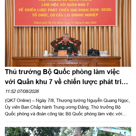
Thiếu tướng Đinh Hồng Tiếng, Ủy viên Thường vụ Tỉnh ủy, Chỉ
huy trưởng Bộ CHQS tỉnh Lâm Đồng chủ trì hội nghị.
Thủ trưởng Bộ Quốc phòng làm việc
với Quân khu 7 về chiến lược phát triển
giai đoạn 2026 – 2030, tổ chức, cơ cấu
11:52 07/08/2026
(QK7 Online) – Ngày 7/8, Thượng tướng Nguyễn Quang Ngọc,
lại doanh nghiệp
Ủy viên Ban Chấp hành Trung ương Đảng, Thứ trưởng Bộ
Quốc phòng và đoàn công tác Bộ Quốc phòng làm việc với
Quân khu 7 về chiến lược phát triển giai đoạn 2026 – 2030, tổ
chức cơ cấu lại doanh nghiệp. Thiếu tướng Đặng Văn Lẫm, Ủy
viên Thường vụ Đảng ủy, Phó Tư lệnh Quân khu tiếp đoàn.