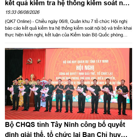
kết quả kiểm tra hệ thống kiểm soát nội
bộ
15:33 06/08/2026
(QK7 Online) - Chiều ngày 06/8, Quân khu 7 tổ chức Hội nghị
báo cáo kết quả kiểm tra hệ thống kiểm soát nội bộ và triển khai
thực hiện kiến nghị, kết luận của Kiểm toán Bộ Quốc phòng
năm 2026 trong LLVT Quân khu. Trung tướng Lê Xuân Thế, Ủy
viên Ban Chấp hành Trung ương Đảng, Ủy viên Quân ủy Trung
ương, Phó Bí thư Đảng ủy, Tư lệnh Quân khu chủ trì hội nghị.
Bộ CHQS tỉnh Tây Ninh công bố quyết
định giải thể, tổ chức lại Ban Chỉ huy