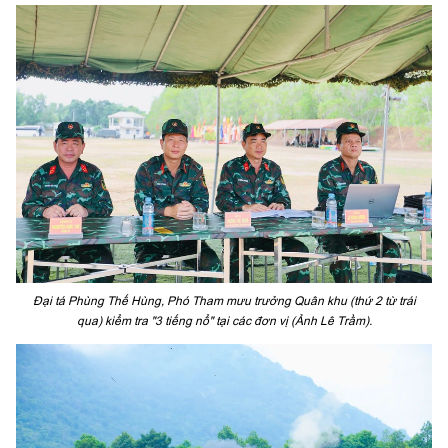
Đại tá Phùng Thế Hùng, Phó Tham mưu trưởng Quân khu (thứ 2 từ trái
qua) kiểm tra "3 tiếng nổ" tại các đơn vị (Ảnh Lê Trầm).