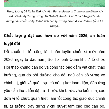
Trung tướng Lê Xuân Thế, Ủy viên Ban chấp hành Trung ương Đảng, Ủy
viên Quân ủy Trung ương, Tư lệnh Quân khu trao "hoa bắn giỏi" chúc
mừng các chiến sĩ đạt thành tích cao tại Trung đoàn 4, Sư đoàn 5 (Ảnh Lê
Thuận).
Chất lượng đạt cao hơn so với năm 2025, an toàn
tuyệt đối
Để chuẩn bị tốt công tác huấn luyện chiến sĩ mới năm
2026, ngay từ đầu năm,
Bộ Tư lệnh Quân khu 7 tổ chức
Hội thao khung cán bộ và công tác bảo đảm vật chất, thao
trường, qua đó bồi dưỡng cho đội ngũ cán bộ vững về
chính trị, giỏi về quân sự, có năng lực toàn diện, đáp ứng
yêu cầu thực tiễn đặt ra. Trước khi bước vào kiểm tra, các
đơn vị
tổ chức quán triệt, làm tốt công tác giáo dục chính
trị, tư tưởng, xây dựng ý chí quyết tâm cao cho cán bộ,