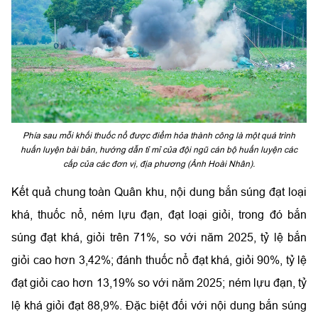
Phía sau mỗi khối thuốc nổ được điểm hỏa thành công là một quá trình
huấn luyện bài bản, hướng dẫn tỉ mỉ của đội ngũ cán bộ huấn luyện các
cấp của các đơn vị, địa phương (Ảnh Hoài Nhân).
Kết quả chung toàn Quân khu, nội dung bắn súng đạt loại
khá, thuốc nổ, ném lựu đạn, đạt loại giỏi, trong đó bắn
súng đạt khá, giỏi trên 71%, so với năm 2025, tỷ lệ bắn
giỏi cao hơn 3,42%; đánh thuốc nổ đạt khá, giỏi 90%, tỷ lệ
đạt giỏi cao hơn 13,19% so với năm 2025; ném lựu đạn, tỷ
lệ khá giỏi đạt 88,9%. Đặc biệt đối với nội dung bắn súng