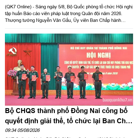
(QK7 Online) - Sáng ngày 5/8, Bộ Quốc phòng tổ chức Hội nghị
tập huấn Báo cáo viên pháp luật trong Quân đội năm 2026.
Thượng tướng Nguyễn Văn Gấu, Ủy viên Ban Chấp hành
Trung ương Đảng, Ủy viên Quân ủy Trung ương, Thứ trưởng
Bộ Quốc phòng, Chủ tịch Hội đồng Phổ biến, giáo dục pháp luật
Bộ Quốc phòng chủ trì hội nghị. Hội nghị được tổ chức bằng
hình thức trực tiếp kết hợp với trực tuyến tại 122 điểm cầu
trong toàn quân.
Bộ CHQS thành phố Đồng Nai công bố
quyết định giải thể, tổ chức lại Ban Chỉ
huy phòng thủ khu vực
09:34 05/08/2026