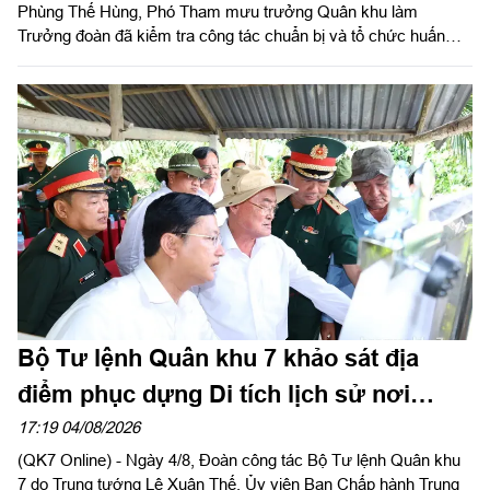
Phùng Thế Hùng, Phó Tham mưu trưởng Quân khu làm
Trưởng đoàn đã kiểm tra công tác chuẩn bị và tổ chức huấn
luyện giai đoạn 2 năm 2026 tại Sư đoàn 5.
Bộ Tư lệnh Quân khu 7 khảo sát địa
điểm phục dựng Di tích lịch sử nơi
thành lập Quân khu
17:19 04/08/2026
(QK7 Online) - Ngày 4/8, Đoàn công tác Bộ Tư lệnh Quân khu
7 do Trung tướng Lê Xuân Thế, Ủy viên Ban Chấp hành Trung