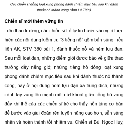
Các chiến sĩ đồng loạt xung phong đánh chiếm mục tiêu sau khi đánh
thuốc nổ thành công (Ảnh Lê Tiến).
Chiến sĩ mới thêm vững tin
Trên thao trường, các chiến sĩ trẻ tự tin bước vào vị trí thực
hiện các nội dung kiểm tra “3 tiếng nổ” gồm bắn súng Tiểu
liên AK, STV 380 bài 1; đánh thuốc nổ và ném lựu đạn.
Sau mỗi loạt đạn, những điểm giỏi được báo về giữa thao
trường đầy nắng gió; những tiếng hô đồng loạt xung
phong đánh chiếm mục tiêu sau khi đánh thuốc nổ thành
công, hay ở nội dung ném lựu đạn xa trúng đích, những
cánh tay vung lên mạnh mẽ, dứt khoát giữa tiếng hô vang
đầy khí thế của các chiến sĩ trẻ cho thấy nền tảng cơ bản
để bước vào giai đoàn rèn luyện nâng cao hơn, sẵn sàng
nhận và hoàn thành tốt nhiệm vụ.
Chiến sĩ Bùi Ngọc Huy,