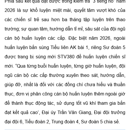
Phía sau kết quả đạt được trong kiểm tra “3 tiếng nổ” năm
2026 là sự khổ luyện miệt mài, quyết tâm vượt khó của
các chiến sĩ trẻ sau hơn ba tháng tập luyện trên thao
trường; sự quan tâm, hướng dẫn tỉ mỉ, sâu sát của đội ngũ
cán bộ huấn luyện các cấp. Đặc biệt năm 2026, ngoài
huấn luyện bắn súng Tiểu liên AK bài 1, riêng Sư đoàn 5
được trang bị súng mới STV380 để huấn luyện chiến sĩ
mới. “Qua từng buổi huấn luyện, từng giờ huấn luyện, đội
ngũ cán bộ các cấp thường xuyên theo sát, hướng dẫn,
giúp đỡ, nhất là đối với các đồng chí chưa hiểu và thuần
thục, đơn vị phân công cán bộ huấn luyện thêm ngoài giờ
để thành thục động tác, sử dụng tốt vũ khí tham gia bắn
đạt kết quả cao’, Đại úy Trần Văn Giang, Đại đội trưởng
đại đội 6, Tiểu đoàn 2, Trung đoàn 4, Sư đoàn 5 chia sẻ.