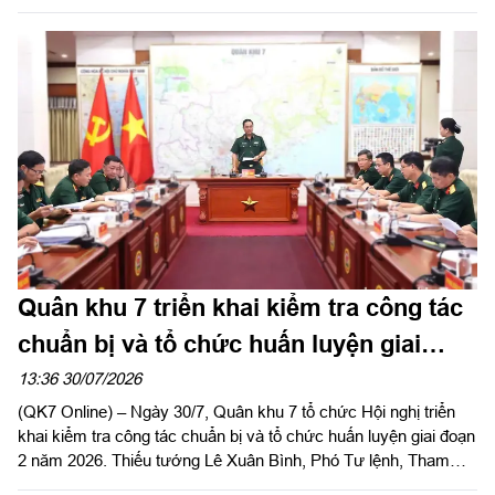
tướng Lê Xuân Bình, Phó Tư lệnh, Tham mưu trưởng Quân
khu chủ trì.
Quân khu 7 triển khai kiểm tra công tác
chuẩn bị và tổ chức huấn luyện giai
đoạn 2 năm 2026
13:36 30/07/2026
(QK7 Online) – Ngày 30/7, Quân khu 7 tổ chức Hội nghị triển
khai kiểm tra công tác chuẩn bị và tổ chức huấn luyện giai đoạn
2 năm 2026. Thiếu tướng Lê Xuân Bình, Phó Tư lệnh, Tham
mưu trưởng Quân khu chủ trì hội nghị.