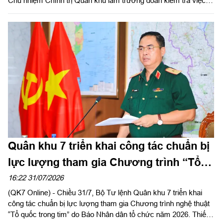
Chủ nhiệm Chính trị Quân khu làm trưởng đoàn kiểm tra việc
triển khai thực hiện quyết định giải thể, tổ chức lại Ban Chỉ huy
PTKV, điều chuyển, thành lập các đơn vị trực thuộc Bộ CHQS
TP Đồng Nai và Bộ CHQS tỉnh Lâm Đồng.
Quân khu 7 triển khai công tác chuẩn bị
lực lượng tham gia Chương trình “Tổ
quốc trong tim”
16:22 31/07/2026
(QK7 Online) - Chiều 31/7, Bộ Tư lệnh Quân khu 7 triển khai
công tác chuẩn bị lực lượng tham gia Chương trình nghệ thuật
“Tổ quốc trong tim” do Báo Nhân dân tổ chức năm 2026. Thiếu