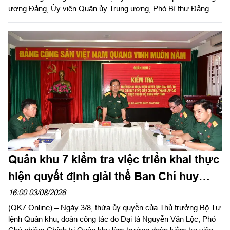
ương Đảng, Ủy viên Quân ủy Trung ương, Phó Bí thư Đảng ủy,
Tư lệnh Quân khu và Trung tướng Trần Vinh Ngọc, Bí thư Đảng
ủy, Chính ủy Quân khu làm trưởng đoàn phối hợp với UBND
tỉnh Tây Ninh khảo sát thực địa khu đất phục dựng Di tích lịch
sử nơi thành lập LLVT Quân khu 7 tại xã Đức Huệ, tỉnh Tây
Ninh. Đồng chí Lê Văn Hẳn, Phó Bí thư Tỉnh uỷ, Chủ tịch
UBND tỉnh Tây Ninh tiếp và làm việc với đoàn.
Quân khu 7 kiểm tra việc triển khai thực
hiện quyết định giải thể Ban Chỉ huy
PTKV tại TP Đồng Nai và tỉnh Lâm Đồng
16:00 03/08/2026
(QK7 Online) – Ngày 3/8, thừa ủy quyền của Thủ trưởng Bộ Tư
lệnh Quân khu, đoàn công tác do Đại tá Nguyễn Văn Lộc, Phó