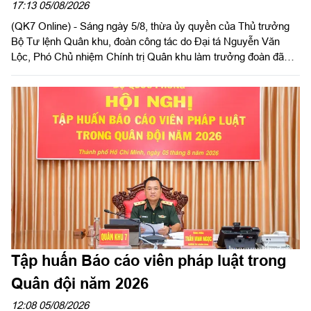
Thành phố Hồ Chí Minh
17:13 05/08/2026
(QK7 Online) - Sáng ngày 5/8, thừa ủy quyền của Thủ trưởng
Bộ Tư lệnh Quân khu, đoàn công tác do Đại tá Nguyễn Văn
Lộc, Phó Chủ nhiệm Chính trị Quân khu làm trưởng đoàn đã
kiểm tra công tác chuẩn bị và tổ chức huấn luyện giai đoạn 2
năm 2026 tại Trung đoàn Minh Đạm và Ban Chỉ huy Quân sự
(CHQS) phường Tam Long (Bộ Tư lệnh TP Hồ Chí Minh).
Tập huấn Báo cáo viên pháp luật trong
Quân đội năm 2026
12:08 05/08/2026