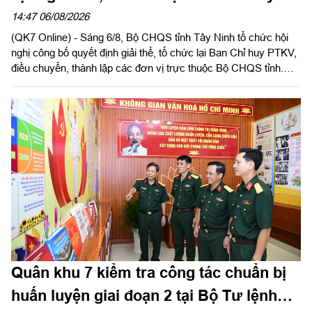
phòng thủ khu vực
14:47 06/08/2026
(QK7 Online) - Sáng 6/8, Bộ CHQS tỉnh Tây Ninh tổ chức hội
nghị công bố quyết định giải thể, tổ chức lại Ban Chỉ huy PTKV,
điều chuyển, thành lập các đơn vị trực thuộc Bộ CHQS tỉnh.
Thừa ủy quyền của Bộ Tư lệnh Quân khu 7, Thiếu tướng Lê
Ngọc Hải, Phó Tham mưu trưởng Quân khu dự và phát biểu
chỉ đạo.
Quân khu 7 kiểm tra công tác chuẩn bị
huấn luyện giai đoạn 2 tại Bộ Tư lệnh