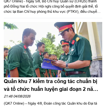
QK7 Online) - Ngày 5/8, Bộ Chỉ huy Quân sự (CHQS) thành
phố Đồng Nai tổ chức Hội nghị công bố quyết định giải thể, tổ
chức lại Ban Chỉ huy phòng thủ khu vực (PTKV), điều chuyển,
thành lập các đơn vị trực thuộc Bộ CHQS thành phố. Thiếu
tướng Đặng Văn Lẫm, Ủy viên Thường vụ Đảng ủy, Phó Tư
lệnh Quân khu dự và chỉ đạo Hội nghị. Dự Hội nghị có đồng chí
Võ Tấn Đức, Phó Bí thư Thành ủy thành phố Đồng Nai; thủ
trưởng các cơ quan Quân khu; lãnh đạo Bộ CHQS thành phố
Đồng Nai.
Quân khu 7 kiểm tra công tác chuẩn bị
và tổ chức huấn luyện giai đoạn 2 năm
2026 tại Sư đoàn 5
21:48 04/08/2026
(QK7 Online) – Ngày 4/8, Đoàn công tác Quân khu do Đại tá