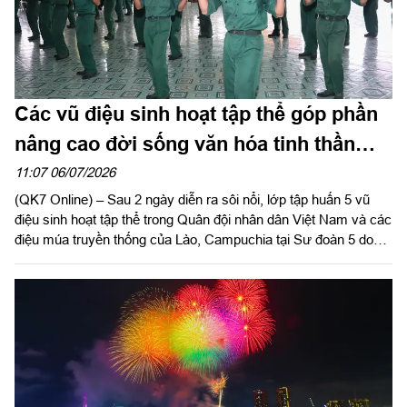
Các vũ điệu sinh hoạt tập thể góp phần
nâng cao đời sống văn hóa tinh thần
của bộ đội
11:07 06/07/2026
(QK7 Online) – Sau 2 ngày diễn ra sôi nổi, lớp tập huấn 5 vũ
điệu sinh hoạt tập thể trong Quân đội nhân dân Việt Nam và các
điệu múa truyền thống của Lào, Campuchia tại Sư đoàn 5 do
Quân khu 7 tổ chức đã thành công tốt đẹp, bế mạc vào sáng
ngày 6/7.