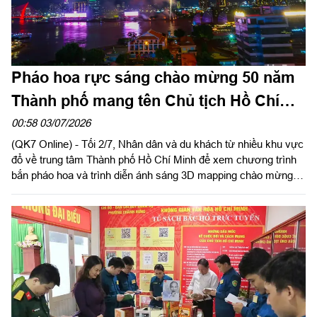
Pháo hoa rực sáng chào mừng 50 năm
Thành phố mang tên Chủ tịch Hồ Chí
Minh
00:58 03/07/2026
(QK7 Online) - Tối 2/7, Nhân dân và du khách từ nhiều khu vực
đổ về trung tâm Thành phố Hồ Chí Minh để xem chương trình
bắn pháo hoa và trình diễn ánh sáng 3D mapping chào mừng
kỷ niệm 50 năm Ngày thành phố Sài Gòn-Gia Định chính thức
vinh dự mang tên Chủ tịch Hồ Chí Minh (2/7/1976-2/7/2026).