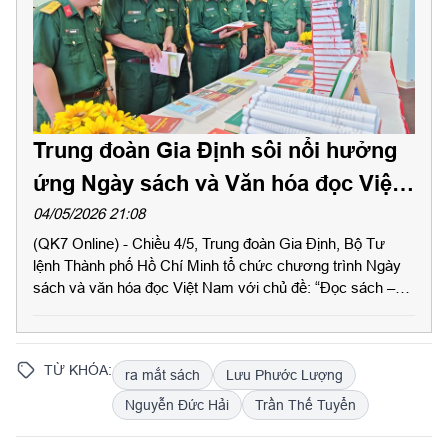
Trung đoàn Gia Định sôi nổi hưởng
ứng Ngày sách và Văn hóa đọc Việt
Nam năm 2026
04/05/2026 21:08
(QK7 Online) - Chiều 4/5, Trung đoàn Gia Định, Bộ Tư
lệnh Thành phố Hồ Chí Minh tổ chức chương trình Ngày
sách và văn hóa đọc Việt Nam với chủ đề: “Đọc sách –
Làm giàu tri thức, nuôi dưỡng khát vọng, thúc đẩy đổi mới,
sáng tạo” với sự tham gia của hơn 200 cán bộ, chiến sĩ
Trung đoàn và khách mời.
TỪ KHÓA:
ra mắt sách
Lưu Phước Lượng
Nguyễn Đức Hải
Trần Thế Tuyển