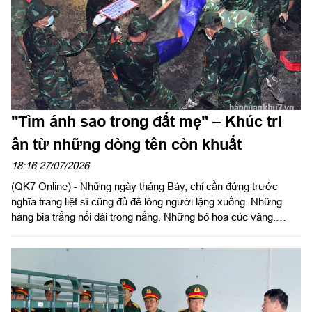
"Tìm ánh sao trong đất mẹ" – Khúc tri
ân từ những dòng tên còn khuất
18:16 27/07/2026
(QK7 Online) - Những ngày tháng Bảy, chỉ cần đứng trước
nghĩa trang liệt sĩ cũng đủ để lòng người lặng xuống. Những
hàng bia trắng nối dài trong nắng. Những bó hoa cúc vàng.
Những nén hương nghi ngút. Và giữa bao dòng tên đã được
khắc lên đá, vẫn còn không ít tấm bia chỉ ghi vỏn vẹn: "Liệt sĩ
chưa xác định được thông tin". Đó là những khoảng lặng chưa
khép lại của chiến tranh...