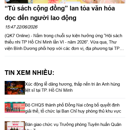
“Tủ sách cộng đồng” lan tỏa văn hóa
đọc đến người lao động
15:47 22/06/2026
(QK7 Online) - Nằm trong chuỗi sự kiện hưởng ứng “Hội sách
thiếu nhi TP Hồ Chí Minh lần VI - năm 2026”. Vừa qua, Thư
viện Bình Dương phối hợp với các đơn vị, địa phương tại TP
Hồ Chí Minh tổ chức trao tặng “Tủ sách cộng đồng”.
TIN XEM NHIỀU:
Xúc động lễ dâng hương, thắp nến tri ân Anh hùng
liệt sĩ tại TP. Hồ Chí Minh
Bộ CHQS thành phố Đồng Nai công bố quyết định
giải thể, tổ chức lại Ban Chỉ huy phòng thủ khu vực
Bàn giao chức vụ Trưởng phòng Tuyên huấn Quân