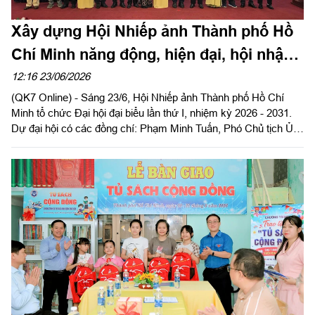
Xây dựng Hội Nhiếp ảnh Thành phố Hồ
Chí Minh năng động, hiện đại, hội nhập
và phát triển
12:16 23/06/2026
(QK7 Online) - Sáng 23/6, Hội Nhiếp ảnh Thành phố Hồ Chí
Minh tổ chức Đại hội đại biểu lần thứ I, nhiệm kỳ 2026 - 2031.
Dự đại hội có các đồng chí: Phạm Minh Tuấn, Phó Chủ tịch Ủy
ban Mặt trận Tổ quốc Việt Nam Thành phố Hồ Chí Minh; Đinh
Thị Thanh Thủy, Phó Trưởng ban Tuyên giáo và Dân vận Thành
ủy Thành phố Hồ Chí Minh cùng đông đảo hội viên Hội Nhiếp
ảnh thành phố.