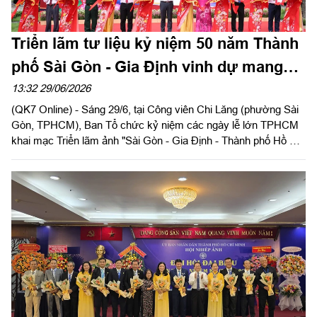
Triển lãm tư liệu kỷ niệm 50 năm Thành
phố Sài Gòn - Gia Định vinh dự mang
tên Chủ tịch Hồ Chí Minh
13:32 29/06/2026
(QK7 Online) - Sáng 29/6, tại Công viên Chi Lăng (phường Sài
Gòn, TPHCM), Ban Tổ chức kỷ niệm các ngày lễ lớn TPHCM
khai mạc Triển lãm ảnh "Sài Gòn - Gia Định - Thành phố Hồ Chí
Minh: Bản anh hùng ca và khát vọng trong kỷ nguyên vươn
mình", nhân kỷ niệm 50 năm Ngày Thành phố Sài Gòn - Gia
Định vinh dự mang tên Chủ tịch Hồ Chí Minh (2-7-1976 - 2-7-
2026).