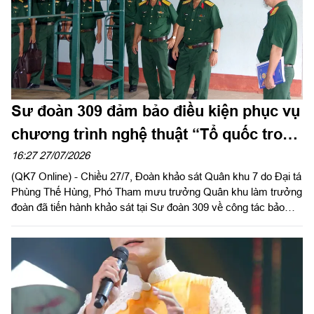
Sư đoàn 309 đảm bảo điều kiện phục vụ
chương trình nghệ thuật “Tổ quốc trong
tim” năm 2026
16:27 27/07/2026
(QK7 Online) - Chiều 27/7, Đoàn khảo sát Quân khu 7 do Đại tá
Phùng Thế Hùng, Phó Tham mưu trưởng Quân khu làm trưởng
đoàn đã tiến hành khảo sát tại Sư đoàn 309 về công tác bảo
đảm nơi ăn ở, sinh hoạt và khu vực luyện tập cho các lực
lượng tham gia Chương trình nghệ thuật “Tổ quốc trong tim” do
Báo Nhân Dân tổ chức năm 2026.