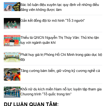
Bác bỏ luận điệu xuyên tạc quy định về những điều
đảng viên không được làm
Gắn kết đồng đội từ mô hình “Tổ 3 người”
Thiếu tá QNCN Nguyễn Thị Thúy Vân: Thủ kho tận
tụy với ngành quân khí
Phát huy giá trị Phòng Hồ Chí Minh trong giáo dục bộ
đội
Tăng cường bám biển, giữ vững kỷ cương nghề cá
Khối nữ du kích miền Nam nỗ lực luyện tập tham gia
Chương trình “Tổ quốc trong tim”
DƯ LUẬN QUAN TÂM: