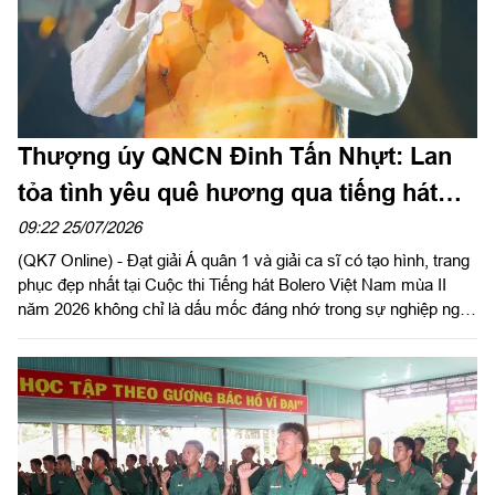
Thượng úy QNCN Đinh Tấn Nhựt: Lan
tỏa tình yêu quê hương qua tiếng hát
Bolero
09:22 25/07/2026
(QK7 Online) - Đạt giải Á quân 1 và giải ca sĩ có tạo hình, trang
phục đẹp nhất tại Cuộc thi Tiếng hát Bolero Việt Nam mùa II
năm 2026 không chỉ là dấu mốc đáng nhớ trong sự nghiệp nghệ
thuật của Thượng úy QNCN Đinh Tấn Nhựt, diễn viên ca Đoàn
Văn công Quân khu 7, mà còn là niềm tự hào của những người
làm công tác văn hóa, văn nghệ trong LLVT Quân khu.