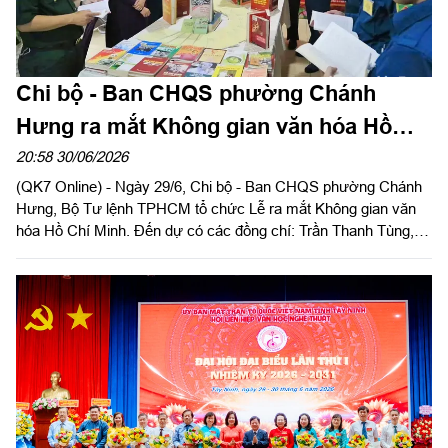
Chi bộ - Ban CHQS phường Chánh
Hưng ra mắt Không gian văn hóa Hồ
Chí Minh
20:58 30/06/2026
(QK7 Online) - Ngày 29/6, Chi bộ - Ban CHQS phường Chánh
Hưng, Bộ Tư lệnh TPHCM tổ chức Lễ ra mắt Không gian văn
hóa Hồ Chí Minh. Đến dự có các đồng chí: Trần Thanh Tùng, Bí
thư Đảng ủy, Chủ tịch HĐND, Bí thư Chi bộ quân sự phường;
Dương Văn Dân, Ủy viên Ban Thường vụ, Phó Chủ tịch UBND
phường và đại diện lãnh đạo một số ban, ngành phường.