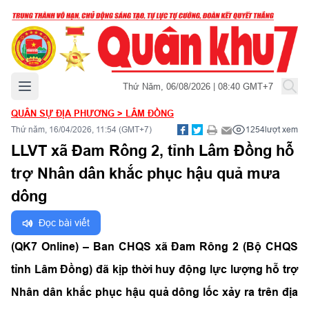
Mở menu chính
Thứ Năm, 06/08/2026 | 08:40 GMT+7
QUÂN SỰ ĐỊA PHƯƠNG
>
LÂM ĐỒNG
Thứ năm, 16/04/2026, 11:54 (GMT+7)
1254
lượt xem
LLVT xã Đam Rông 2, tỉnh Lâm Đồng hỗ
trợ Nhân dân khắc phục hậu quả mưa
dông
Đọc bài viết
(QK7 Online) – Ban CHQS xã Đam Rông 2 (Bộ CHQS
tỉnh Lâm Đồng) đã kịp thời huy động lực lượng hỗ trợ
Nhân dân khắc phục hậu quả dông lốc xảy ra trên địa