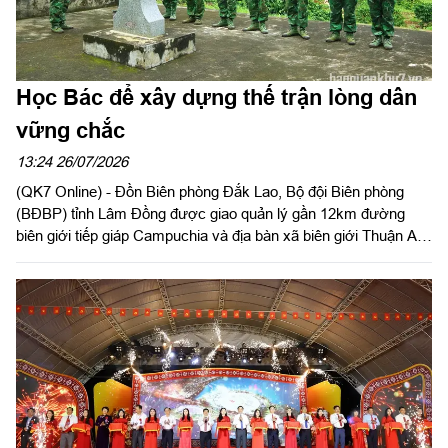
Học Bác để xây dựng thế trận lòng dân
vững chắc
13:24 26/07/2026
(QK7 Online) - Đồn Biên phòng Đắk Lao, Bộ đội Biên phòng
(BĐBP) tỉnh Lâm Đồng được giao quản lý gần 12km đường
biên giới tiếp giáp Campuchia và địa bàn xã biên giới Thuận An.
Đây là khu vực tiềm ẩn nhiều yếu tố phức tạp về an ninh, trật
tự, hoạt động buôn lậu, xuất nhập cảnh trái phép và tội phạm
xuyên biên giới. Trong điều kiện nhiệm vụ ngày càng cao, cán
bộ, chiến sĩ đơn vị luôn xác định học tập và làm theo tư tưởng,
đạo đức, phong cách Hồ Chí Minh là động lực để hoàn thành tốt
mọi nhiệm vụ.