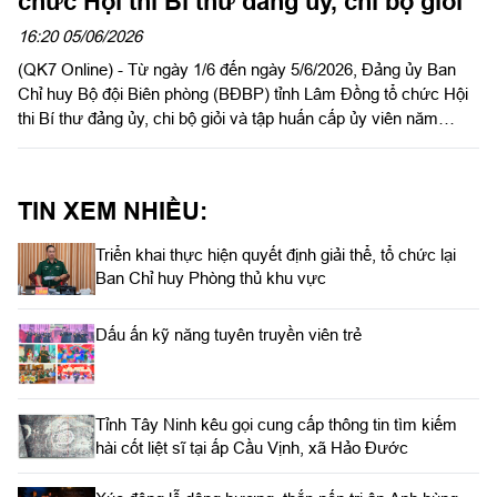
chức Hội thi Bí thư đảng ủy, chi bộ giỏi
16:20 05/06/2026
(QK7 Online) - Từ ngày 1/6 đến ngày 5/6/2026, Đảng ủy Ban
Chỉ huy Bộ đội Biên phòng (BĐBP) tỉnh Lâm Đồng tổ chức Hội
thi Bí thư đảng ủy, chi bộ giỏi và tập huấn cấp ủy viên năm
2026. Đây là hoạt động chính trị nhằm nâng cao trình độ, năng
lực, phương pháp, tác phong công tác cho đội ngũ bí thư, cấp
ủy viên, góp phần xây dựng các tổ chức Đảng trong sạch,
TIN XEM NHIỀU:
vững mạnh, đáp ứng yêu cầu nhiệm vụ bảo vệ chủ quyền lãnh
thổ, an ninh biên giới quốc gia trong tình hình mới.
Triển khai thực hiện quyết định giải thể, tổ chức lại
Ban Chỉ huy Phòng thủ khu vực
Dấu ấn kỹ năng tuyên truyền viên trẻ
Tỉnh Tây Ninh kêu gọi cung cấp thông tin tìm kiếm
hài cốt liệt sĩ tại ấp Cầu Vịnh, xã Hảo Đước