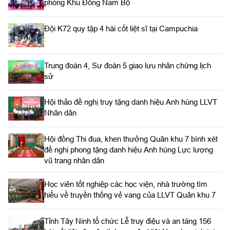
phóng Khu Đông Nam Bộ
Đội K72 quy tập 4 hài cốt liệt sĩ tại Campuchia
Trung đoàn 4, Sư đoàn 5 giao lưu nhân chứng lịch
sử
Hội thảo đề nghị truy tặng danh hiệu Anh hùng LLVT
Nhân dân
Hội đồng Thi đua, khen thưởng Quân khu 7 bình xét
đề nghị phong tặng danh hiệu Anh hùng Lực lượng
vũ trang nhân dân
Học viên tốt nghiệp các học viện, nhà trường tìm
hiểu về truyền thống vẻ vang của LLVT Quân khu 7
​Tỉnh Tây Ninh tổ chức Lễ truy điệu và an táng 156