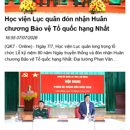
Học viện Lục quân đón nhận Huân
chương Bảo vệ Tổ quốc hạng Nhất
16:55 07/07/2026
(QK7 - Online) - Ngày 7/7, Học viện Lục quân long trọng tổ
chức Lễ kỷ niệm 80 năm Ngày truyền thống và đón nhận Huân
chương Bảo vệ Tổ quốc hạng Nhất. Đại tướng Phan Văn
Giang, Ủy viên Bộ Chính trị, Phó Bí thư Quân ủy Trung ương,
Phó thủ tướng Chính phủ, Bộ trưởng Bộ Quốc phòng dự và
phát biểu chỉ đạo.