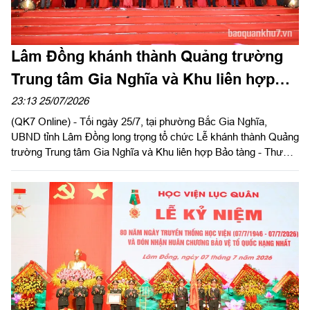
Lâm Đồng khánh thành Quảng trường
Trung tâm Gia Nghĩa và Khu liên hợp
Bảo tàng - Thư viện - Công viên
23:13 25/07/2026
(QK7 Online) - Tối ngày 25/7, tại phường Bắc Gia Nghĩa,
UBND tỉnh Lâm Đồng long trọng tổ chức Lễ khánh thành Quảng
trường Trung tâm Gia Nghĩa và Khu liên hợp Bảo tàng - Thư
viện - Công viên. Đây là quảng trường có quy mô lớn nhất khu
vực Tây Nguyên - Duyên hải Nam Trung Bộ tính đến thời điểm
này. Dự lễ khánh thành có: Đại tướng Phan Văn Giang, Ủy viên
Bộ Chính trị, Phó Thủ tướng Chính phủ, Bộ trưởng Bộ Quốc
phòng; Trung tướng Lê Xuân Thế, Ủy viên Ban Chấp hành
Trung ương Đảng, Ủy viên Quân ủy Trung ương, Phó Bí thư
Đảng ủy, Tư lệnh Quân khu 7.