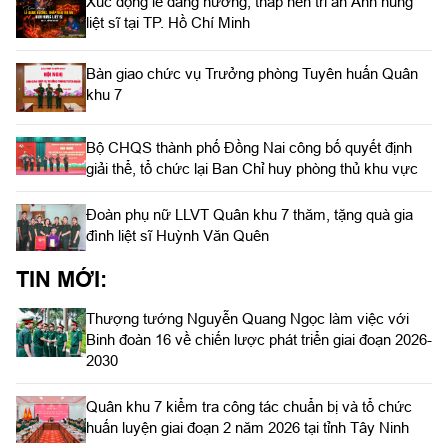
Xúc động lễ dâng hương, thắp nến tri ân Anh hùng
liệt sĩ tại TP. Hồ Chí Minh
Bàn giao chức vụ Trưởng phòng Tuyên huấn Quân
khu 7
Bộ CHQS thành phố Đồng Nai công bố quyết định
giải thể, tổ chức lại Ban Chỉ huy phòng thủ khu vực
Đoàn phụ nữ LLVT Quân khu 7 thăm, tặng quà gia
đình liệt sĩ Huỳnh Văn Quên
TIN MỚI:
Thượng tướng Nguyễn Quang Ngọc làm việc với
Binh đoàn 16 về chiến lược phát triển giai đoạn 2026-
2030
Quân khu 7 kiểm tra công tác chuẩn bị và tổ chức
huấn luyện giai đoạn 2 năm 2026 tại tỉnh Tây Ninh