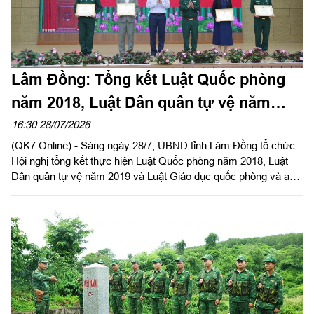
Lâm Đồng: Tổng kết Luật Quốc phòng
năm 2018, Luật Dân quân tự vệ năm
2019 và Luật Giáo dục quốc phòng và an
16:30 28/07/2026
(QK7 Online) - Sáng ngày 28/7, UBND tỉnh Lâm Đồng tổ chức
ninh năm 2013.
Hội nghị tổng kết thực hiện Luật Quốc phòng năm 2018, Luật
Dân quân tự vệ năm 2019 và Luật Giáo dục quốc phòng và an
ninh năm 2013. Đồng chí Nguyễn Minh, Tỉnh ủy viên, Phó Chủ
tịch Ủy ban Nhân dân tỉnh và Thiếu tướng Đinh Hồng Tiếng, Ủy
viên Thường vụ Tỉnh ủy, Chỉ huy trưởng Bộ CHQS tỉnh Lâm
Đồng đồng chủ trì hội nghị.