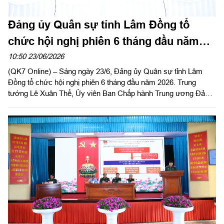
Đảng ủy Quân sự tỉnh Lâm Đồng tổ
chức hội nghị phiên 6 tháng đầu năm
2026
10:50 23/06/2026
(QK7 Online) – Sáng ngày 23/6, Đảng ủy Quân sự tỉnh Lâm
Đồng tổ chức hội nghị phiên 6 tháng đầu năm 2026. Trung
tướng Lê Xuân Thế, Ủy viên Ban Chấp hành Trung ương Đảng,
Ủy viên Quân ủy Trung ương, Phó Bí thư Đảng ủy, Tư lệnh
Quân khu 7 dự, phát biểu chỉ đạo. Đồng chí Y Thanh Hà Niê
KĐăm, Ủy viên Ban Chấp hành Trung ương Đảng, Bí thư Tỉnh
ủy, Bí thư Đảng ủy Quân sự (ĐUQS) tỉnh chủ trì hội nghị.