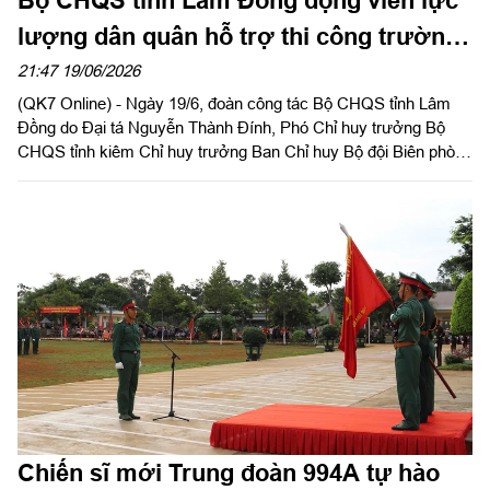
Bộ CHQS tỉnh Lâm Đồng động viên lực
lượng dân quân hỗ trợ thi công trường
học khu vực biên giới
21:47 19/06/2026
(QK7 Online) - Ngày 19/6, đoàn công tác Bộ CHQS tỉnh Lâm
Đồng do Đại tá Nguyễn Thành Đính, Phó Chỉ huy trưởng Bộ
CHQS tỉnh kiêm Chỉ huy trưởng Ban Chỉ huy Bộ đội Biên phòng
làm trưởng đoàn đã đến kiểm tra, thăm hỏi, động viên lực
lượng dân quân thường trực đang tham gia hỗ trợ thi công các
công trình trường học trên địa bàn biên giới.
Chiến sĩ mới Trung đoàn 994A tự hào