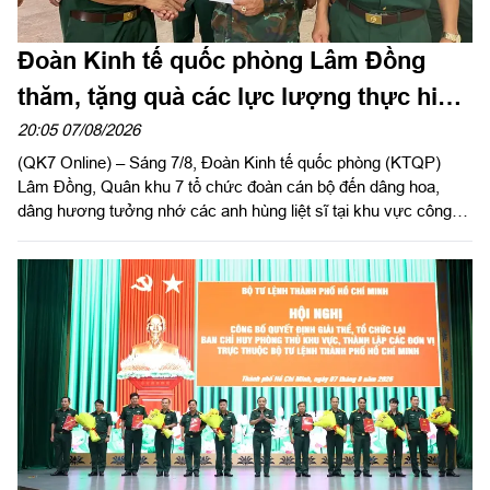
Đoàn Kinh tế quốc phòng Lâm Đồng
thăm, tặng quà các lực lượng thực hiện
nhiệm vụ tìm kiếm, quy tập hài cốt liệt sĩ
20:05 07/08/2026
(QK7 Online) – Sáng 7/8, Đoàn Kinh tế quốc phòng (KTQP)
Lâm Đồng, Quân khu 7 tổ chức đoàn cán bộ đến dâng hoa,
dâng hương tưởng nhớ các anh hùng liệt sĩ tại khu vực công
viên Lê Thị Riêng, TP Hồ Chí Minh và xã Minh Đức, thành phố
Đồng Nai do Thượng tá Đinh Nho Hùng, Đoàn trưởng Đoàn
KTQP Lâm Đồng làm trưởng đoàn.