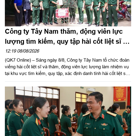
Công ty Tây Nam thăm, động viên lực
lượng tìm kiếm, quy tập hài cốt liệt sĩ tại
công viên Lê Thị Riêng
12:19 08/08/2026
(QK7 Online) – Sáng ngày 8/8, Công ty Tây Nam tổ chức đoàn
viếng hài cốt liệt sĩ và thăm, động viên lực lượng làm nhiệm vụ
tại khu vực tìm kiếm, quy tập, xác định danh tính hài cốt liệt sĩ
công viên Lê Thị Riêng (Phường Hòa Hưng, TP.HCM).