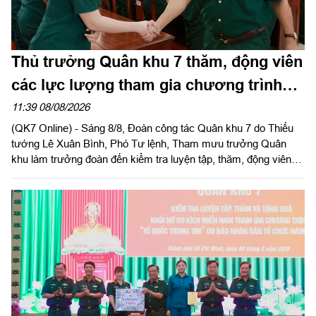
Thủ trưởng Quân khu 7 thăm, động viên
các lực lượng tham gia chương trình
“Tổ quốc trong tim”
11:39 08/08/2026
(QK7 Online) - Sáng 8/8, Đoàn công tác Quân khu 7 do Thiếu
tướng Lê Xuân Bình, Phó Tư lệnh, Tham mưu trưởng Quân
khu làm trưởng đoàn đến kiểm tra luyện tập, thăm, động viên
các khối tham gia Chương trình “Tổ quốc trong tim” do Báo
Nhân Dân tổ chức tại Sư đoàn 309 và Lữ đoàn 25.