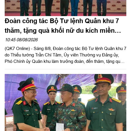
Đoàn công tác Bộ Tư lệnh Quân khu 7
thăm, tặng quà khối nữ du kích miền
Nam tham gia chương trình "Tổ quốc
10:45 08/08/2026
(QK7 Online) - Sáng 8/8, Đoàn công tác Bộ Tư lệnh Quân khu 7
trong tim"
do Thiếu tướng Trần Chí Tâm, Ủy viên Thường vụ Đảng ủy,
Phó Chính ủy Quân khu làm trưởng đoàn, đến thăm, tặng quà
động viên lực lượng khối nữ du kích miền Nam luyện tập phục
vụ chương trình "Tổ quốc trong tim" do báo Nhân dân tổ chức.