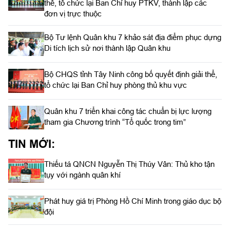
thể, tổ chức lại Ban Chỉ huy PTKV, thành lập các
đơn vị trực thuộc
Bộ Tư lệnh Quân khu 7 khảo sát địa điểm phục dựng
Di tích lịch sử nơi thành lập Quân khu
Bộ CHQS tỉnh Tây Ninh công bố quyết định giải thể,
tổ chức lại Ban Chỉ huy phòng thủ khu vực
Quân khu 7 triển khai công tác chuẩn bị lực lượng
tham gia Chương trình “Tổ quốc trong tim”
TIN MỚI:
Thiếu tá QNCN Nguyễn Thị Thúy Vân: Thủ kho tận
tụy với ngành quân khí
Phát huy giá trị Phòng Hồ Chí Minh trong giáo dục bộ
đội