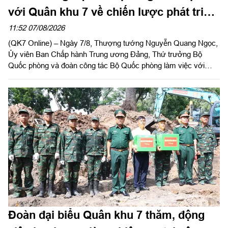
với Quân khu 7 về chiến lược phát triển
giai đoạn 2026 – 2030, tổ chức, cơ cấu
11:52 07/08/2026
(QK7 Online) – Ngày 7/8, Thượng tướng Nguyễn Quang Ngọc,
lại doanh nghiệp
Ủy viên Ban Chấp hành Trung ương Đảng, Thứ trưởng Bộ
Quốc phòng và đoàn công tác Bộ Quốc phòng làm việc với
Quân khu 7 về chiến lược phát triển giai đoạn 2026 – 2030, tổ
chức cơ cấu lại doanh nghiệp. Thiếu tướng Đặng Văn Lẫm, Ủy
viên Thường vụ Đảng ủy, Phó Tư lệnh Quân khu tiếp đoàn.
Đoàn đại biểu Quân khu 7 thăm, động