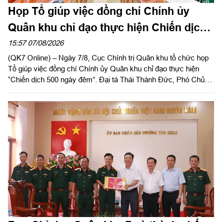
Họp Tổ giúp việc đồng chí Chính ủy
Quân khu chỉ đạo thực hiện Chiến dịch
500 ngày đêm
15:57 07/08/2026
(QK7 Online) – Ngày 7/8, Cục Chính trị Quân khu tổ chức họp
Tổ giúp việc đồng chí Chính ủy Quân khu chỉ đạo thực hiện
“Chiến dịch 500 ngày đêm”. Đại tá Thái Thành Đức, Phó Chủ
nhiệm Chính trị Quân khu chủ trì hội nghị.