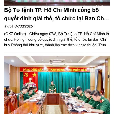
Bộ Tư lệnh TP. Hồ Chí Minh công bố
quyết định giải thể, tổ chức lại Ban Chỉ
huy PTKV, thành lập các đơn vị trực
17:51 07/08/2026
(QK7 Online) - Chiều ngày 07/8, Bộ Tư lệnh TP. Hồ Chí Minh tổ
thuộc
chức Hội nghị công bố quyết định giải thể, tổ chức lại Ban Chỉ
huy Phòng thủ khu vực, thành lập các đơn vị trực thuộc. Trung
tướng Lê Xuân Thế, Ủy viên Ban Chấp hành Trung ương Đảng,
Ủy viên Quân ủy Trung ương, Phó Bí thư Đảng ủy, Tư lệnh
Quân khu dự, chỉ đạo hội nghị. Thiếu tướng Vũ Văn Điền, Ủy
viên Ban Thường vụ Thành ủy, Tư lệnh Bộ Tư lệnh TP. Hồ Chí
Minh chủ trì hội nghị.