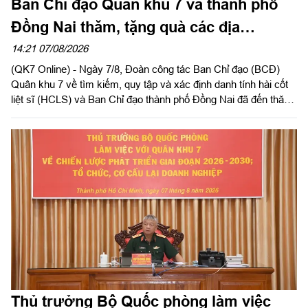
Ban Chỉ đạo Quân khu 7 và thành phố
Đồng Nai thăm, tặng quà các địa
phương hỗ trợ tìm kiếm, quy tập hài cốt
14:21 07/08/2026
(QK7 Online) - Ngày 7/8, Đoàn công tác Ban Chỉ đạo (BCĐ)
liệt sĩ
Quân khu 7 về tìm kiếm, quy tập và xác định danh tính hài cốt
liệt sĩ (HCLS) và Ban Chỉ đạo thành phố Đồng Nai đã đến thăm,
tặng quà phường Tân Khai, phường Bình Long, xã Minh Đức
và chùa Tân Minh (phường Bình Long), thành phố Đồng Nai -
các địa phương, cơ sở đã hỗ trợ, đồng hành trong hoạt động
quy tập, tìm kiếm HCLS, cầu siêu các anh hùng liệt sĩ tại xã
Minh Đức. Thiếu tướng Trần Chí Tâm, Ủy viên Thường vụ
Đảng ủy, Phó Chính ủy Quân khu, Trưởng BCĐ Quân khu làm
trưởng đoàn.
Thủ trưởng Bộ Quốc phòng làm việc