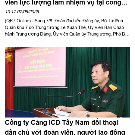
viên lực lượng làm nhiệm vụ tại công
viên Lê Thị Riêng
10:17 07/08/2026
(QK7 Online) - Sáng 7/8, Đoàn đại biểu Đảng ủy, Bộ Tư lệnh
Quân khu 7 do Trung tướng Lê Xuân Thế, Ủy viên Ban Chấp
hành Trung ương Đảng, Ủy viên Quân ủy Trung ương, Phó Bí
thư Đảng ủy, Tư lệnh Quân khu làm trưởng đoàn tổ chức dâng
hoa, dâng hương tưởng niệm cố Tổng Bí thư Trần Phú, các anh
hùng liệt sĩ và thăm, động viên lực lượng đang làm nhiệm vụ tại
công viên Lê Thị Riêng, Thành phố Hồ Chí Minh.
Công ty Cảng ICD Tây Nam đối thoại
dân chủ với đoàn viên, người lao động