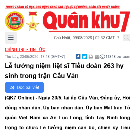
Mở menu chính
Chủ Nhật, 09/08/2026 | 02:32 GMT+7
CHÍNH TRỊ
>
TIN TỨC
Thứ bảy, 23/05/2026, 17:48 (GMT+7)
11348
lượt xem
Lễ tưởng niệm liệt sĩ Tiểu đoàn 263 hy
sinh trong trận Cầu Ván
Đọc bài viết
(QK7 Online) - Ngày 23/5, tại ấp Cầu Ván, Đảng ủy, Hội
đồng nhân dân, Ủy ban nhân dân, Ủy ban Mặt trận Tổ
quốc Việt Nam xã An Lục Long, tỉnh Tây Ninh long
trọng tổ chức Lễ tưởng niệm cán bộ, chiến sỹ Tiểu