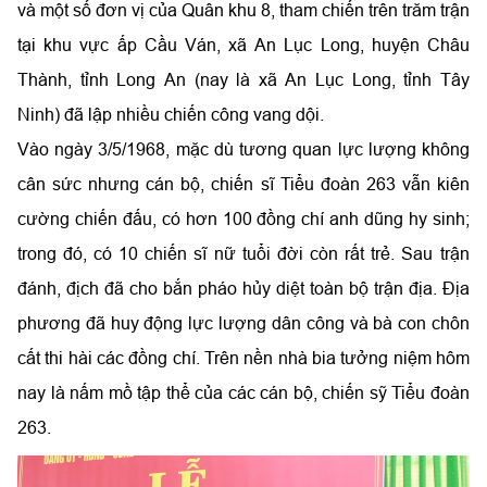
và một số đơn vị của Quân khu 8,
tham chiến trên trăm trận
tại khu vực ấp Cầu Ván, xã An Lục Long, huyện Châu
Thành, tỉnh Long An (nay là xã An Lục Long, tỉnh Tây
Ninh) đã lập nhiều chiến công vang dội.
Vào ngày 3/5/1968, mặc dù tương quan lực lượng không
cân sức nhưng cán bộ, chiến sĩ Tiểu đoàn 263 vẫn kiên
cường chiến đấu, có hơn 100 đồng chí anh dũng hy sinh;
trong đó, có 10 chiến sĩ nữ tuổi đời còn rất trẻ.
Sau trận
đánh, địch đã cho bắn pháo hủy diệt toàn bộ trận địa. Địa
phương đã huy động lực lượng dân công và bà con chôn
cất thi hài các đồng chí. Trên nền nhà bia tưởng niệm hôm
nay là nấm mồ tập thể của các cán bộ, chiến sỹ Tiểu đoàn
263.