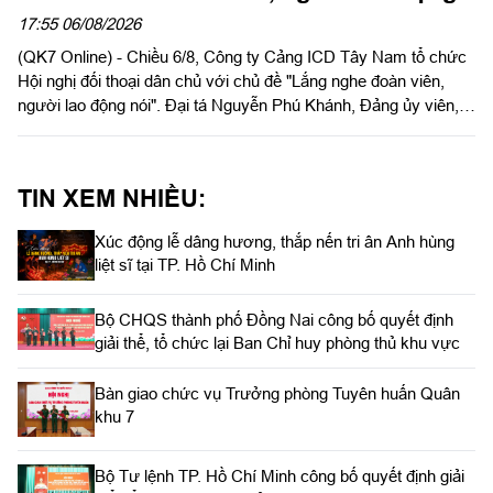
17:55 06/08/2026
(QK7 Online) - Chiều 6/8, Công ty Cảng ICD Tây Nam tổ chức
Hội nghị đối thoại dân chủ với chủ đề "Lắng nghe đoàn viên,
người lao động nói". Đại tá Nguyễn Phú Khánh, Đảng ủy viên,
Phó Tổng giám đốc Công ty Tây Nam dự và phát biểu chỉ đạo.
Thượng tá Nguyễn Ngọc Khánh, Giám đốc Công ty Cảng ICD
Tây Nam chủ trì hội nghị. Dự hội nghị có Đại tá Phạm Thị Thu
TIN XEM NHIỀU:
Hương, Trưởng phòng Công tác quần chúng, Cục Chính trị
Quân khu 7; Đại tá Trần Thị Mỹ Châu, Phó Tổng giám đốc
Xúc động lễ dâng hương, thắp nến tri ân Anh hùng
Công ty Tây Nam cùng đông đảo cán bộ, đoàn viên, người lao
liệt sĩ tại TP. Hồ Chí Minh
động Công ty Cảng ICD Tây Nam.
Bộ CHQS thành phố Đồng Nai công bố quyết định
giải thể, tổ chức lại Ban Chỉ huy phòng thủ khu vực
Bàn giao chức vụ Trưởng phòng Tuyên huấn Quân
khu 7
Bộ Tư lệnh TP. Hồ Chí Minh công bố quyết định giải