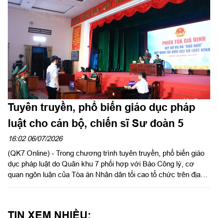
Nguyễn Thành Đạt, Phó Chỉ huy trưởng Bộ CHQS tỉnh.
Tuyên truyền, phổ biến giáo dục pháp
luật cho cán bộ, chiến sĩ Sư đoàn 5
16:02 06/07/2026
(QK7 Online) - Trong chương trình tuyên truyền, phổ biến giáo
dục pháp luật do Quân khu 7 phối hợp với Báo Công lý, cơ
quan ngôn luận của Tòa án Nhân dân tối cao tổ chức trên địa
bàn tỉnh Tây Ninh. Tối ngày 6/7, tại Sư đoàn 5, Đại tá Nguyễn
Như Trúc, Phó Chủ nhiệm Chính trị Quân khu dự và chỉ đạo
chương trình giao lưu văn nghệ, tuyên truyền phổ biến giáo dục
TIN XEM NHIỀU:
pháp luật. Dự chương trình có đại biểu lãnh đạo Báo Công lý;