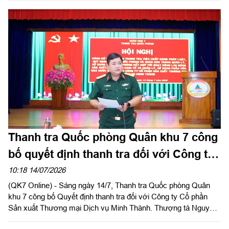
Thanh tra Quốc phòng Quân khu 7 công
bố quyết định thanh tra đối với Công ty
Minh Thành
10:18 14/07/2026
(QK7 Online) - Sáng ngày 14/7, Thanh tra Quốc phòng Quân
khu 7 công bố Quyết định thanh tra đối với Công ty Cổ phần
Sản xuất Thương mại Dịch vụ Minh Thành. Thượng tá Nguyễn
Bảo Anh, Chánh Thanh tra Quốc phòng Quân khu chủ trì hội