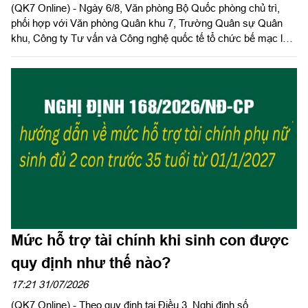
(QK7 Online) - Ngày 6/8, Văn phòng Bộ Quốc phòng chủ trì,
TCVN ISO 9001:2015
phối hợp với Văn phòng Quân khu 7, Trường Quân sự Quân
khu, Công ty Tư vấn và Công nghệ quốc tế tổ chức bế mạc lớp
đào tạo, tập huấn xây dựng và áp dụng Hệ thống quản lý chất
lượng theo Tiêu chuẩn quốc gia TCVN ISO 9001:2015 năm
2026 khu vực phía Nam.
Mức hỗ trợ tài chính khi sinh con được
quy định như thế nào?
17:21 31/07/2026
(QK7 Online) - Theo quy định tại Điều 3, Nghị định số