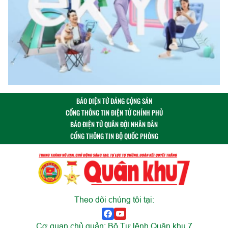
BÁO ĐIỆN TỬ ĐẢNG CỘNG SẢN
CỔNG THÔNG TIN ĐIỆN TỬ CHÍNH PHỦ
BÁO ĐIỆN TỬ QUÂN ĐỘI NHÂN DÂN
CỔNG THÔNG TIN BỘ QUỐC PHÒNG
Theo dõi chúng tôi tại:
Cơ quan chủ quản: Bộ Tư lệnh Quân khu 7