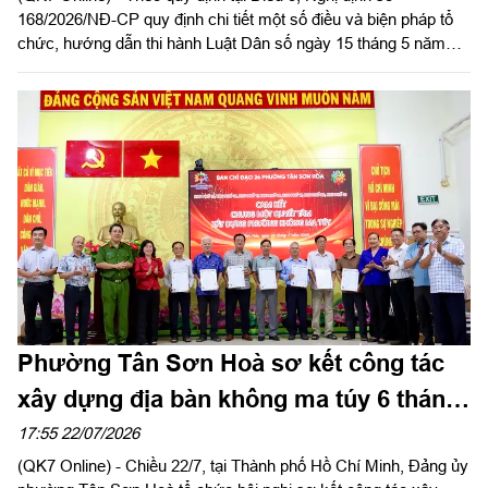
168/2026/NĐ-CP quy định chi tiết một số điều và biện pháp tổ
chức, hướng dẫn thi hành Luật Dân số ngày 15 tháng 5 năm
2026
Phường Tân Sơn Hoà sơ kết công tác
xây dựng địa bàn không ma túy 6 tháng
đầu năm 2026
17:55 22/07/2026
(QK7 Online) - Chiều 22/7, tại Thành phố Hồ Chí Minh, Đảng ủy