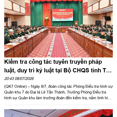
- Đặc khu Côn Đảo chủ trì hội nghị.
Kiểm tra công tác tuyên truyền pháp
luật, duy trì kỷ luật tại Bộ CHQS tỉnh Tây
Ninh
20:43 08/07/2026
(QK7 Online) – Ngày 8/7, đoàn công tác Phòng Điều tra hình sự
Quân khu 7 do Đại tá Lê Tấn Thành, Trưởng Phòng Điều tra
hình sự Quân khu làm trưởng đoàn đến kiểm tra, nắm tình hình
triển khai công tác tuyên truyền pháp luật, duy trì kỷ luật và
phòng, chống vi phạm, tội phạm tại Bộ Chỉ huy Quân sự
(CHQS) tỉnh Tây Ninh. Tiếp và làm việc với đoàn có Đại tá