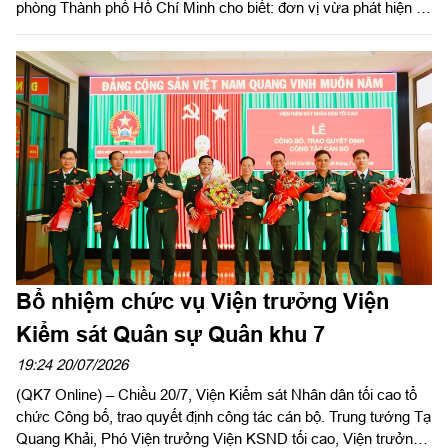
phòng Thành phố Hồ Chí Minh cho biết: đơn vị vừa phát hiện và
tiến hành bắt giữ thuyền viên Nguyễn Văn H (sinh năm 1994;
HKTT: xã Long Hải, thành phố Hồ Chí Minh đang làm việc trên
tàu cá BV 950xx TS) là người có Quyết định truy tìm người của
Cơ quan Cảnh sát điều tra Công an Thành phố Hồ Chí Minh bị
nghi thực hiện phạm tội “Cố ý gây thương tích”.
Bổ nhiệm chức vụ Viện trưởng Viện
Kiểm sát Quân sự Quân khu 7
19:24 20/07/2026
(QK7 Online) – Chiều 20/7, Viện Kiểm sát Nhân dân tối cao tổ
chức Công bố, trao quyết định công tác cán bộ. Trung tướng Tạ
Quang Khải, Phó Viện trưởng Viện KSND tối cao, Viện trưởng