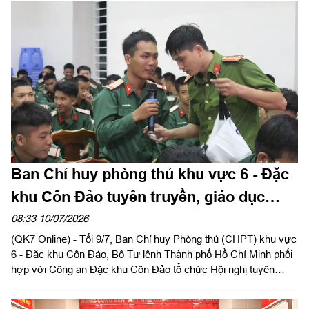
nghị.
Ban Chỉ huy phòng thủ khu vực 6 - Đặc
khu Côn Đảo tuyên truyền, giáo dục
pháp luật cho cán bộ, chiến sĩ
08:33 10/07/2026
(QK7 Online) - Tối 9/7, Ban Chỉ huy Phòng thủ (CHPT) khu vực
6 - Đặc khu Côn Đảo, Bộ Tư lệnh Thành phố Hồ Chí Minh phối
hợp với Công an Đặc khu Côn Đảo tổ chức Hội nghị tuyên
truyền, giáo dục pháp luật cho cán bộ, chiến sĩ trong đơn vị.
Trung tá Phạm Út Thương, Phó Chính ủy Ban CHPT khu vực 6