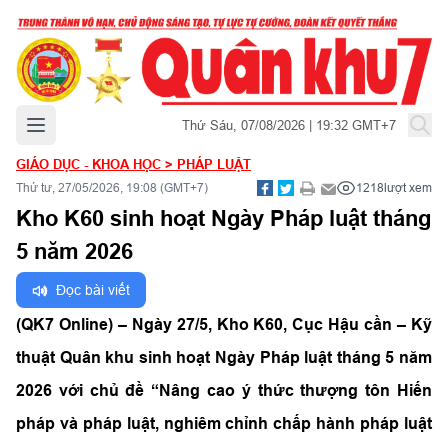
Mở menu chính
Thứ Sáu, 07/08/2026 | 19:32 GMT+7
GIÁO DỤC - KHOA HỌC
>
PHÁP LUẬT
Thứ tư, 27/05/2026, 19:08 (GMT+7)
1218
lượt xem
Kho K60 sinh hoạt Ngày Pháp luật tháng
5 năm 2026
Đọc bài viết
(QK7 Online) – Ngày 27/5, Kho K60, Cục Hậu cần – Kỹ
thuật Quân khu sinh hoạt Ngày Pháp luật tháng 5 năm
2026 với chủ đề “Nâng cao ý thức thượng tôn Hiến
pháp và pháp luật, nghiêm chỉnh chấp hành pháp luật