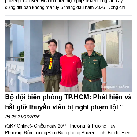
phường Tân Sơn Hoà tổ chức hội nghị sơ kết công tác xây
dựng địa bàn không ma túy 6 tháng đầu năm 2026. Đồng chí
Trương Lê Mỹ Ngọc, Bí thư Đảng ủy, Chủ tịch Hội đồng nhân
dân phường dự và phát biểu chỉ đạo.
Bộ đội biên phòng TP.HCM: Phát hiện và
bắt giữ thuyền viên bị nghi phạm tội “cố
ý gây thương tích”
05:28 21/07/2026
(QK7 Online)- Chiều ngày 20/7, Thượng tá Trương Huy
Phương, Đồn trưởng Đồn Biên phòng Phước Tỉnh, Bộ đội Biên