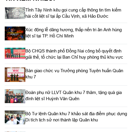
thủ trưởng Bộ Chỉ huy Sư đoàn 5; lãnh đạo xã Châu Thành, tỉnh
Tỉnh Tây Ninh kêu gọi cung cấp thông tin tìm kiếm
Tây Ninh và đông đảo cán bộ, chiến sĩ Sư đoàn 5 tham gia.
hài cốt liệt sĩ tại ấp Cầu Vịnh, xã Hảo Đước
Xúc động lễ dâng hương, thắp nến tri ân Anh hùng
liệt sĩ tại TP. Hồ Chí Minh
Bộ CHQS thành phố Đồng Nai công bố quyết định
giải thể, tổ chức lại Ban Chỉ huy phòng thủ khu vực
Bàn giao chức vụ Trưởng phòng Tuyên huấn Quân
khu 7
Đoàn phụ nữ LLVT Quân khu 7 thăm, tặng quà gia
đình liệt sĩ Huỳnh Văn Quên
Bộ Tư lệnh Quân khu 7 khảo sát địa điểm phục dựng
Di tích lịch sử nơi thành lập Quân khu