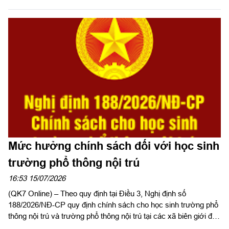
Viện KSQS Trung ương dự và phát biểu giao nhiệm vụ. Dự hội
nghị có Thiếu tướng Trần Ngọc Minh, Ủy viên Thường vụ Đảng
ủy, Phó Tư lệnh Quân khu 7 và Thiếu tướng Trần Đức Thắng,
Phó Chủ nhiệm Chính trị Quân khu.
Mức hưởng chính sách đối với học sinh
trường phổ thông nội trú
16:53 15/07/2026
(QK7 Online) – Theo quy định tại Điều 3, Nghị định số
188/2026/NĐ-CP quy định chính sách cho học sinh trường phổ
thông nội trú và trường phổ thông nội trú tại các xã biên giới đất
liền, có hiệu lực từ ngày 15/7/2026 như sau: