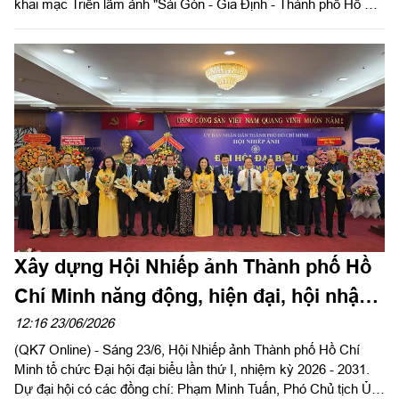
khai mạc Triển lãm ảnh "Sài Gòn - Gia Định - Thành phố Hồ Chí
Minh: Bản anh hùng ca và khát vọng trong kỷ nguyên vươn
mình", nhân kỷ niệm 50 năm Ngày Thành phố Sài Gòn - Gia
Định vinh dự mang tên Chủ tịch Hồ Chí Minh (2-7-1976 - 2-7-
2026).
Xây dựng Hội Nhiếp ảnh Thành phố Hồ
Chí Minh năng động, hiện đại, hội nhập
và phát triển
12:16 23/06/2026
(QK7 Online) - Sáng 23/6, Hội Nhiếp ảnh Thành phố Hồ Chí
Minh tổ chức Đại hội đại biểu lần thứ I, nhiệm kỳ 2026 - 2031.
Dự đại hội có các đồng chí: Phạm Minh Tuấn, Phó Chủ tịch Ủy