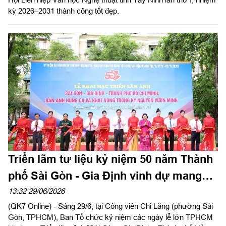
kỳ 2026–2031 thành công tốt đẹp.
Triển lãm tư liệu kỷ niệm 50 năm Thành
phố Sài Gòn - Gia Định vinh dự mang
tên Chủ tịch Hồ Chí Minh
13:32 29/06/2026
(QK7 Online) - Sáng 29/6, tại Công viên Chi Lăng (phường Sài
Gòn, TPHCM), Ban Tổ chức kỷ niệm các ngày lễ lớn TPHCM