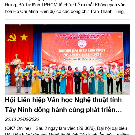
Hưng, Bộ Tư lệnh TPHCM tổ chức Lễ ra mắt Không gian văn
hóa Hồ Chí Minh. Đến dự có các đồng chí: Trần Thanh Tùng, Bí
thư Đảng ủy, Chủ tịch HĐND, Bí thư Chi bộ quân sự phường;
Dương Văn Dân, Ủy viên Ban Thường vụ, Phó Chủ tịch UBND
phường và đại diện lãnh đạo một số ban, ngành phường.
Hội Liên hiệp Văn học Nghệ thuật tỉnh
Tây Ninh đồng hành cùng phát triển
kinh tế - xã hội địa phương
20:13 30/06/2026
(QK7 Online) – Sau 2 ngày làm việc (29-30/6), Đại hội đại biểu
Hội Liên hiệp Văn học Nghệ thuật tỉnh Tây Ninh lần thứ I, nhiệm