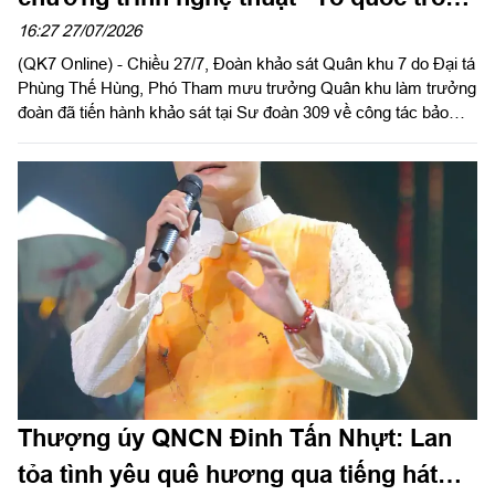
tim” năm 2026
16:27 27/07/2026
(QK7 Online) - Chiều 27/7, Đoàn khảo sát Quân khu 7 do Đại tá
Phùng Thế Hùng, Phó Tham mưu trưởng Quân khu làm trưởng
đoàn đã tiến hành khảo sát tại Sư đoàn 309 về công tác bảo
đảm nơi ăn ở, sinh hoạt và khu vực luyện tập cho các lực
lượng tham gia Chương trình nghệ thuật “Tổ quốc trong tim” do
Báo Nhân Dân tổ chức năm 2026.
Thượng úy QNCN Đinh Tấn Nhựt: Lan
tỏa tình yêu quê hương qua tiếng hát