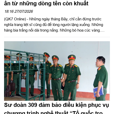
ân từ những dòng tên còn khuất
18:16 27/07/2026
(QK7 Online) - Những ngày tháng Bảy, chỉ cần đứng trước
nghĩa trang liệt sĩ cũng đủ để lòng người lặng xuống. Những
hàng bia trắng nối dài trong nắng. Những bó hoa cúc vàng.
Những nén hương nghi ngút. Và giữa bao dòng tên đã được
khắc lên đá, vẫn còn không ít tấm bia chỉ ghi vỏn vẹn: "Liệt sĩ
chưa xác định được thông tin". Đó là những khoảng lặng chưa
khép lại của chiến tranh...
Sư đoàn 309 đảm bảo điều kiện phục vụ
chương trình nghệ thuật “Tổ quốc trong