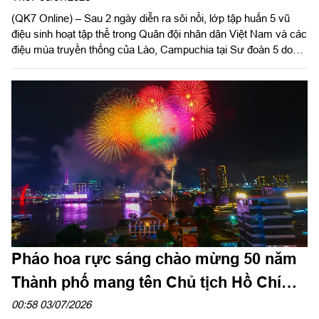
(QK7 Online) – Sau 2 ngày diễn ra sôi nổi, lớp tập huấn 5 vũ
điệu sinh hoạt tập thể trong Quân đội nhân dân Việt Nam và các
điệu múa truyền thống của Lào, Campuchia tại Sư đoàn 5 do
Quân khu 7 tổ chức đã thành công tốt đẹp, bế mạc vào sáng
ngày 6/7.
Pháo hoa rực sáng chào mừng 50 năm
Thành phố mang tên Chủ tịch Hồ Chí
Minh
00:58 03/07/2026