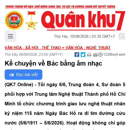
Mở menu chính
Thứ Hai, 10/08/2026 | 03:35 GMT+7
VĂN HÓA - XÃ HỘI - THỂ THAO
>
VĂN HÓA - NGHỆ THUẬT
Thứ bảy, 06/06/2026, 23:04 (GMT+7)
1228
lượt xem
Kể chuyện về Bác bằng âm nhạc
Đọc bài viết
(QK7 Online) - Tối ngày 6/6, Trung đoàn 4, Sư đoàn 5
phối hợp với Trung tâm Nghệ thuật Thành phố Hồ Chí
Minh tổ chức chương trình giao lưu nghệ thuật nhân
kỷ niệm 115 năm Ngày Bác Hồ ra đi tìm đường cứu
nước (5/6/1911 – 5/6/2026). Hoạt động không chỉ góp