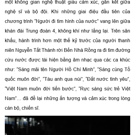
một không gian nghệ thuật giàu cảm xúc, gắn kết giữa
nghệ sĩ và bộ đội. Khi những giai điệu đầu tiên của
chương trình “Người đi tìm hình của nước” vang lên giữa
khán đài Trung đoàn 4, không khí như lắng lại. Trên sân
khấu, hành trình hơn một thế kỷ trước của người thanh
niên Nguyễn Tất Thành rời Bến Nhà Rồng ra đi tìm đường
cứu nước được tái hiện bằng âm nhạc qua các ca khúc
như: “Sáng mãi tên Người Hồ Chí Minh”, “Sáng cùng Tổ
quốc muôn đời”, “Tàu anh qua núi”, “Đất nước tình yêu”,
“Việt Nam muôn đời tiến bước”, “Rực sáng sức trẻ Việt
Nam”… đã để lại những ấn tượng và cảm xúc trong lòng
cán bộ, chiến sĩ.