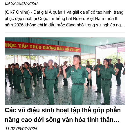
Bolero
09:22 25/07/2026
(QK7 Online) - Đạt giải Á quân 1 và giải ca sĩ có tạo hình, trang
phục đẹp nhất tại Cuộc thi Tiếng hát Bolero Việt Nam mùa II
năm 2026 không chỉ là dấu mốc đáng nhớ trong sự nghiệp nghệ
thuật của Thượng úy QNCN Đinh Tấn Nhựt, diễn viên ca Đoàn
Văn công Quân khu 7, mà còn là niềm tự hào của những người
làm công tác văn hóa, văn nghệ trong LLVT Quân khu.
Các vũ điệu sinh hoạt tập thể góp phần
nâng cao đời sống văn hóa tinh thần
của bộ đội
11:07 06/07/2026