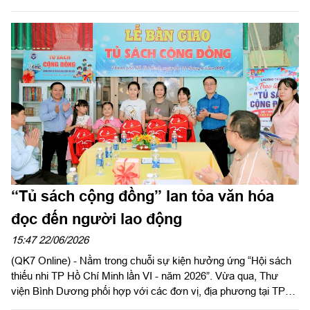
ban Mặt trận Tổ quốc Việt Nam Thành phố Hồ Chí Minh; Đinh
Thị Thanh Thủy, Phó Trưởng ban Tuyên giáo và Dân vận Thành
ủy Thành phố Hồ Chí Minh cùng đông đảo hội viên Hội Nhiếp
ảnh thành phố.
“Tủ sách cộng đồng” lan tỏa văn hóa
đọc đến người lao động
15:47 22/06/2026
(QK7 Online) - Nằm trong chuỗi sự kiện hưởng ứng “Hội sách
thiếu nhi TP Hồ Chí Minh lần VI - năm 2026”. Vừa qua, Thư
viện Bình Dương phối hợp với các đơn vị, địa phương tại TP
Hồ Chí Minh tổ chức trao tặng “Tủ sách cộng đồng”.