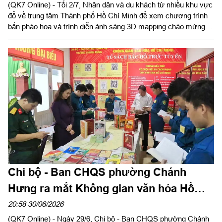
(QK7 Online) - Tối 2/7, Nhân dân và du khách từ nhiều khu vực
đổ về trung tâm Thành phố Hồ Chí Minh để xem chương trình
bắn pháo hoa và trình diễn ánh sáng 3D mapping chào mừng
kỷ niệm 50 năm Ngày thành phố Sài Gòn-Gia Định chính thức
vinh dự mang tên Chủ tịch Hồ Chí Minh (2/7/1976-2/7/2026).
Chi bộ - Ban CHQS phường Chánh
Hưng ra mắt Không gian văn hóa Hồ
Chí Minh
20:58 30/06/2026
(QK7 Online) - Ngày 29/6, Chi bộ - Ban CHQS phường Chánh