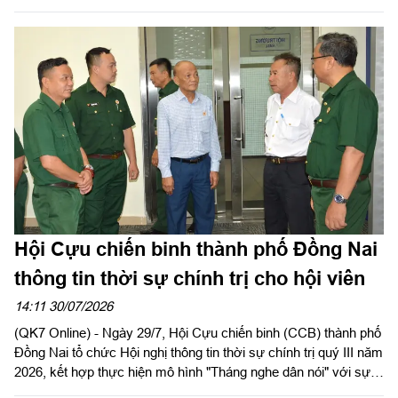
tịch Hội CCB Việt Nam, Phó Chủ tịch Ủy ban MTTQ Việt Nam
TPHCM, Chủ tịch Hội CCB TP.HCM chủ trì hội nghị.
Hội Cựu chiến binh thành phố Đồng Nai
thông tin thời sự chính trị cho hội viên
14:11 30/07/2026
(QK7 Online) - Ngày 29/7, Hội Cựu chiến binh (CCB) thành phố
Đồng Nai tổ chức Hội nghị thông tin thời sự chính trị quý III năm
2026, kết hợp thực hiện mô hình "Tháng nghe dân nói" với sự
tham gia của gần 100 cán bộ hội, hội viên các phường, xã trên