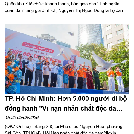
Quân khu 7 tổ chức khánh thành, bàn giao nhà “Tình nghĩa
quân dân” tặng gia đình chị Nguyễn Thị Ngọc Dung là hộ dân có
hoàn cảnh khó khăn về nhà ở hiện đang cư trú tại Đặc khu Côn
Đảo, Thành phố Hồ Chí Minh. Đại tá Phạm Ngọc Sơn, Chính
ủy Cục Hậu cần - Kỹ thuật Quân khu đến dự và phát biểu chúc
mừng.
TP. Hồ Chí Minh: Hơn 5.000 người đi bộ
đồng hành "Vì nạn nhân chất độc da
cam"
16:20 02/08/2026
(QK7 Online) - Sáng 2-8, tại Phố đi bộ Nguyễn Huệ (phường
Sài Gòn, TPHCM), Hội Nạn nhân chất độc da cam/dioxin