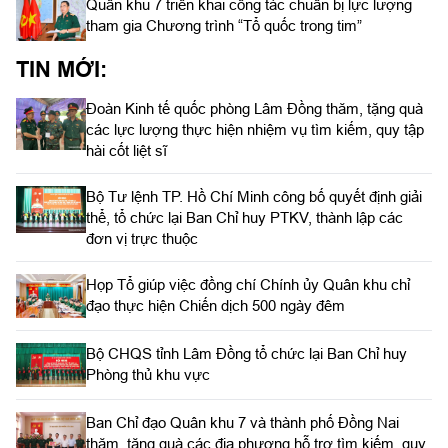
Quân khu 7 triển khai công tác chuẩn bị lực lượng
tham gia Chương trình “Tổ quốc trong tim”
TIN MỚI:
Đoàn Kinh tế quốc phòng Lâm Đồng thăm, tặng quà
các lực lượng thực hiện nhiệm vụ tìm kiếm, quy tập
hài cốt liệt sĩ
Bộ Tư lệnh TP. Hồ Chí Minh công bố quyết định giải
thể, tổ chức lại Ban Chỉ huy PTKV, thành lập các
đơn vị trực thuộc
Họp Tổ giúp việc đồng chí Chính ủy Quân khu chỉ
đạo thực hiện Chiến dịch 500 ngày đêm
Bộ CHQS tỉnh Lâm Đồng tổ chức lại Ban Chỉ huy
Phòng thủ khu vực
Ban Chỉ đạo Quân khu 7 và thành phố Đồng Nai
thăm, tặng quà các địa phương hỗ trợ tìm kiếm, quy