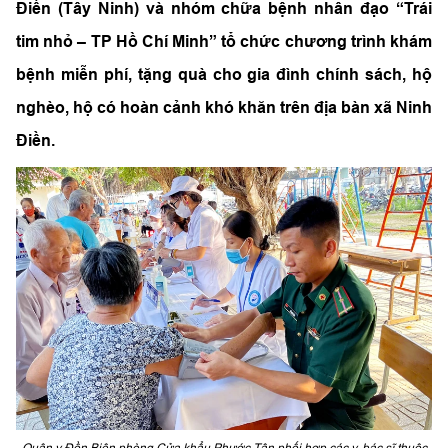
Điền (Tây Ninh) và nhóm chữa bệnh nhân đạo “Trái
tim nhỏ – TP Hồ Chí Minh” tổ chức chương trình khám
bệnh miễn phí, tặng quà cho gia đình chính sách, hộ
nghèo, hộ có hoàn cảnh khó khăn trên địa bàn xã Ninh
Điền.
Quân y Đồn Biên phòng Cửa khẩu Phước Tân phối hợp các y, bác sĩ thuộc