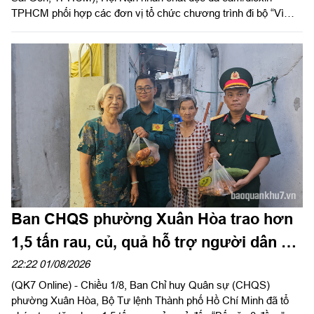
TPHCM phối hợp các đơn vị tổ chức chương trình đi bộ “Vì
nạn nhân chất độc da cam/dioxin” năm 2026, nhân kỷ niệm 65
năm Ngày Thảm họa da cam ở Việt Nam (10-8-1961 - 10-8-
2026).
Ban CHQS phường Xuân Hòa trao hơn
1,5 tấn rau, củ, quả hỗ trợ người dân có
hoàn cảnh khó khăn
22:22 01/08/2026
(QK7 Online) - Chiều 1/8, Ban Chỉ huy Quân sự (CHQS)
phường Xuân Hòa, Bộ Tư lệnh Thành phố Hồ Chí Minh đã tổ