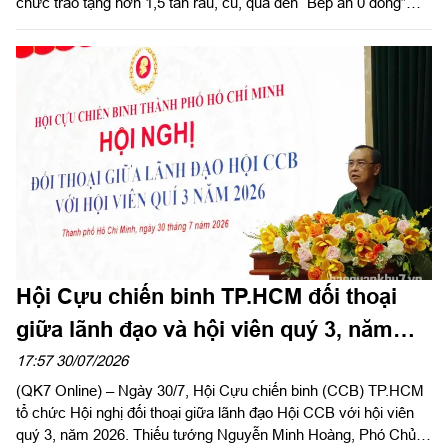
chức trao tặng hơn 1,5 tấn rau, củ, quả đến “Bếp ăn 0 đồng”
cùng các hộ dân có hoàn cảnh khó khăn trên địa bàn phường
Thạnh Mỹ Tây và Tăng Nhơn Phú (Thành phố Hồ Chí Minh).
Hội Cựu chiến binh TP.HCM đối thoại
giữa lãnh đạo và hội viên quý 3, năm
2026
17:57 30/07/2026
(QK7 Online) – Ngày 30/7, Hội Cựu chiến binh (CCB) TP.HCM
tổ chức Hội nghị đối thoại giữa lãnh đạo Hội CCB với hội viên
quý 3, năm 2026. Thiếu tướng Nguyễn Minh Hoàng, Phó Chủ