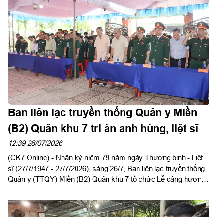
Ban liên lạc truyền thống Quân y Miền
(B2) Quân khu 7 tri ân anh hùng, liệt sĩ
12:39 26/07/2026
(QK7 Online) - Nhân kỷ niệm 79 năm ngày Thương binh - Liệt
sĩ (27/7/1947 - 27/7/2026), sáng 26/7, Ban liên lạc truyền thống
Quân y (TTQY) Miền (B2) Quân khu 7 tổ chức Lễ dâng hương
tưởng niệm Chủ tịch Hồ Chí Minh và các Anh hùng liệt sĩ tại Di
tích lịch sử Quốc gia địa điểm Căn cứ Cục Hậu cần Quân giải
phóng miền Nam Việt Nam (1973 - 1975), xã Lộc Quang, thành