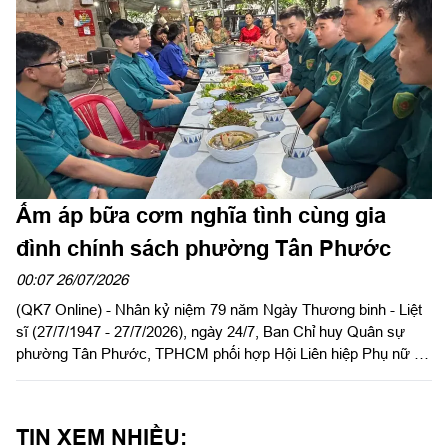
phố Đồng Nai.
Ấm áp bữa cơm nghĩa tình cùng gia
đình chính sách phường Tân Phước
00:07 26/07/2026
(QK7 Online) - Nhân kỷ niệm 79 năm Ngày Thương binh - Liệt
sĩ (27/7/1947 - 27/7/2026), ngày 24/7, Ban Chỉ huy Quân sự
phường Tân Phước, TPHCM phối hợp Hội Liên hiệp Phụ nữ và
Đoàn Thanh niên phường tổ chức chuỗi hoạt động ý nghĩa tri ân
gia đình chính sách trên địa bàn.
TIN XEM NHIỀU: