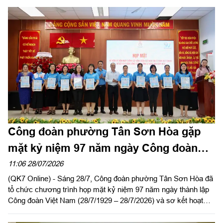
địa bàn.
Công đoàn phường Tân Sơn Hòa gặp
mặt kỷ niệm 97 năm ngày Công đoàn
Việt Nam
11:06 28/07/2026
(QK7 Online) - Sáng 28/7, Công đoàn phường Tân Sơn Hòa đã
tổ chức chương trình họp mặt kỷ niệm 97 năm ngày thành lập
Công đoàn Việt Nam (28/7/1929 – 28/7/2026) và sơ kết hoạt
động Công đoàn phường 6 tháng đầu năm 2026.