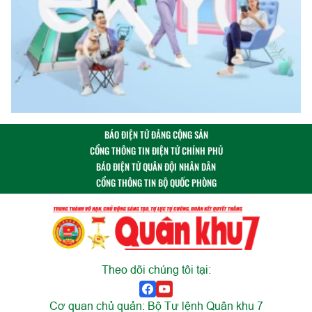
BÁO ĐIỆN TỬ ĐẢNG CỘNG SẢN
CỔNG THÔNG TIN ĐIỆN TỬ CHÍNH PHỦ
BÁO ĐIỆN TỬ QUÂN ĐỘI NHÂN DÂN
CỔNG THÔNG TIN BỘ QUỐC PHÒNG
Theo dõi chúng tôi tại:
Cơ quan chủ quản: Bộ Tư lệnh Quân khu 7