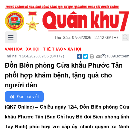
Mở menu chính
Thứ Sáu, 07/08/2026 | 22:12 GMT+7
VĂN HÓA - XÃ HỘI - THỂ THAO
>
XÃ HỘI
Thứ hai, 13/04/2026, 09:05 (GMT+7)
1009
lượt xem
Đồn Biên phòng Cửa khẩu Phước Tân
phối hợp khám bệnh, tặng quà cho
người dân
Đọc bài viết
(QK7 Online) – Chiều ngày 12/4, Đồn Biên phòng Cửa
khẩu Phước Tân (Ban Chỉ huy Bộ đội Biên phòng tỉnh
Tây Ninh) phối hợp với cấp ủy, chính quyền xã Ninh