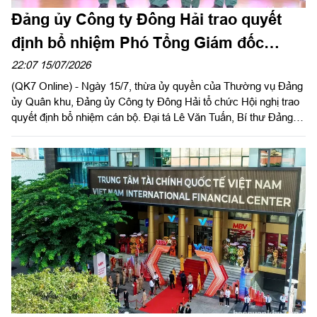
Đảng ủy Công ty Đông Hải trao quyết
định bổ nhiệm Phó Tổng Giám đốc
Công ty
22:07 15/07/2026
(QK7 Online) - Ngày 15/7, thừa ủy quyền của Thường vụ Đảng
ủy Quân khu, Đảng ủy Công ty Đông Hải tổ chức Hội nghị trao
quyết định bổ nhiệm cán bộ. Đại tá Lê Văn Tuấn, Bí thư Đảng
ủy, Chủ tịch Công ty chủ trì hội nghị.