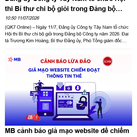
thi Bí thư chi bộ giỏi trong Đảng bộ
Công ty năm 2026
10:50 11/07/2026
(QK7 Online) – Ngày 11/7, Đảng ủy Công ty Tây Nam tổ chức
Hội thi Bí thư chi bộ giỏi trong Đảng bộ Công ty năm 2026. Đại
tá Trương Kim Hoàng, Bí thư Đảng ủy, Phó Tổng giám đốc
Công ty dự và phát biểu chỉ đạo hội thi.
MB cảnh báo giả mạo website để chiếm