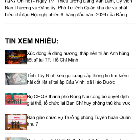
(QK7 Online) - Ngày 1/7, Thiếu tướng Đặng Văn Lẫm, Ủy viên
Ban Thường vụ Đảng ủy, Phó Tư lệnh Quân khu dự và phát
biểu chỉ đạo Hội nghị phiên 6 tháng đầu năm 2026 của Đảng ủy
Đoàn Kinh tế quốc phòng Lâm Đồng. Thượng tá Nguyễn Trọng
Thúy, Bí thư Đảng ủy, Chính trị viên Đoàn Kinh tế quốc phòng
Lâm Đồng chủ trì hội nghị.
TIN XEM NHIỀU:
Xúc động lễ dâng hương, thắp nến tri ân Anh hùng
liệt sĩ tại TP. Hồ Chí Minh
Tỉnh Tây Ninh kêu gọi cung cấp thông tin tìm kiếm
hài cốt liệt sĩ tại ấp Cầu Vịnh, xã Hảo Đước
Bộ CHQS thành phố Đồng Nai công bố quyết định
giải thể, tổ chức lại Ban Chỉ huy phòng thủ khu vực
Bàn giao chức vụ Trưởng phòng Tuyên huấn Quân
khu 7