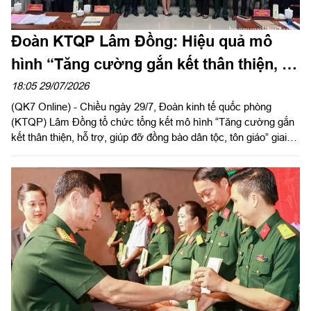
Đoàn KTQP Lâm Đồng: Hiệu quả mô
hình “Tăng cường gắn kết thân thiện, hỗ
trợ, giúp đỡ đồng bào dân tộc, tôn giáo”
18:05 29/07/2026
(QK7 Online) - Chiều ngày 29/7, Đoàn kinh tế quốc phòng
(KTQP) Lâm Đồng tổ chức tổng kết mô hình “Tăng cường gắn
kết thân thiện, hỗ trợ, giúp đỡ đồng bào dân tộc, tôn giáo” giai
đoạn 2019 - 2025. Đại tá Nguyễn Như Trúc, Phó Chủ nhiệm
Chính trị Quân khu dự chỉ đạo hội nghị.