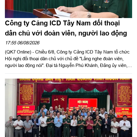
Công ty Cảng ICD Tây Nam đối thoại
dân chủ với đoàn viên, người lao động
17:55 06/08/2026
(QK7 Online) - Chiều 6/8, Công ty Cảng ICD Tây Nam tổ chức
Hội nghị đối thoại dân chủ với chủ đề "Lắng nghe đoàn viên,
người lao động nói". Đại tá Nguyễn Phú Khánh, Đảng ủy viên,
Phó Tổng giám đốc Công ty Tây Nam dự và phát biểu chỉ đạo.
Thượng tá Nguyễn Ngọc Khánh, Giám đốc Công ty Cảng ICD
Tây Nam chủ trì hội nghị. Dự hội nghị có Đại tá Phạm Thị Thu
Hương, Trưởng phòng Công tác quần chúng, Cục Chính trị
Quân khu 7; Đại tá Trần Thị Mỹ Châu, Phó Tổng giám đốc
Công ty Tây Nam cùng đông đảo cán bộ, đoàn viên, người lao
động Công ty Cảng ICD Tây Nam.