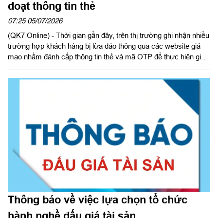
đoạt thông tin thẻ
07:25 05/07/2026
(QK7 Online) - Thời gian gần đây, trên thị trường ghi nhận nhiều
trường hợp khách hàng bị lừa đảo thông qua các website giả
mạo nhằm đánh cắp thông tin thẻ và mã OTP để thực hiện giao
dịch gian lận. Các đối tượng lừa đảo thường tạo lập website có
giao diện tương tự website của doanh nghiệp, thương hiệu uy
tín hoặc cơ quan nhà nước để tạo lòng tin với khách hàng.
Thông báo về việc lựa chọn tổ chức
hành nghề đấu giá tài sản