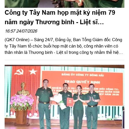
Công ty Tây Nam họp mặt kỷ niệm 79
năm ngày Thương binh - Liệt sĩ
(27/7/1947 – 27/7/2026)
16:57 24/07/2026
(QK7 Online) – Sáng 24/7, Đảng ủy, Ban Tổng Giám đốc Công
ty Tây Nam tổ chức buổi họp mặt cán bộ, công nhân viên có
thân nhân là Thương binh - Liệt sĩ trong công ty nhằm thể hiện
sự tri ân, ghi nhớ công lao to lớn của các anh hùng liệt sĩ và
thương binh, bệnh binh nhân kỷ niệm 79 năm ngày Thương
binh - Liệt sĩ (27/7/1947 – 27/7/2026).