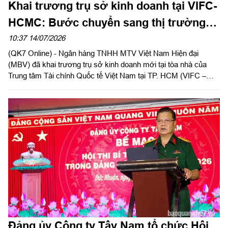
Khai trương trụ sở kinh doanh tại VIFC-
HCMC: Bước chuyển sang thị trường
phía Nam của Ngân hàng MBV
10:37 14/07/2026
(QK7 Online) - Ngân hàng TNHH MTV Việt Nam Hiện đại
(MBV) đã khai trương trụ sở kinh doanh mới tại tòa nhà của
Trung tâm Tài chính Quốc tế Việt Nam tại TP. HCM (VIFC –
HCMC) số 8 Nguyễn Huệ, phường Sài Gòn. Sự kiện là lời chào
chính thức từ MBV khi hiện diện tại đại lộ Nguyễn Huệ, mở đầu
cho bước đồng hành cùng hạ tầng tài chính mới của Thành
phố. Đây cũng là công trình ý nghĩa chào mừng kỷ niệm 50
năm Thành phố vinh dự mang tên Chủ tịch Hồ Chí Minh và
hướng tới cột mốc 30 năm Ngân hàng Thương mại cổ phần
Quân đội (MB) có mặt tại khu vực phía Nam.
Đảng ủy Công ty Tây Nam tổ chức Hội