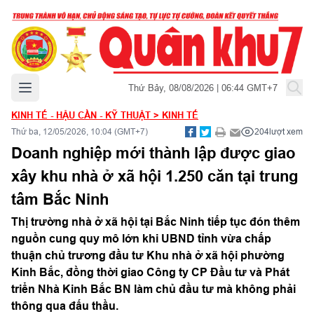
Mở menu chính
Thứ Bảy, 08/08/2026 | 06:44 GMT+7
KINH TẾ - HẬU CẦN - KỸ THUẬT
>
KINH TẾ
Thứ ba, 12/05/2026, 10:04 (GMT+7)
204
lượt xem
Doanh nghiệp mới thành lập được giao
xây khu nhà ở xã hội 1.250 căn tại trung
tâm Bắc Ninh
Thị trường nhà ở xã hội tại Bắc Ninh tiếp tục đón thêm
nguồn cung quy mô lớn khi UBND tỉnh vừa chấp
thuận chủ trương đầu tư Khu nhà ở xã hội phường
Kinh Bắc, đồng thời giao Công ty CP Đầu tư và Phát
triển Nhà Kinh Bắc BN làm chủ đầu tư mà không phải
thông qua đấu thầu.