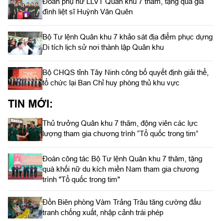
Đoàn phụ nữ LLVT Quân khu 7 thăm, tặng quà gia
đình liệt sĩ Huỳnh Văn Quên
Bộ Tư lệnh Quân khu 7 khảo sát địa điểm phục dựng
Di tích lịch sử nơi thành lập Quân khu
Bộ CHQS tỉnh Tây Ninh công bố quyết định giải thể,
tổ chức lại Ban Chỉ huy phòng thủ khu vực
TIN MỚI:
Thủ trưởng Quân khu 7 thăm, động viên các lực
lượng tham gia chương trình “Tổ quốc trong tim”
Đoàn công tác Bộ Tư lệnh Quân khu 7 thăm, tặng
quà khối nữ du kích miền Nam tham gia chương
trình "Tổ quốc trong tim"
Đồn Biên phòng Vàm Trảng Trâu tăng cường đấu
tranh chống xuất, nhập cảnh trái phép