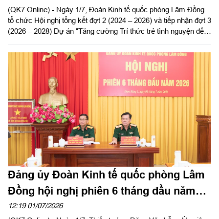
(QK7 Online) - Ngày 1/7, Đoàn Kinh tế quốc phòng Lâm Đồng
tổ chức Hội nghị tổng kết đợt 2 (2024 – 2026) và tiếp nhận đợt 3
(2026 – 2028) Dự án “Tăng cường Trí thức trẻ tình nguyện đến
công tác tại khu kinh tế quốc phòng Bắc Lâm Đồng giai đoạn
2021 - 2030”.
Đảng ủy Đoàn Kinh tế quốc phòng Lâm
Đồng hội nghị phiên 6 tháng đầu năm
2026
12:19 01/07/2026