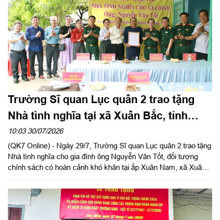
Trường Sĩ quan Lục quân 2 trao tặng
Nhà tình nghĩa tại xã Xuân Bắc, tỉnh
Đồng Nai
10:03 30/07/2026
(QK7 Online) - Ngày 29/7, Trường Sĩ quan Lục quân 2 trao tặng
Nhà tình nghĩa cho gia đình ông Nguyễn Văn Tốt, đối tượng
chính sách có hoàn cảnh khó khăn tại ấp Xuân Nam, xã Xuân
Bắc, tỉnh Đồng Nai. Đây là hoạt động thiết thực trong phong trào
“Đền ơn đáp nghĩa”, tri ân người có công với cách mạng nhân
kỷ niệm 79 năm Ngày Thương binh - Liệt sĩ (27/7/1947 -
27/7/2026), hướng tới kỷ niệm 65 năm Ngày truyền thống