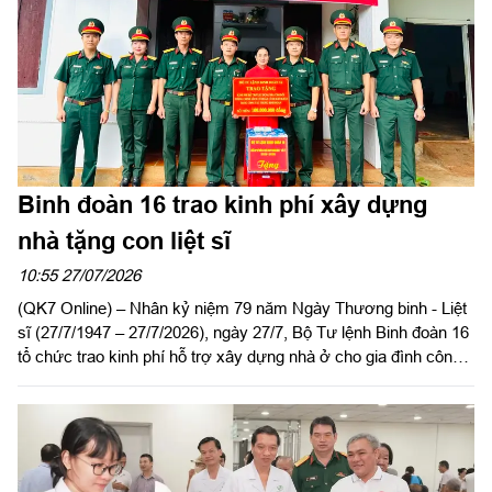
Trường Sĩ quan Lục quân 2 (27/8/1961 - 27/8/2026).
Binh đoàn 16 trao kinh phí xây dựng
nhà tặng con liệt sĩ
10:55 27/07/2026
(QK7 Online) – Nhân kỷ niệm 79 năm Ngày Thương binh - Liệt
sĩ (27/7/1947 – 27/7/2026), ngày 27/7, Bộ Tư lệnh Binh đoàn 16
tổ chức trao kinh phí hỗ trợ xây dựng nhà ở cho gia đình công
nhân viên Vũ Thị Ất, Đoàn Kinh tế - Quốc phòng 726, là con liệt
sĩ có hoàn cảnh khó khăn về nhà ở. Dự buổi lễ có Đại tá Lại
Văn Tuấn, Chủ nhiệm Chính trị Binh đoàn 16; đại diện các cơ
quan, đơn vị của Binh đoàn và lãnh đạo, chỉ huy Đoàn Kinh tế -
Quốc phòng 726.