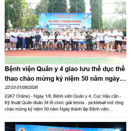
Đức và Quảng Trực, tỉnh Lâm Đồng.
Bệnh viện Quân y 4 giao lưu thể dục thể
thao chào mừng kỷ niệm 50 năm ngày
thành lập
22:03 01/08/2026
(QK7 Online) - Ngày 1/8, Bệnh viện Quân y 4, Cục Hậu cần -
Kỹ thuật Quân đoàn 34 tổ chức giải tennis - pickleball mở rộng
chào mừng kỷ niệm 50 năm Ngày thành lập Bệnh viện
(21/8/1976 - 21/8/2026). Thiếu tướng Trần Công Đức, Phó tư
lệnh, Tham mưu trưởng Quân đoàn 34 dự và giao lưu tại giải.