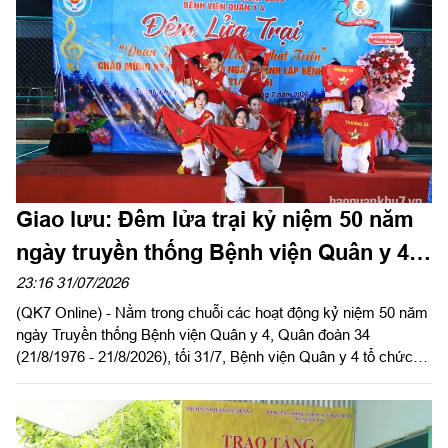
Giao lưu: Đêm lửa trại kỷ niệm 50 năm
ngày truyền thống Bệnh viện Quân y 4,
Quân đoàn 34
23:16 31/07/2026
(QK7 Online) - Nằm trong chuỗi các hoạt động kỷ niệm 50 năm
ngày Truyền thống Bệnh viện Quân y 4, Quân đoàn 34
(21/8/1976 - 21/8/2026), tối 31/7, Bệnh viện Quân y 4 tổ chức
đêm giao lưu văn nghệ và đêm lửa trại với chủ đề “Đoàn kết -
Cống hiến - Phát triển”.