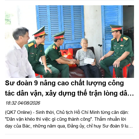
thuộc Sư đoàn 9. Đây là hoạt động nhằm đánh giá chất lượng
thực hiện nhiệm vụ, đồng thời chuẩn bị cho đợt kiểm tra toàn
diện của Cục Quân y năm 2026.
Sư đoàn 9 nâng cao chất lượng công
tác dân vận, xây dựng thế trận lòng dân
vững chắc
18:32 04/08/2026
(QK7 Online) - Sinh thời, Chủ tịch Hồ Chí Minh từng căn dặn:
"Dân vận khéo thì việc gì cũng thành công". Thấm nhuần lời
dạy của Bác, những năm qua, Đảng ủy, chỉ huy Sư đoàn 9 luôn
xác định công tác dân vận là một trong những nhiệm vụ chính