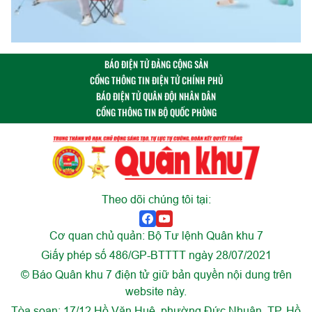
BÁO ĐIỆN TỬ ĐẢNG CỘNG SẢN
CỔNG THÔNG TIN ĐIỆN TỬ CHÍNH PHỦ
BÁO ĐIỆN TỬ QUÂN ĐỘI NHÂN DÂN
CỔNG THÔNG TIN BỘ QUỐC PHÒNG
Theo dõi chúng tôi tại:
Cơ quan chủ quản: Bộ Tư lệnh Quân khu 7
Giấy phép số 486/GP-BTTTT ngày 28/07/2021
© Báo Quân khu 7 điện tử giữ bản quyền nội dung trên
website này.
Tòa soạn: 17/12 Hồ Văn Huê, phường Đức Nhuận, TP. Hồ