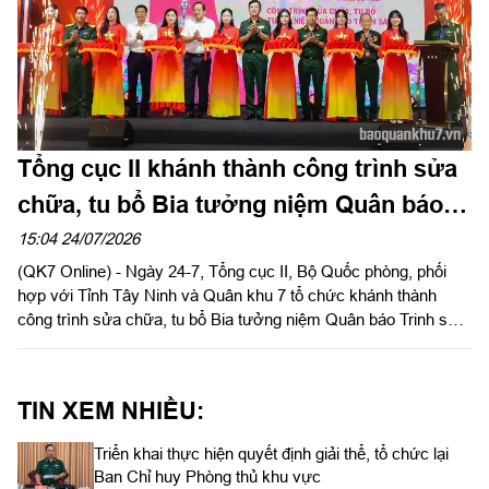
Tổng cục II khánh thành công trình sửa
chữa, tu bổ Bia tưởng niệm Quân báo
Trinh sát tại Tây Ninh
15:04 24/07/2026
(QK7 Online) - Ngày 24-7, Tổng cục II, Bộ Quốc phòng, phối
hợp với Tỉnh Tây Ninh và Quân khu 7 tổ chức khánh thành
công trình sửa chữa, tu bổ Bia tưởng niệm Quân báo Trinh sát
tại Khu di tích chùa Hang thuộc Khu du lịch Quốc gia núi Bà
Đen.
TIN XEM NHIỀU:
Triển khai thực hiện quyết định giải thể, tổ chức lại
Ban Chỉ huy Phòng thủ khu vực