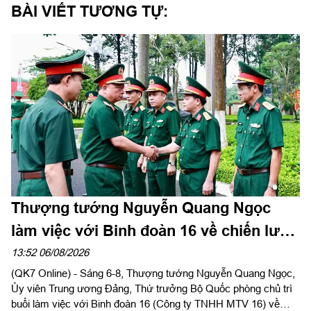
BÀI VIẾT TƯƠNG TỰ:
Thượng tướng Nguyễn Quang Ngọc
làm việc với Binh đoàn 16 về chiến lược
phát triển giai đoạn 2026-2030
13:52 06/08/2026
(QK7 Online) - Sáng 6-8, Thượng tướng Nguyễn Quang Ngọc,
Ủy viên Trung ương Đảng, Thứ trưởng Bộ Quốc phòng chủ trì
buổi làm việc với Binh đoàn 16 (Công ty TNHH MTV 16) về