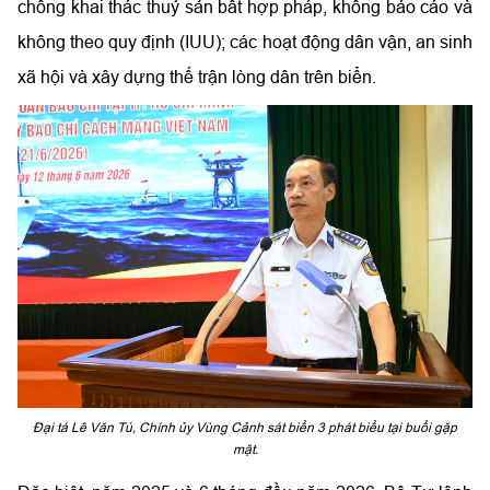
chống khai thác thuỷ sản bất hợp pháp, không báo cáo và
không theo quy định (IUU); các hoạt động dân vận, an sinh
xã hội và xây dựng thế trận lòng dân trên biển.
Đại tá Lê Văn Tú, Chính ủy Vùng Cảnh sát biển 3 phát biểu tại buổi gặp
mặt.