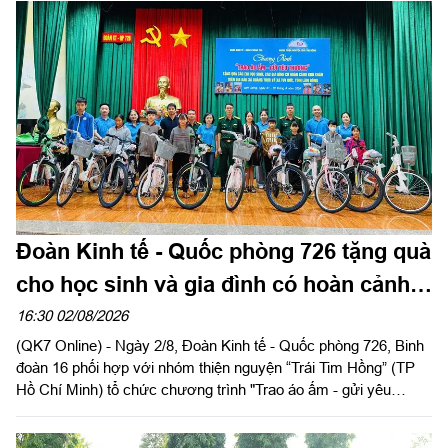
trị quan trọng, góp phần tăng cường mối quan hệ đoàn kết quân
- dân, xây dựng "thế trận lòng dân" vững chắc, tạo nền tảng để
đơn vị hoàn thành thắng lợi nhiệm vụ huấn luyện, sẵn sàng
chiến đấu và xây dựng địa bàn an toàn.
Đoàn Kinh tế - Quốc phòng 726 tặng quà
cho học sinh và gia đình có hoàn cảnh
khó khăn
16:30 02/08/2026
(QK7 Online) - Ngày 2/8, Đoàn Kinh tế - Quốc phòng 726, Binh
đoàn 16 phối hợp với nhóm thiện nguyện “Trái Tim Hồng” (TP
Hồ Chí Minh) tổ chức chương trình "Trao áo ấm - gửi yêu
thương", trao tặng nhiều phần quà thiết thực cho học sinh và
các gia đình có hoàn cảnh khó khăn trên địa bàn hai xã Tuy