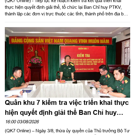
(QK7 Online) - Tiếp tục kế hoạch kiểm tra kết quả triển khai
thực hiện quyết định giải thể, tổ chức lại Ban Chỉ huy PTKV,
thành lập các đơn vị trực thuộc các tỉnh, thành phố trên địa bàn
Quân khu, chiều 3/8, thừa ủy quyền Thủ trưởng Bộ Tư lệnh
Quân khu, Đại tá Trần Hữu Nhân, Phó Tham mưu trưởng Quân
khu và đoàn công tác tiến hành kiểm tra Bộ Tư lệnh Thành phố
Hồ Chí Minh. Thiếu tướng Phan Quốc Việt, Phó Tư lệnh, Tham
mưu trưởng Bộ Tư lệnh Thành phố và cơ quan Bộ Tư lệnh
Thành phố làm việc với đoàn.
Quân khu 7 kiểm tra việc triển khai thực
hiện quyết định giải thể Ban Chỉ huy
PTKV tại TP Đồng Nai và tỉnh Lâm Đồng
16:00 03/08/2026
(QK7 Online) – Ngày 3/8, thừa ủy quyền của Thủ trưởng Bộ Tư