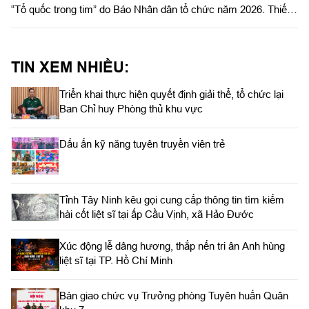
“Tổ quốc trong tim” do Báo Nhân dân tổ chức năm 2026. Thiếu
tướng Lê Xuân Bình, Phó Tư lệnh, Tham mưu trưởng Quân
khu chủ trì.
TIN XEM NHIỀU:
Triển khai thực hiện quyết định giải thể, tổ chức lại
Ban Chỉ huy Phòng thủ khu vực
Dấu ấn kỹ năng tuyên truyền viên trẻ
Tỉnh Tây Ninh kêu gọi cung cấp thông tin tìm kiếm
hài cốt liệt sĩ tại ấp Cầu Vịnh, xã Hảo Đước
Xúc động lễ dâng hương, thắp nến tri ân Anh hùng
liệt sĩ tại TP. Hồ Chí Minh
Bàn giao chức vụ Trưởng phòng Tuyên huấn Quân