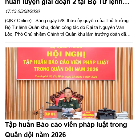
huấn luyện giai đoạn 2 tại Bộ Tư lệnh
Thành phố Hồ Chí Minh
17:13 05/08/2026
(QK7 Online) - Sáng ngày 5/8, thừa ủy quyền của Thủ trưởng
Bộ Tư lệnh Quân khu, đoàn công tác do Đại tá Nguyễn Văn
Lộc, Phó Chủ nhiệm Chính trị Quân khu làm trưởng đoàn đã
kiểm tra công tác chuẩn bị và tổ chức huấn luyện giai đoạn 2
năm 2026 tại Trung đoàn Minh Đạm và Ban Chỉ huy Quân sự
(CHQS) phường Tam Long (Bộ Tư lệnh TP Hồ Chí Minh).
Tập huấn Báo cáo viên pháp luật trong
Quân đội năm 2026