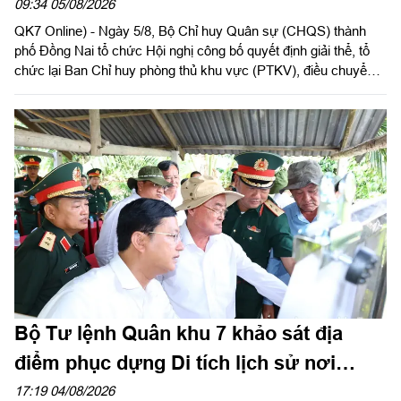
huy phòng thủ khu vực
09:34 05/08/2026
QK7 Online) - Ngày 5/8, Bộ Chỉ huy Quân sự (CHQS) thành
phố Đồng Nai tổ chức Hội nghị công bố quyết định giải thể, tổ
chức lại Ban Chỉ huy phòng thủ khu vực (PTKV), điều chuyển,
thành lập các đơn vị trực thuộc Bộ CHQS thành phố. Thiếu
tướng Đặng Văn Lẫm, Ủy viên Thường vụ Đảng ủy, Phó Tư
lệnh Quân khu dự và chỉ đạo Hội nghị. Dự Hội nghị có đồng chí
Võ Tấn Đức, Phó Bí thư Thành ủy thành phố Đồng Nai; thủ
trưởng các cơ quan Quân khu; lãnh đạo Bộ CHQS thành phố
Đồng Nai.
Bộ Tư lệnh Quân khu 7 khảo sát địa
điểm phục dựng Di tích lịch sử nơi
thành lập Quân khu
17:19 04/08/2026