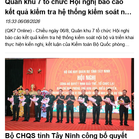
Quân khu 7 tổ chức Hội nghị báo cáo
kết quả kiểm tra hệ thống kiểm soát nội
bộ
15:33 06/08/2026
(QK7 Online) - Chiều ngày 06/8, Quân khu 7 tổ chức Hội nghị
báo cáo kết quả kiểm tra hệ thống kiểm soát nội bộ và triển khai
thực hiện kiến nghị, kết luận của Kiểm toán Bộ Quốc phòng
năm 2026 trong LLVT Quân khu. Trung tướng Lê Xuân Thế, Ủy
viên Ban Chấp hành Trung ương Đảng, Ủy viên Quân ủy Trung
ương, Phó Bí thư Đảng ủy, Tư lệnh Quân khu chủ trì hội nghị.
Bộ CHQS tỉnh Tây Ninh công bố quyết