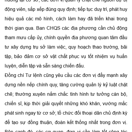
động viên, sắp xếp đúng quy định; tiếp tục duy trì, phát huy
hiệu quả các mô hình, cách làm hay đã triển khai trong
thời gian qua. Ban CHQS các địa phương cần chủ động
tham mưu cấp ủy, chính quyền địa phương quan tâm đầu
tư xây dựng trụ sở làm việc, quy hoạch thao trường, bãi
tập, bảo đảm cơ sở vật chất phục vụ tốt nhiệm vụ huấn
luyện, diễn tập và sẵn sàng chiến đấu.
Đồng chí Tư lệnh cũng yêu cầu các đơn vị đẩy mạnh xây
dựng nền nếp chính quy, tăng cường quản lý kỷ luật chặt
chẽ; thường xuyên nắm chắc tình hình tư tưởng cán bộ,
chiến sĩ, kịp thời giải quyết những khó khăn, vướng mắc
phát sinh ngay từ cơ sở; tổ chức đối thoại dân chủ định kỳ
để tạo sự đồng thuận, đoàn kết thống nhất trong đơn vị.
Bên cạnh đó, các cơ quan, đơn vị cần làm tốt công tác