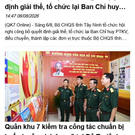
định giải thể, tổ chức lại Ban Chỉ huy
phòng thủ khu vực
14:47 06/08/2026
(QK7 Online) - Sáng 6/8, Bộ CHQS tỉnh Tây Ninh tổ chức hội
nghị công bố quyết định giải thể, tổ chức lại Ban Chỉ huy PTKV,
điều chuyển, thành lập các đơn vị trực thuộc Bộ CHQS tỉnh.
Thừa ủy quyền của Bộ Tư lệnh Quân khu 7, Thiếu tướng Lê
Ngọc Hải, Phó Tham mưu trưởng Quân khu dự và phát biểu
chỉ đạo.
Quân khu 7 kiểm tra công tác chuẩn bị