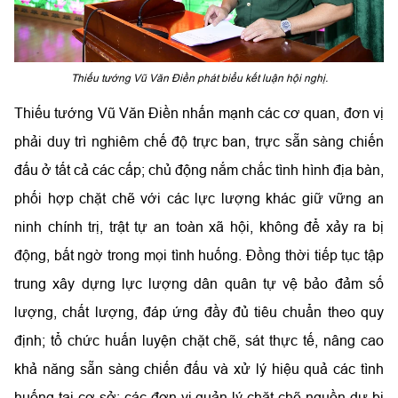
Thiếu tướng Vũ Văn Điền phát biểu kết luận hội nghị.
Thiếu tướng Vũ Văn Điền nhấn mạnh các cơ quan, đơn vị
phải duy trì nghiêm chế độ trực ban, trực sẵn sàng chiến
đấu ở tất cả các cấp; chủ động nắm chắc tình hình địa bàn,
phối hợp chặt chẽ với các lực lượng khác giữ vững an
ninh chính trị, trật tự an toàn xã hội, không để xảy ra bị
động, bất ngờ trong mọi tình huống. Đồng thời tiếp tục tập
trung xây dựng lực lượng dân quân tự vệ bảo đảm số
lượng, chất lượng, đáp ứng đầy đủ tiêu chuẩn theo quy
định; tổ chức huấn luyện chặt chẽ, sát thực tế, nâng cao
khả năng sẵn sàng chiến đấu và xử lý hiệu quả các tình
huống tại cơ sở; các đơn vị quản lý chặt chẽ nguồn dự bị