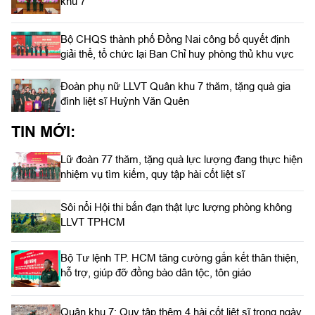
khu 7
Bộ CHQS thành phố Đồng Nai công bố quyết định
giải thể, tổ chức lại Ban Chỉ huy phòng thủ khu vực
Đoàn phụ nữ LLVT Quân khu 7 thăm, tặng quà gia
đình liệt sĩ Huỳnh Văn Quên
TIN MỚI:
Lữ đoàn 77 thăm, tặng quà lực lượng đang thực hiện
nhiệm vụ tìm kiếm, quy tập hài cốt liệt sĩ
Sôi nổi Hội thi bắn đạn thật lực lượng phòng không
LLVT TPHCM
Bộ Tư lệnh TP. HCM tăng cường gắn kết thân thiện,
hỗ trợ, giúp đỡ đồng bào dân tộc, tôn giáo
Quân khu 7: Quy tập thêm 4 hài cốt liệt sĩ trong ngày