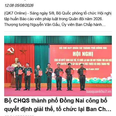
12:08 05/08/2026
(QK7 Online) - Sáng ngày 5/8, Bộ Quốc phòng tổ chức Hội nghị
tập huấn Báo cáo viên pháp luật trong Quân đội năm 2026.
Thượng tướng Nguyễn Văn Gấu, Ủy viên Ban Chấp hành
Trung ương Đảng, Ủy viên Quân ủy Trung ương, Thứ trưởng
Bộ Quốc phòng, Chủ tịch Hội đồng Phổ biến, giáo dục pháp luật
Bộ Quốc phòng chủ trì hội nghị. Hội nghị được tổ chức bằng
hình thức trực tiếp kết hợp với trực tuyến tại 122 điểm cầu
trong toàn quân.
Bộ CHQS thành phố Đồng Nai công bố
quyết định giải thể, tổ chức lại Ban Chỉ