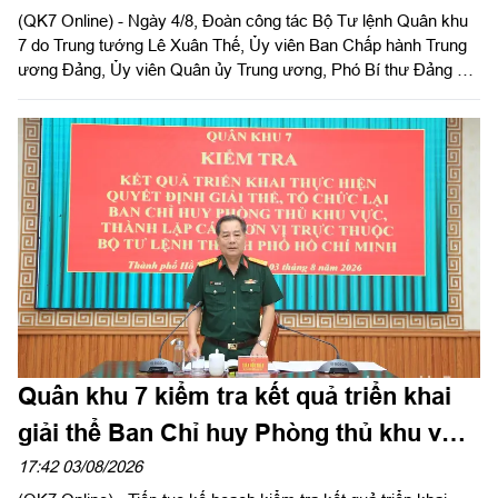
(QK7 Online) - Ngày 4/8, Đoàn công tác Bộ Tư lệnh Quân khu
7 do Trung tướng Lê Xuân Thế, Ủy viên Ban Chấp hành Trung
ương Đảng, Ủy viên Quân ủy Trung ương, Phó Bí thư Đảng ủy,
Tư lệnh Quân khu và Trung tướng Trần Vinh Ngọc, Bí thư Đảng
ủy, Chính ủy Quân khu làm trưởng đoàn phối hợp với UBND
tỉnh Tây Ninh khảo sát thực địa khu đất phục dựng Di tích lịch
sử nơi thành lập LLVT Quân khu 7 tại xã Đức Huệ, tỉnh Tây
Ninh. Đồng chí Lê Văn Hẳn, Phó Bí thư Tỉnh uỷ, Chủ tịch
UBND tỉnh Tây Ninh tiếp và làm việc với đoàn.
Quân khu 7 kiểm tra kết quả triển khai
giải thể Ban Chỉ huy Phòng thủ khu vực
tại Bộ Tư lệnh TPHCM
17:42 03/08/2026