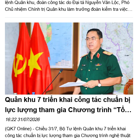
lệnh Quân khu, đoàn công tác do Đại tá Nguyễn Văn Lộc, Phó
Chủ nhiệm Chính trị Quân khu làm trưởng đoàn kiểm tra việc
triển khai thực hiện quyết định giải thể, tổ chức lại Ban Chỉ huy
PTKV, điều chuyển, thành lập các đơn vị trực thuộc Bộ CHQS
TP Đồng Nai và Bộ CHQS tỉnh Lâm Đồng.
Quân khu 7 triển khai công tác chuẩn bị
lực lượng tham gia Chương trình “Tổ
quốc trong tim”
16:22 31/07/2026
(QK7 Online) - Chiều 31/7, Bộ Tư lệnh Quân khu 7 triển khai
công tác chuẩn bị lực lượng tham gia Chương trình nghệ thuật