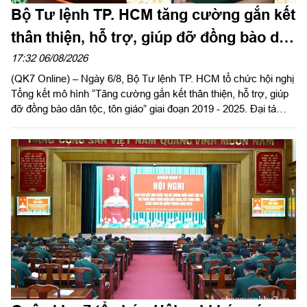
Bộ Tư lệnh TP. HCM tăng cường gắn kết
thân thiện, hỗ trợ, giúp đỡ đồng bào dân
tộc, tôn giáo
17:32 06/08/2026
(QK7 Online) – Ngày 6/8, Bộ Tư lệnh TP. HCM tổ chức hội nghị
Tổng kết mô hình “Tăng cường gắn kết thân thiện, hỗ trợ, giúp
đỡ đồng bào dân tộc, tôn giáo” giai đoạn 2019 - 2025. Đại tá
Thái Thành Đức, Phó Chủ nhiệm chính trị Quân khu dự và chỉ
đạo hội nghị.