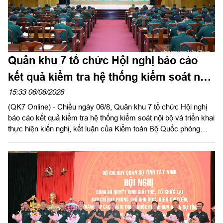
Quân khu 7 tổ chức Hội nghị báo cáo
kết quả kiểm tra hệ thống kiểm soát nội
bộ
15:33 06/08/2026
(QK7 Online) - Chiều ngày 06/8, Quân khu 7 tổ chức Hội nghị
báo cáo kết quả kiểm tra hệ thống kiểm soát nội bộ và triển khai
thực hiện kiến nghị, kết luận của Kiểm toán Bộ Quốc phòng
năm 2026 trong LLVT Quân khu. Trung tướng Lê Xuân Thế, Ủy
viên Ban Chấp hành Trung ương Đảng, Ủy viên Quân ủy Trung
ương, Phó Bí thư Đảng ủy, Tư lệnh Quân khu chủ trì hội nghị.