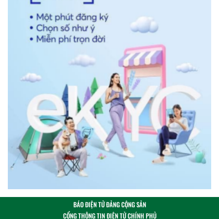
BÁO ĐIỆN TỬ ĐẢNG CỘNG SẢN
CỔNG THÔNG TIN ĐIỆN TỬ CHÍNH PHỦ