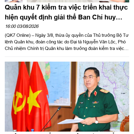
Quân khu 7 kiểm tra việc triển khai thực
hiện quyết định giải thể Ban Chỉ huy
PTKV tại TP Đồng Nai và tỉnh Lâm Đồng
16:00 03/08/2026
(QK7 Online) – Ngày 3/8, thừa ủy quyền của Thủ trưởng Bộ Tư
lệnh Quân khu, đoàn công tác do Đại tá Nguyễn Văn Lộc, Phó
Chủ nhiệm Chính trị Quân khu làm trưởng đoàn kiểm tra việc
triển khai thực hiện quyết định giải thể, tổ chức lại Ban Chỉ huy
PTKV, điều chuyển, thành lập các đơn vị trực thuộc Bộ CHQS
TP Đồng Nai và Bộ CHQS tỉnh Lâm Đồng.