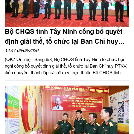
Bộ CHQS tỉnh Tây Ninh công bố quyết
định giải thể, tổ chức lại Ban Chỉ huy
phòng thủ khu vực
14:47 06/08/2026
(QK7 Online) - Sáng 6/8, Bộ CHQS tỉnh Tây Ninh tổ chức hội
nghị công bố quyết định giải thể, tổ chức lại Ban Chỉ huy PTKV,
điều chuyển, thành lập các đơn vị trực thuộc Bộ CHQS tỉnh.
Thừa ủy quyền của Bộ Tư lệnh Quân khu 7, Thiếu tướng Lê
Ngọc Hải, Phó Tham mưu trưởng Quân khu dự và phát biểu
chỉ đạo.