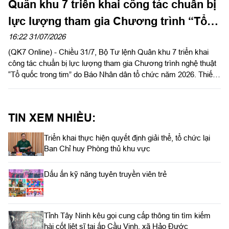
Quân khu 7 triển khai công tác chuẩn bị
lực lượng tham gia Chương trình “Tổ
quốc trong tim”
16:22 31/07/2026
(QK7 Online) - Chiều 31/7, Bộ Tư lệnh Quân khu 7 triển khai
công tác chuẩn bị lực lượng tham gia Chương trình nghệ thuật
“Tổ quốc trong tim” do Báo Nhân dân tổ chức năm 2026. Thiếu
tướng Lê Xuân Bình, Phó Tư lệnh, Tham mưu trưởng Quân
khu chủ trì.
TIN XEM NHIỀU:
Triển khai thực hiện quyết định giải thể, tổ chức lại
Ban Chỉ huy Phòng thủ khu vực
Dấu ấn kỹ năng tuyên truyền viên trẻ
Tỉnh Tây Ninh kêu gọi cung cấp thông tin tìm kiếm
hài cốt liệt sĩ tại ấp Cầu Vịnh, xã Hảo Đước