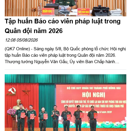
Tập huấn Báo cáo viên pháp luật trong
Quân đội năm 2026
12:08 05/08/2026
(QK7 Online) - Sáng ngày 5/8, Bộ Quốc phòng tổ chức Hội nghị
tập huấn Báo cáo viên pháp luật trong Quân đội năm 2026.
Thượng tướng Nguyễn Văn Gấu, Ủy viên Ban Chấp hành
Trung ương Đảng, Ủy viên Quân ủy Trung ương, Thứ trưởng
Bộ Quốc phòng, Chủ tịch Hội đồng Phổ biến, giáo dục pháp luật
Bộ Quốc phòng chủ trì hội nghị. Hội nghị được tổ chức bằng
hình thức trực tiếp kết hợp với trực tuyến tại 122 điểm cầu
trong toàn quân.