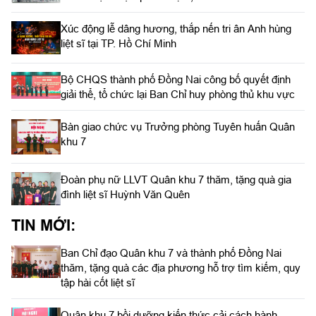
Xúc động lễ dâng hương, thắp nến tri ân Anh hùng
liệt sĩ tại TP. Hồ Chí Minh
Bộ CHQS thành phố Đồng Nai công bố quyết định
giải thể, tổ chức lại Ban Chỉ huy phòng thủ khu vực
Bàn giao chức vụ Trưởng phòng Tuyên huấn Quân
khu 7
Đoàn phụ nữ LLVT Quân khu 7 thăm, tặng quà gia
đình liệt sĩ Huỳnh Văn Quên
TIN MỚI:
Ban Chỉ đạo Quân khu 7 và thành phố Đồng Nai
thăm, tặng quà các địa phương hỗ trợ tìm kiếm, quy
tập hài cốt liệt sĩ
Quân khu 7 bồi dưỡng kiến thức cải cách hành