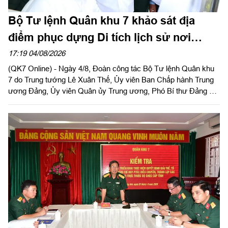
Bộ Tư lệnh Quân khu 7 khảo sát địa
điểm phục dựng Di tích lịch sử nơi
thành lập Quân khu
17:19 04/08/2026
(QK7 Online) - Ngày 4/8, Đoàn công tác Bộ Tư lệnh Quân khu
7 do Trung tướng Lê Xuân Thế, Ủy viên Ban Chấp hành Trung
ương Đảng, Ủy viên Quân ủy Trung ương, Phó Bí thư Đảng ủy,
Tư lệnh Quân khu và Trung tướng Trần Vinh Ngọc, Bí thư Đảng
ủy, Chính ủy Quân khu làm trưởng đoàn phối hợp với UBND
tỉnh Tây Ninh khảo sát thực địa khu đất phục dựng Di tích lịch
sử nơi thành lập LLVT Quân khu 7 tại xã Đức Huệ, tỉnh Tây
Ninh. Đồng chí Lê Văn Hẳn, Phó Bí thư Tỉnh uỷ, Chủ tịch
UBND tỉnh Tây Ninh tiếp và làm việc với đoàn.