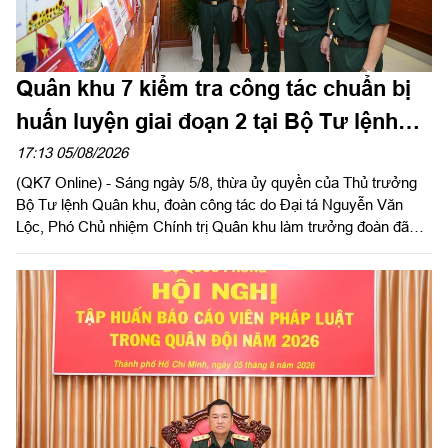
Quân khu 7 kiểm tra công tác chuẩn bị
huấn luyện giai đoạn 2 tại Bộ Tư lệnh
Thành phố Hồ Chí Minh
17:13 05/08/2026
(QK7 Online) - Sáng ngày 5/8, thừa ủy quyền của Thủ trưởng
Bộ Tư lệnh Quân khu, đoàn công tác do Đại tá Nguyễn Văn
Lộc, Phó Chủ nhiệm Chính trị Quân khu làm trưởng đoàn đã
kiểm tra công tác chuẩn bị và tổ chức huấn luyện giai đoạn 2
năm 2026 tại Trung đoàn Minh Đạm và Ban Chỉ huy Quân sự
(CHQS) phường Tam Long (Bộ Tư lệnh TP Hồ Chí Minh).