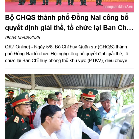
Bộ CHQS thành phố Đồng Nai công bố
quyết định giải thể, tổ chức lại Ban Chỉ
huy phòng thủ khu vực
09:34 05/08/2026
QK7 Online) - Ngày 5/8, Bộ Chỉ huy Quân sự (CHQS) thành
phố Đồng Nai tổ chức Hội nghị công bố quyết định giải thể, tổ
chức lại Ban Chỉ huy phòng thủ khu vực (PTKV), điều chuyển,
thành lập các đơn vị trực thuộc Bộ CHQS thành phố. Thiếu
tướng Đặng Văn Lẫm, Ủy viên Thường vụ Đảng ủy, Phó Tư
lệnh Quân khu dự và chỉ đạo Hội nghị. Dự Hội nghị có đồng chí
Võ Tấn Đức, Phó Bí thư Thành ủy thành phố Đồng Nai; thủ
trưởng các cơ quan Quân khu; lãnh đạo Bộ CHQS thành phố
Đồng Nai.