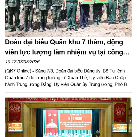
Đoàn đại biểu Quân khu 7 thăm, động
viên lực lượng làm nhiệm vụ tại công
viên Lê Thị Riêng
10:17 07/08/2026
(QK7 Online) - Sáng 7/8, Đoàn đại biểu Đảng ủy, Bộ Tư lệnh
Quân khu 7 do Trung tướng Lê Xuân Thế, Ủy viên Ban Chấp
hành Trung ương Đảng, Ủy viên Quân ủy Trung ương, Phó Bí
thư Đảng ủy, Tư lệnh Quân khu làm trưởng đoàn tổ chức dâng
hoa, dâng hương tưởng niệm cố Tổng Bí thư Trần Phú, các anh
hùng liệt sĩ và thăm, động viên lực lượng đang làm nhiệm vụ tại
công viên Lê Thị Riêng, Thành phố Hồ Chí Minh.