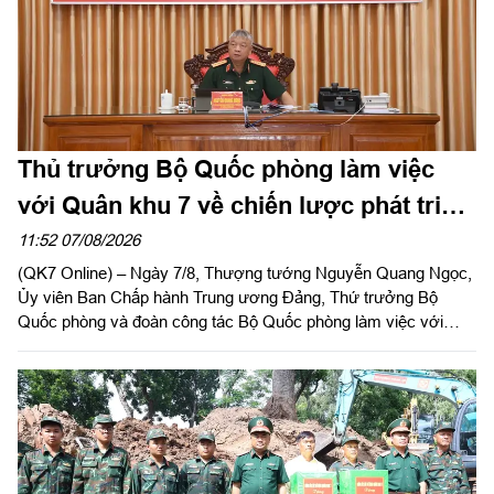
Thủ trưởng Bộ Quốc phòng làm việc
với Quân khu 7 về chiến lược phát triển
giai đoạn 2026 – 2030, tổ chức, cơ cấu
11:52 07/08/2026
(QK7 Online) – Ngày 7/8, Thượng tướng Nguyễn Quang Ngọc,
lại doanh nghiệp
Ủy viên Ban Chấp hành Trung ương Đảng, Thứ trưởng Bộ
Quốc phòng và đoàn công tác Bộ Quốc phòng làm việc với
Quân khu 7 về chiến lược phát triển giai đoạn 2026 – 2030, tổ
chức cơ cấu lại doanh nghiệp. Thiếu tướng Đặng Văn Lẫm, Ủy
viên Thường vụ Đảng ủy, Phó Tư lệnh Quân khu tiếp đoàn.