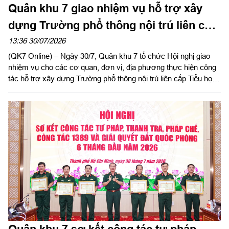
Quân khu 7 giao nhiệm vụ hỗ trợ xây
dựng Trường phổ thông nội trú liên cấp
Tiểu học và Trung học cơ sở Quảng
13:36 30/07/2026
(QK7 Online) – Ngày 30/7, Quân khu 7 tổ chức Hội nghị giao
Trực
nhiệm vụ cho các cơ quan, đơn vị, địa phương thực hiện công
tác hỗ trợ xây dựng Trường phổ thông nội trú liên cấp Tiểu học
và Trung học cơ sở Quảng Trực, tỉnh Lâm Đồng. Thiếu tướng
Lê Xuân Bình, Phó Tư lệnh, Tham mưu trưởng Quân khu chủ
trì hội nghị.
Quân khu 7 sơ kết công tác tư pháp,