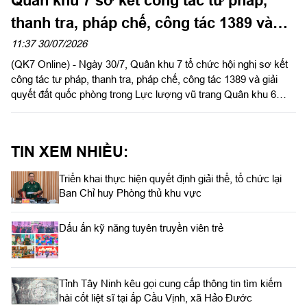
thanh tra, pháp chế, công tác 1389 và
giải quyết đất quốc phòng
11:37 30/07/2026
(QK7 Online) - Ngày 30/7, Quân khu 7 tổ chức hội nghị sơ kết
công tác tư pháp, thanh tra, pháp chế, công tác 1389 và giải
quyết đất quốc phòng trong Lực lượng vũ trang Quân khu 6
tháng đầu năm 2026. Thiếu tướng Trần Ngọc Minh, Ủy viên
Thường vụ Đảng ủy, Phó Tư lệnh Quân khu chủ trì hội nghị.
TIN XEM NHIỀU:
Triển khai thực hiện quyết định giải thể, tổ chức lại
Ban Chỉ huy Phòng thủ khu vực
Dấu ấn kỹ năng tuyên truyền viên trẻ
Tỉnh Tây Ninh kêu gọi cung cấp thông tin tìm kiếm
hài cốt liệt sĩ tại ấp Cầu Vịnh, xã Hảo Đước