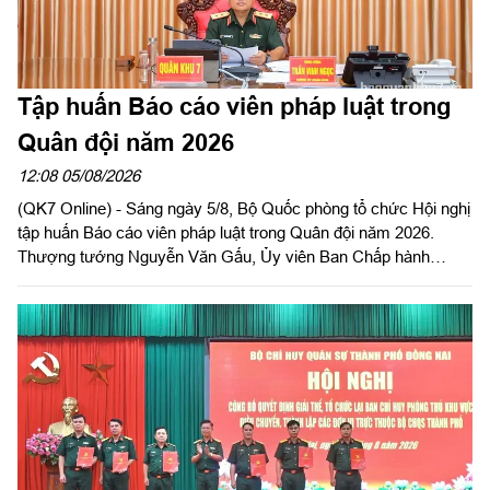
Tập huấn Báo cáo viên pháp luật trong
Quân đội năm 2026
12:08 05/08/2026
(QK7 Online) - Sáng ngày 5/8, Bộ Quốc phòng tổ chức Hội nghị
tập huấn Báo cáo viên pháp luật trong Quân đội năm 2026.
Thượng tướng Nguyễn Văn Gấu, Ủy viên Ban Chấp hành
Trung ương Đảng, Ủy viên Quân ủy Trung ương, Thứ trưởng
Bộ Quốc phòng, Chủ tịch Hội đồng Phổ biến, giáo dục pháp luật
Bộ Quốc phòng chủ trì hội nghị. Hội nghị được tổ chức bằng
hình thức trực tiếp kết hợp với trực tuyến tại 122 điểm cầu
trong toàn quân.