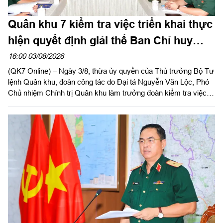
Quân khu 7 kiểm tra việc triển khai thực
hiện quyết định giải thể Ban Chỉ huy
PTKV tại TP Đồng Nai và tỉnh Lâm Đồng
16:00 03/08/2026
(QK7 Online) – Ngày 3/8, thừa ủy quyền của Thủ trưởng Bộ Tư
lệnh Quân khu, đoàn công tác do Đại tá Nguyễn Văn Lộc, Phó
Chủ nhiệm Chính trị Quân khu làm trưởng đoàn kiểm tra việc
triển khai thực hiện quyết định giải thể, tổ chức lại Ban Chỉ huy
PTKV, điều chuyển, thành lập các đơn vị trực thuộc Bộ CHQS
TP Đồng Nai và Bộ CHQS tỉnh Lâm Đồng.