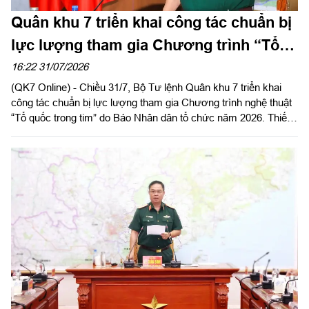
Quân khu 7 triển khai công tác chuẩn bị
lực lượng tham gia Chương trình “Tổ
quốc trong tim”
16:22 31/07/2026
(QK7 Online) - Chiều 31/7, Bộ Tư lệnh Quân khu 7 triển khai
công tác chuẩn bị lực lượng tham gia Chương trình nghệ thuật
“Tổ quốc trong tim” do Báo Nhân dân tổ chức năm 2026. Thiếu
tướng Lê Xuân Bình, Phó Tư lệnh, Tham mưu trưởng Quân
khu chủ trì.