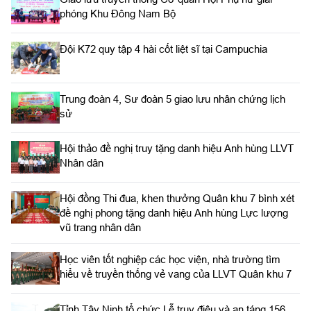
phóng Khu Đông Nam Bộ
Đội K72 quy tập 4 hài cốt liệt sĩ tại Campuchia
Trung đoàn 4, Sư đoàn 5 giao lưu nhân chứng lịch
sử
Hội thảo đề nghị truy tặng danh hiệu Anh hùng LLVT
Nhân dân
Hội đồng Thi đua, khen thưởng Quân khu 7 bình xét
đề nghị phong tặng danh hiệu Anh hùng Lực lượng
vũ trang nhân dân
Học viên tốt nghiệp các học viện, nhà trường tìm
hiểu về truyền thống vẻ vang của LLVT Quân khu 7
​Tỉnh Tây Ninh tổ chức Lễ truy điệu và an táng 156