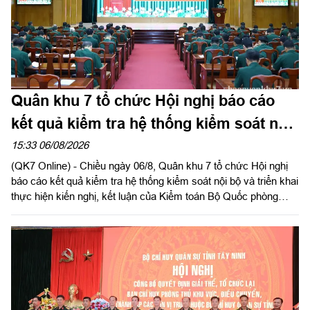
Quân khu 7 tổ chức Hội nghị báo cáo
kết quả kiểm tra hệ thống kiểm soát nội
bộ
15:33 06/08/2026
(QK7 Online) - Chiều ngày 06/8, Quân khu 7 tổ chức Hội nghị
báo cáo kết quả kiểm tra hệ thống kiểm soát nội bộ và triển khai
thực hiện kiến nghị, kết luận của Kiểm toán Bộ Quốc phòng
năm 2026 trong LLVT Quân khu. Trung tướng Lê Xuân Thế, Ủy
viên Ban Chấp hành Trung ương Đảng, Ủy viên Quân ủy Trung
ương, Phó Bí thư Đảng ủy, Tư lệnh Quân khu chủ trì hội nghị.