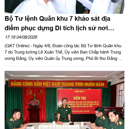
Bộ Tư lệnh Quân khu 7 khảo sát địa
điểm phục dựng Di tích lịch sử nơi
thành lập Quân khu
17:19 04/08/2026
(QK7 Online) - Ngày 4/8, Đoàn công tác Bộ Tư lệnh Quân khu
7 do Trung tướng Lê Xuân Thế, Ủy viên Ban Chấp hành Trung
ương Đảng, Ủy viên Quân ủy Trung ương, Phó Bí thư Đảng ủy,
Tư lệnh Quân khu và Trung tướng Trần Vinh Ngọc, Bí thư Đảng
ủy, Chính ủy Quân khu làm trưởng đoàn phối hợp với UBND
tỉnh Tây Ninh khảo sát thực địa khu đất phục dựng Di tích lịch
sử nơi thành lập LLVT Quân khu 7 tại xã Đức Huệ, tỉnh Tây
Ninh. Đồng chí Lê Văn Hẳn, Phó Bí thư Tỉnh uỷ, Chủ tịch
UBND tỉnh Tây Ninh tiếp và làm việc với đoàn.