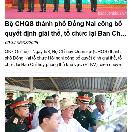
Bộ CHQS thành phố Đồng Nai công bố
quyết định giải thể, tổ chức lại Ban Chỉ
huy phòng thủ khu vực
09:34 05/08/2026
QK7 Online) - Ngày 5/8, Bộ Chỉ huy Quân sự (CHQS) thành
phố Đồng Nai tổ chức Hội nghị công bố quyết định giải thể, tổ
chức lại Ban Chỉ huy phòng thủ khu vực (PTKV), điều chuyển,
thành lập các đơn vị trực thuộc Bộ CHQS thành phố. Thiếu
tướng Đặng Văn Lẫm, Ủy viên Thường vụ Đảng ủy, Phó Tư
lệnh Quân khu dự và chỉ đạo Hội nghị. Dự Hội nghị có đồng chí
Võ Tấn Đức, Phó Bí thư Thành ủy thành phố Đồng Nai; thủ
trưởng các cơ quan Quân khu; lãnh đạo Bộ CHQS thành phố
Đồng Nai.