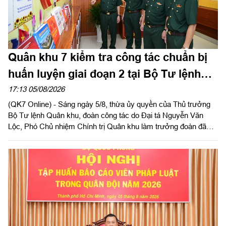
Quân khu 7 kiểm tra công tác chuẩn bị
huấn luyện giai đoạn 2 tại Bộ Tư lệnh
Thành phố Hồ Chí Minh
17:13 05/08/2026
(QK7 Online) - Sáng ngày 5/8, thừa ủy quyền của Thủ trưởng
Bộ Tư lệnh Quân khu, đoàn công tác do Đại tá Nguyễn Văn
Lộc, Phó Chủ nhiệm Chính trị Quân khu làm trưởng đoàn đã
kiểm tra công tác chuẩn bị và tổ chức huấn luyện giai đoạn 2
năm 2026 tại Trung đoàn Minh Đạm và Ban Chỉ huy Quân sự
(CHQS) phường Tam Long (Bộ Tư lệnh TP Hồ Chí Minh).