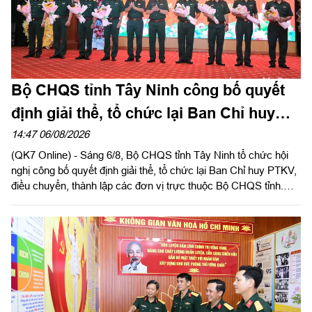
Bộ CHQS tỉnh Tây Ninh công bố quyết
định giải thể, tổ chức lại Ban Chỉ huy
phòng thủ khu vực
14:47 06/08/2026
(QK7 Online) - Sáng 6/8, Bộ CHQS tỉnh Tây Ninh tổ chức hội
nghị công bố quyết định giải thể, tổ chức lại Ban Chỉ huy PTKV,
điều chuyển, thành lập các đơn vị trực thuộc Bộ CHQS tỉnh.
Thừa ủy quyền của Bộ Tư lệnh Quân khu 7, Thiếu tướng Lê
Ngọc Hải, Phó Tham mưu trưởng Quân khu dự và phát biểu
chỉ đạo.