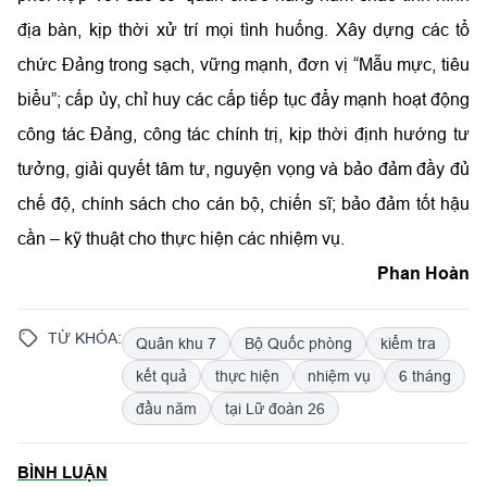
địa bàn, kịp thời xử trí mọi tình huống. Xây dựng các tổ
chức Đảng trong sạch, vững mạnh, đơn vị “Mẫu mực, tiêu
biểu”; cấp ủy, chỉ huy các cấp tiếp tục đẩy mạnh hoạt động
công tác Đảng, công tác chính trị, kịp thời định hướng tư
tưởng, giải quyết tâm tư, nguyện vọng và bảo đảm đầy đủ
chế độ, chính sách cho cán bộ, chiến sĩ; bảo đảm tốt hậu
cần – kỹ thuật cho thực hiện các nhiệm vụ.
Phan Hoàn
TỪ KHÓA:
Quân khu 7
Bộ Quốc phòng
kiểm tra
kết quả
thực hiện
nhiệm vụ
6 tháng
đầu năm
tại Lữ đoàn 26
BÌNH LUẬN