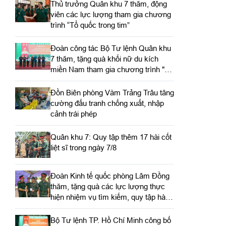
Thủ trưởng Quân khu 7 thăm, động
viên các lực lượng tham gia chương
trình “Tổ quốc trong tim”
Đoàn công tác Bộ Tư lệnh Quân khu
7 thăm, tặng quà khối nữ du kích
miền Nam tham gia chương trình "Tổ
quốc trong tim"
Đồn Biên phòng Vàm Trảng Trâu tăng
cường đấu tranh chống xuất, nhập
cảnh trái phép
Quân khu 7: Quy tập thêm 17 hài cốt
liệt sĩ trong ngày 7/8
Đoàn Kinh tế quốc phòng Lâm Đồng
thăm, tặng quà các lực lượng thực
hiện nhiệm vụ tìm kiếm, quy tập hài
cốt liệt sĩ
Bộ Tư lệnh TP. Hồ Chí Minh công bố