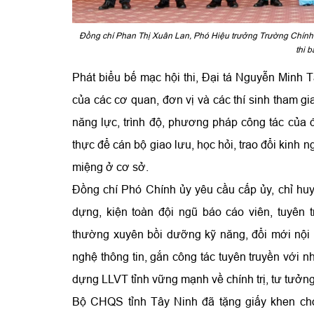
Đồng chí Phan Thị Xuân Lan, Phó Hiệu trưởng Trường Chính trị
thi b
Phát biểu bế mạc hội thi, Đại tá Nguyễn Minh T
của các cơ quan, đơn vị và các thí sinh tham gia
năng lực, trình độ, phương pháp công tác của đ
thực để cán bộ giao lưu, học hỏi, trao đổi kinh 
miệng ở cơ sở.
Đồng chí Phó Chính ủy yêu cầu cấp ủy, chỉ huy 
dựng, kiện toàn đội ngũ báo cáo viên, tuyên 
thường xuyên bồi dưỡng kỹ năng, đổi mới nội 
nghệ thông tin, gắn công tác tuyên truyền với n
dựng LLVT tỉnh vững mạnh về chính trị, tư tưởng
Bộ CHQS tỉnh Tây Ninh đã tặng giấy khen cho c