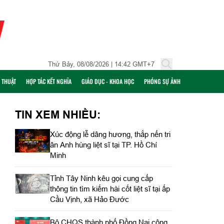
Thứ Bảy, 08/08/2026 | 14:42 GMT+7
Ỹ THUẬT
HỢP TÁC KẾT NGHĨA
GIÁO DỤC - KHOA HỌC
PHÓNG SỰ ẢNH
TIN XEM NHIỀU:
Xúc động lễ dâng hương, thắp nến tri
ân Anh hùng liệt sĩ tại TP. Hồ Chí
Minh
Tỉnh Tây Ninh kêu gọi cung cấp
thông tin tìm kiếm hài cốt liệt sĩ tại ấp
Cầu Vịnh, xã Hảo Đước
Bộ CHQS thành phố Đồng Nai công