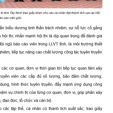
 tỉnh Tây Ninh trao giấy khen cho các cá nhân đạt thành tích cao tại Hội
áo cáo viên giỏi.
ấn biểu dương tinh thần trách nhiệm, sự nỗ lực cố gắng
 hội thi; nhấn mạnh hội thi là dịp quan trọng để đánh giá
ội ngũ báo cáo viên trong LLVT tỉnh, là môi trường thiết
nghiệm, tiếp tục nâng cao chất lượng công tác tuyên truyền
các cơ quan, đơn vị thời gian tới tiếp tục quan tâm xây
truyền viên các cấp đủ số lượng, bảo đảm chất lượng;
dung, hình thức tuyên truyền, đẩy mạnh ứng dụng công
hiệm vụ chính trị của từng cơ quan, đơn vị, góp phần xây
, đạo đức, tổ chức và cán bộ.
ác tập thể, cá nhân có thành tích xuất sắc; trao giấy