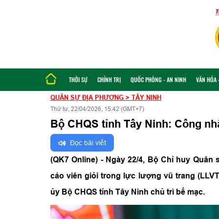
THỜI SỰ
CHÍNH TRỊ
QUỐC PHÒNG - AN NINH
VĂN HÓA -
QUÂN SỰ ĐỊA PHƯƠNG
>
TÂY NINH
Thứ tư, 22/04/2026, 15:42 (GMT+7)
Bộ CHQS tỉnh Tây Ninh: Công nhậ
Đọc bài viết
(QK7 Online) - Ngày 22/4, Bộ Chỉ huy Quân 
cáo viên giỏi trong lực lượng vũ trang (LLV
ủy Bộ CHQS tỉnh Tây Ninh chủ trì bế mạc.