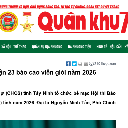
 XÃ HỘI - THỂ THAO
QUÂN SỰ ĐỊA PHƯƠNG
ĐA PHƯƠNG TIỆN
KINH TẾ - HẬU CẦN - K
2101
lượt xem
n 23 báo cáo viên giỏi năm 2026
sự (CHQS) tỉnh Tây Ninh tổ chức bế mạc Hội thi Báo
T) tỉnh năm 2026. Đại tá Nguyễn Minh Tấn, Phó Chính