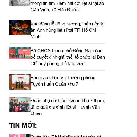
thông tin tìm kiếm hài cốt liệt sĩ tại ấp
Cầu Vịnh, xã Hảo Đước
Xúc động lễ dâng hương, thắp nến tri
ân Anh hùng liệt sĩ tại TP. Hồ Chí
Minh
Bộ CHQS thành phố Đồng Nai công
bố quyết định giải thể, tổ chức lại Ban
Chỉ huy phòng thủ khu vực
Bàn giao chức vụ Trưởng phòng
Tuyên huấn Quân khu 7
Đoàn phụ nữ LLVT Quân khu 7 thăm,
tặng quà gia đình liệt sĩ Huỳnh Văn
Quên
TIN MỚI: