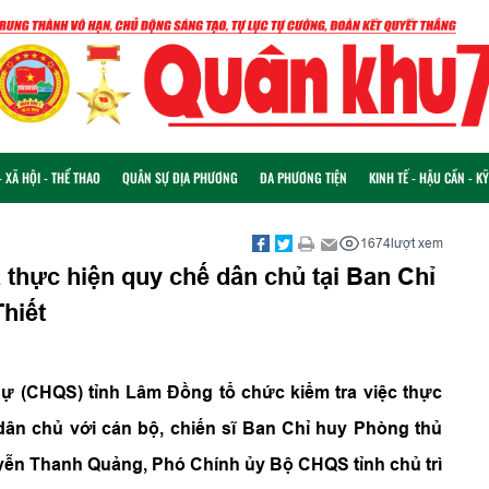
 XÃ HỘI - THỂ THAO
QUÂN SỰ ĐỊA PHƯƠNG
ĐA PHƯƠNG TIỆN
KINH TẾ - HẬU CẦN - K
1674
lượt xem
thực hiện quy chế dân chủ tại Ban Chỉ
hiết
sự (CHQS) tỉnh Lâm Đồng tổ chức kiểm tra việc thực
dân chủ với cán bộ, chiến sĩ Ban Chỉ huy Phòng thủ
uyễn Thanh Quảng, Phó Chính ủy Bộ CHQS tỉnh chủ trì