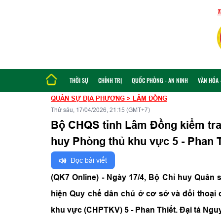
THỜI SỰ
CHÍNH TRỊ
QUỐC PHÒNG - AN NINH
VĂN HÓA -
QUÂN SỰ ĐỊA PHƯƠNG
>
LÂM ĐỒNG
Thứ sáu, 17/04/2026, 21:15 (GMT+7)
Bộ CHQS tỉnh Lâm Đồng kiểm tra 
huy Phòng thủ khu vực 5 - Phan T
Đọc bài viết
(QK7 Online) - Ngày 17/4, Bộ Chỉ huy Quân 
hiện Quy chế dân chủ ở cơ sở và đối thoại 
khu vực (CHPTKV) 5 - Phan Thiết. Đại tá Ng