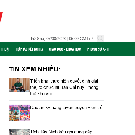
Thứ Sáu, 07/08/2026 | 05:09 GMT+7
Ỹ THUẬT
HỢP TÁC KẾT NGHĨA
GIÁO DỤC - KHOA HỌC
PHÓNG SỰ ẢNH
TIN XEM NHIỀU:
Triển khai thực hiện quyết định giải
thể, tổ chức lại Ban Chỉ huy Phòng
thủ khu vực
Dấu ấn kỹ năng tuyên truyền viên trẻ
Tỉnh Tây Ninh kêu gọi cung cấp