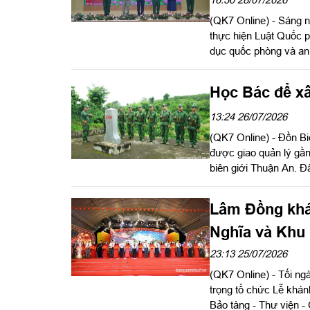
phòng và an n
(QK7 Online) - Sáng 
thực hiện Luật Quốc 
dục quốc phòng và an
Chủ tịch Ủy ban Nhân
Tỉnh ủy, Chỉ huy trưở
Học Bác để xâ
13:24 26/07/2026
(QK7 Online) - Đồn B
được giao quản lý gần
biên giới Thuận An. Đâ
hoạt động buôn lậu, xu
kiện nhiệm vụ ngày cà
Lâm Đồng khá
theo tư tưởng, đạo đứ
nhiệm vụ.
Nghĩa và Khu 
viên
23:13 25/07/2026
(QK7 Online) - Tối n
trọng tổ chức Lễ khá
Bảo tàng - Thư viện -