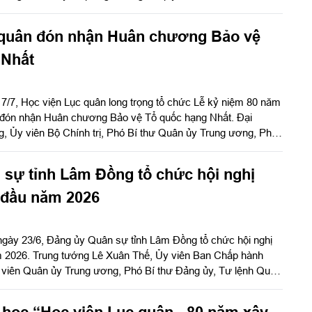
ải Nam Trung Bộ tính đến thời điểm này. Dự lễ khánh thành
n Giang, Ủy viên Bộ Chính trị, Phó Thủ tướng Chính phủ, Bộ
 quân đón nhận Huân chương Bảo vệ
; Trung tướng Lê Xuân Thế, Ủy viên Ban Chấp hành Trung
uân ủy Trung ương, Phó Bí thư Đảng ủy, Tư lệnh Quân khu
 Nhất
 7/7, Học viện Lục quân long trọng tổ chức Lễ kỷ niệm 80 năm
 đón nhận Huân chương Bảo vệ Tổ quốc hạng Nhất. Đại
, Ủy viên Bộ Chính trị, Phó Bí thư Quân ủy Trung ương, Phó
Bộ trưởng Bộ Quốc phòng dự và phát biểu chỉ đạo.
sự tỉnh Lâm Đồng tổ chức hội nghị
 đầu năm 2026
ngày 23/6, Đảng ủy Quân sự tỉnh Lâm Đồng tổ chức hội nghị
m 2026. Trung tướng Lê Xuân Thế, Ủy viên Ban Chấp hành
viên Quân ủy Trung ương, Phó Bí thư Đảng ủy, Tư lệnh Quân
chỉ đạo. Đồng chí Y Thanh Hà Niê KĐăm, Ủy viên Ban Chấp
 Bí thư Tỉnh ủy, Bí thư Đảng ủy Quân sự (ĐUQS) tỉnh chủ trì
 học “Học viện Lục quân - 80 năm xây