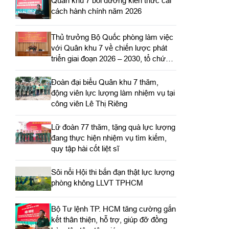
Quân khu 7 bồi dưỡng kiến thức cải
cách hành chính năm 2026
Thủ trưởng Bộ Quốc phòng làm việc
với Quân khu 7 về chiến lược phát
triển giai đoạn 2026 – 2030, tổ chức,
cơ cấu lại doanh nghiệp
Đoàn đại biểu Quân khu 7 thăm,
động viên lực lượng làm nhiệm vụ tại
công viên Lê Thị Riêng
Lữ đoàn 77 thăm, tặng quà lực lượng
đang thực hiện nhiệm vụ tìm kiếm,
quy tập hài cốt liệt sĩ
Sôi nổi Hội thi bắn đạn thật lực lượng
phòng không LLVT TPHCM
Bộ Tư lệnh TP. HCM tăng cường gắn
kết thân thiện, hỗ trợ, giúp đỡ đồng