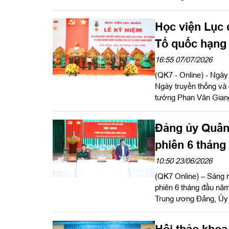
Tây Nguyên - Duyên h
có: Đại tướng Phan Vă
Học viện Lục
trưởng Bộ Quốc phòng
ương Đảng, Ủy viên Q
Tổ quốc hạng
7.
16:55 07/07/2026
(QK7 - Online) - Ngày
Ngày truyền thống và
tướng Phan Văn Giang
thủ tướng Chính phủ, 
Đảng ủy Quân 
phiên 6 tháng
10:50 23/06/2026
(QK7 Online) – Sáng 
phiên 6 tháng đầu nă
Trung ương Đảng, Ủy 
khu 7 dự, phát biểu 
hành Trung ương Đảng,
Hội thảo khoa