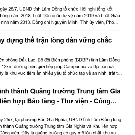
inh năm 2013.
ngày 28/7, UBND tỉnh Lâm Đồng tổ chức Hội nghị tổng kết
phòng năm 2018, Luật Dân quân tự vệ năm 2019 và Luật Giáo
 ninh năm 2013. Đồng chí Nguyễn Minh, Tỉnh ủy viên, Phó
 dân tỉnh và Thiếu tướng Đinh Hồng Tiếng, Ủy viên Thường vụ
ng Bộ CHQS tỉnh Lâm Đồng đồng chủ trì hội nghị.
y dựng thế trận lòng dân vững chắc
iên phòng Đắk Lao, Bộ đội Biên phòng (BĐBP) tỉnh Lâm Đồng
 12km đường biên giới tiếp giáp Campuchia và địa bàn xã
y là khu vực tiềm ẩn nhiều yếu tố phức tạp về an ninh, trật tự,
ất nhập cảnh trái phép và tội phạm xuyên biên giới. Trong điều
ng cao, cán bộ, chiến sĩ đơn vị luôn xác định học tập và làm
nh thành Quảng trường Trung tâm Gia
c, phong cách Hồ Chí Minh là động lực để hoàn thành tốt mọi
liên hợp Bảo tàng - Thư viện - Công
gày 25/7, tại phường Bắc Gia Nghĩa, UBND tỉnh Lâm Đồng long
nh thành Quảng trường Trung tâm Gia Nghĩa và Khu liên hợp
 Công viên. Đây là quảng trường có quy mô lớn nhất khu vực