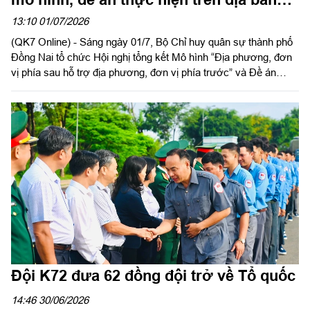
giai đoạn 2019 - 2025
13:10 01/07/2026
(QK7 Online) - Sáng ngày 01/7, Bộ Chỉ huy quân sự thành phố
Đồng Nai tổ chức Hội nghị tổng kết Mô hình “Địa phương, đơn
vị phía sau hỗ trợ địa phương, đơn vị phía trước” và Đề án
“Xây dựng điểm dân cư biên giới trên địa bàn Thành phố giai
đoạn 2019 - 2025”. Đại tá Nguyễn Thanh Phong, Phó Bí thư
thường trực Đảng ủy Quân sự, Chính uỷ Bộ Chỉ huy Quân sự
Thành phố chủ trì hội nghị.
Đội K72 đưa 62 đồng đội trở về Tổ quốc
14:46 30/06/2026