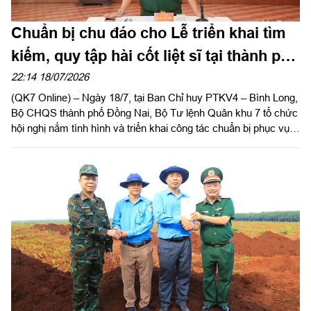
Chuẩn bị chu đáo cho Lễ triển khai tìm
kiếm, quy tập hài cốt liệt sĩ tại thành phố
Đồng Nai
22:14 18/07/2026
(QK7 Online) – Ngày 18/7, tại Ban Chỉ huy PTKV4 – Bình Long,
Bộ CHQS thành phố Đồng Nai, Bộ Tư lệnh Quân khu 7 tổ chức
hội nghị nắm tình hình và triển khai công tác chuẩn bị phục vụ
Lễ triển khai tìm kiếm, quy tập hài cốt (HCLS) liệt sĩ tại xã Minh
Đức, thành phố Đồng Nai. Thiếu tướng Trần Chí Tâm, Ủy viên
Thường vụ Đảng ủy, Phó Chính ủy Quân khu, Trưởng ban Chỉ
đạo tìm kiếm, quy tập và xác định danh tính HCLS (Ban Chỉ
đạo) Quân khu 7 chủ trì.