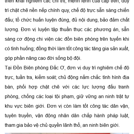
triển khai nghiêm các chỉ thị, mệnh lệnh của cấp trên; duy
trì chặt chẽ nền nếp chính quy, chế độ trực sẵn sàng chiến
đấu; tổ chức huấn luyện đúng, đủ nội dung, bảo đảm chất
lượng. Đơn vị luyện tập thuần thục các phương án, sẵn
sàng cơ động chi viện các đồn biên phòng trên tuyến khi
có tình huống; đồng thời làm tốt công tác tăng gia sản xuất,
góp phần nâng cao đời sống bộ đội.
Tại Đồn Biên phòng Đắc Ơ, đơn vị duy trì nghiêm chế độ
trực, tuần tra, kiểm soát; chủ động nắm chắc tình hình địa
bàn, phối hợp chặt chẽ với các lực lượng đấu tranh
phòng, chống các loại tội phạm, giữ vững an ninh trật tự
khu vực biên giới. Đơn vị còn làm tốt công tác dân vận,
tuyên truyền, vận động nhân dân chấp hành pháp luật,
tham gia bảo vệ chủ quyền lãnh thổ, an ninh biên giới.