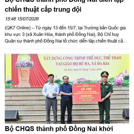
chiến thuật cấp trung đội
15:48 15/07/2026
(QK7 Online) – Từ ngày 13 đến 15/7, tại Trường bắn Quốc gia
khu vực 3 (xã Xuân Hòa, thành phố Đồng Nai), Bộ Chỉ huy
Quân sự thành phố Đồng Nai tổ chức diễn tập chiến thuật cấp
trung đội bộ binh cho các đơn vị thuộc Ban Chỉ huy Phòng thủ
khu vực 4 - Bình Long, Trung đoàn Bộ binh 736 và Trung đoàn
Đồng Nai. Đại tá Nguyễn Bá Phú, Phó Chỉ huy trưởng Bộ
CHQS thành phố Đồng Nai dự, chỉ đạo và kiểm tra diễn tập.
Bộ CHQS thành phố Đồng Nai khởi