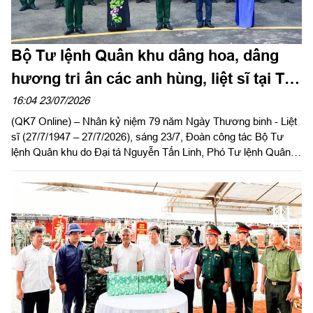
Bộ Tư lệnh Quân khu dâng hoa, dâng
hương tri ân các anh hùng, liệt sĩ tại TP
Đồng Nai
16:04 23/07/2026
(QK7 Online) – Nhân kỷ niệm 79 năm Ngày Thương binh - Liệt
sĩ (27/7/1947 – 27/7/2026), sáng 23/7, Đoàn công tác Bộ Tư
lệnh Quân khu do Đại tá Nguyễn Tấn Linh, Phó Tư lệnh Quân
khu làm trưởng đoàn, cùng lãnh đạo UBND TP Đồng Nai đến
dâng hoa, dâng hương tưởng niệm các anh hùng, liệt sĩ tại
Nghĩa trang Liệt sĩ TP Đồng Nai, Di tích Trung ương Cục miền
Nam (Chiến khu D) và Đền thờ liệt sĩ miền Đông Nam bộ.