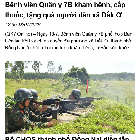
Bệnh viện Quân y 7B khám bệnh, cấp
thuốc, tặng quà người dân xã Đắk Ơ
12:35 18/07/2026
(QK7 Online) – Ngày 18/7, Bệnh viện Quân y 7B phối hợp Ban
Liên lạc K50 và chính quyền địa phương xã Đắk Ơ, thành phố
Đồng Nai tổ chức chương trình khám bệnh, tư vấn sức khỏe,
cấp thuốc và tặng quà cho các gia đình chính sách, người có
công với cách mạng, hộ nghèo, người dân có hoàn cảnh khó
khăn trên địa bàn.
Bộ CHQS thành phố Đồng Nai diễn tập