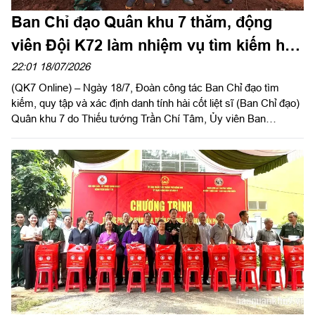
Ban Chỉ đạo Quân khu 7 thăm, động
viên Đội K72 làm nhiệm vụ tìm kiếm hài
cốt liệt sĩ
22:01 18/07/2026
(QK7 Online) – Ngày 18/7, Đoàn công tác Ban Chỉ đạo tìm
kiếm, quy tập và xác định danh tính hài cốt liệt sĩ (Ban Chỉ đạo)
Quân khu 7 do Thiếu tướng Trần Chí Tâm, Ủy viên Ban
Thường vụ Đảng ủy, Phó Chính ủy Quân khu, Trưởng Ban Chỉ
đạo Quân khu làm trưởng đoàn đến kiểm tra, thăm, động viên
Đội K72, Bộ CHQS thành phố Đồng Nai đang thực hiện nhiệm
vụ tìm kiếm, quy tập hài cốt liệt sĩ (HCLS) tại xã Minh Đức.