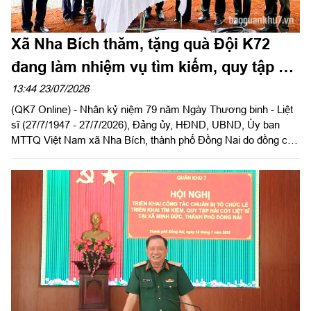
Xã Nha Bích thăm, tặng quà Đội K72
đang làm nhiệm vụ tìm kiếm, quy tập hài
cốt liệt sĩ
13:44 23/07/2026
(QK7 Online) - Nhân kỷ niệm 79 năm Ngày Thương binh - Liệt
sĩ (27/7/1947 - 27/7/2026), Đảng ủy, HĐND, UBND, Ủy ban
MTTQ Việt Nam xã Nha Bích, thành phố Đồng Nai do đồng chí
Nguyễn Trung Dũng, Bí thư Đảng ủy xã làm trưởng đoàn đến
viếng, dâng hương tưởng niệm các anh hùng liệt sĩ và thăm,
động viên cán bộ, chiến sĩ Đội K72 đang thực hiện nhiệm vụ tìm
kiếm, quy tập hài cốt liệt sĩ (HCLS) tại xã Minh Đức.