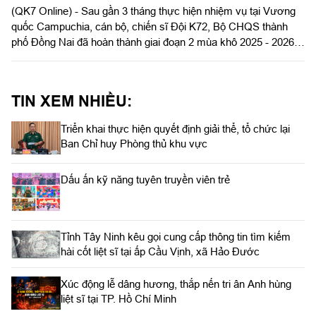
(QK7 Online) - Sau gần 3 tháng thực hiện nhiệm vụ tại Vương
quốc Campuchia, cán bộ, chiến sĩ Đội K72, Bộ CHQS thành
phố Đồng Nai đã hoàn thành giai đoạn 2 mùa khô 2025 - 2026,
quy tập được 62 hài cốt liệt sĩ quân tình nguyện và chuyên gia
Việt Nam. Kết quả đó thể hiện tinh thần trách nhiệm, sự tận tụy
của cán bộ, chiến sĩ trong hành trình tìm kiếm, đưa các anh trở
TIN XEM NHIỀU:
về với Tổ quốc, góp phần thực hiện hiệu quả chiến dịch “500
ngày đêm tìm kiếm, quy tập hài cốt liệt sĩ” của Quân khu 7.
Triển khai thực hiện quyết định giải thể, tổ chức lại
Ban Chỉ huy Phòng thủ khu vực
Dấu ấn kỹ năng tuyên truyền viên trẻ
Tỉnh Tây Ninh kêu gọi cung cấp thông tin tìm kiếm
hài cốt liệt sĩ tại ấp Cầu Vịnh, xã Hảo Đước
Xúc động lễ dâng hương, thắp nến tri ân Anh hùng
liệt sĩ tại TP. Hồ Chí Minh