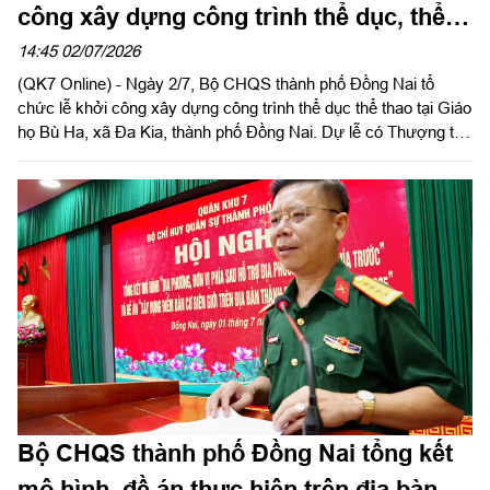
công xây dựng công trình thể dục, thể
thao tại xã Đa Kia
14:45 02/07/2026
(QK7 Online) - Ngày 2/7, Bộ CHQS thành phố Đồng Nai tổ
chức lễ khởi công xây dựng công trình thể dục thể thao tại Giáo
họ Bù Ha, xã Đa Kia, thành phố Đồng Nai. Dự lễ có Thượng tá
Nguyễn Công Luận, Phó Chủ nhiệm Chính trị Bộ CHQS thành
phố Đồng Nai; Linh mục Phanxicô Trần Văn Đoàn, Quản xứ
Giáo xứ An Bình, Quản nhiệm Giáo họ Bù Ha; đại diện cấp ủy,
chính quyền địa phương cùng đông đảo bà con giáo dân trên
địa bàn.
Bộ CHQS thành phố Đồng Nai tổng kết
mô hình, đề án thực hiện trên địa bàn