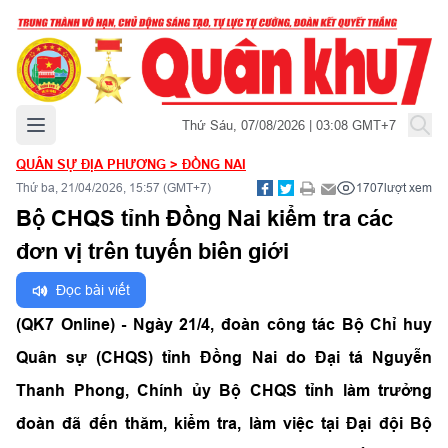
Mở menu chính
Thứ Sáu, 07/08/2026 | 03:08 GMT+7
QUÂN SỰ ĐỊA PHƯƠNG
>
ĐỒNG NAI
Thứ ba, 21/04/2026, 15:57 (GMT+7)
1707
lượt xem
Bộ CHQS tỉnh Đồng Nai kiểm tra các
đơn vị trên tuyến biên giới
Đọc bài viết
(QK7 Online) - Ngày 21/4, đoàn công tác Bộ Chỉ huy
Quân sự (CHQS) tỉnh Đồng Nai do Đại tá Nguyễn
Thanh Phong, Chính ủy Bộ CHQS tỉnh làm trưởng
đoàn đã đến thăm, kiểm tra, làm việc tại Đại đội Bộ