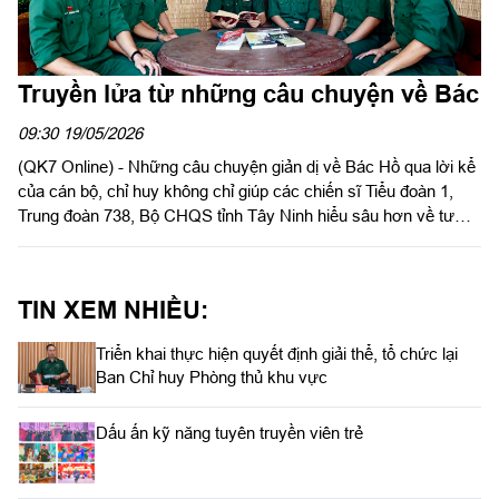
Truyền lửa từ những câu chuyện về Bác
09:30 19/05/2026
(QK7 Online) - Những câu chuyện giản dị về Bác Hồ qua lời kể
của cán bộ, chỉ huy không chỉ giúp các chiến sĩ Tiểu đoàn 1,
Trung đoàn 738, Bộ CHQS tỉnh Tây Ninh hiểu sâu hơn về tư
tưởng, đạo đức, phong cách Hồ Chí Minh mà còn hun đúc bản
lĩnh, trách nhiệm, ý thức kỷ luật trong môi trường quân ngũ.
TIN XEM NHIỀU:
Triển khai thực hiện quyết định giải thể, tổ chức lại
Ban Chỉ huy Phòng thủ khu vực
Dấu ấn kỹ năng tuyên truyền viên trẻ