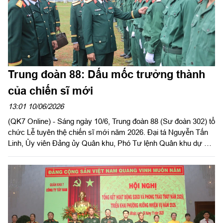
Trung đoàn 88: Dấu mốc trưởng thành
của chiến sĩ mới
13:01 10/06/2026
(QK7 Online) - Sáng ngày 10/6, Trung đoàn 88 (Sư đoàn 302) tổ
chức Lễ tuyên thệ chiến sĩ mới năm 2026. Đại tá Nguyễn Tấn
Linh, Ủy viên Đảng ủy Quân khu, Phó Tư lệnh Quân khu dự và
phát biểu chỉ đạo. Dự buổi lễ có Đại tá Nguyễn Văn Lộc, Phó
Chủ nhiệm Chính trị Quân khu cùng thủ trưởng các phòng
chức năng Quân khu.