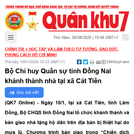
Mở menu chính
Thứ Năm, 06/08/2026 | 19:48 GMT+7
CHÍNH TRỊ
>
HỌC TẬP VÀ LÀM THEO TƯ TƯỞNG, ĐẠO ĐỨC,
PHONG CÁCH HỒ CHÍ MINH
Thứ bảy, 10/01/2026, 20:33 (GMT+7)
2945
lượt xem
Bộ Chỉ huy Quân sự tỉnh Đồng Nai
khánh thành nhà tại xã Cát Tiên
Đọc bài viết
(QK7 Online) -
Ngày 10/1, tại xã Cát Tiên, tỉnh Lâm
Đồng, Bộ CHQS tỉnh Đồng Nai tổ chức khánh thành và
bàn giao nhà tặng hộ dân trên địa bàn bị thiệt hại do
mưa lũ. Chương trình bàn giao trong “Chiến dịch