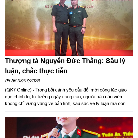
Thượng tá Nguyễn Đức Thắng: Sâu lý
luận, chắc thực tiễn
08:56 03/07/2026
(QK7 Online) - Trong bối cảnh yêu cầu đổi mới công tác giáo
dục chính trị, tư tưởng ngày càng cao, người báo cáo viên
không chỉ vững vàng về bản lĩnh, sâu sắc về lý luận mà còn
phải biết truyền cảm hứng, chuyển hóa nghị quyết của Đảng
thành nhận thức và hành động của cán bộ, chiến sĩ. Giải Nhì
Hội thi Báo cáo viên giỏi toàn quân năm 2026 của Thượng tá
Nguyễn Đức Thắng, Chính ủy Trung đoàn 994A, Bộ CHQS tỉnh
Lâm Đồng là kết quả của quá trình bền bỉ rèn luyện bản lĩnh,