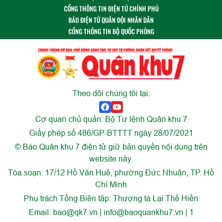
CỔNG THÔNG TIN ĐIỆN TỬ CHÍNH PHỦ
BÁO ĐIỆN TỬ QUÂN ĐỘI NHÂN DÂN
CỔNG THÔNG TIN BỘ QUỐC PHÒNG
Theo dõi chúng tôi tại:
Cơ quan chủ quản: Bộ Tư lệnh Quân khu 7
Giấy phép số 486/GP-BTTTT ngày 28/07/2021
© Báo Quân khu 7 điện tử giữ bản quyền nội dung trên
website này.
Tòa soạn: 17/12 Hồ Văn Huê, phường Đức Nhuận, TP. Hồ
Chí Minh
Phụ trách Tổng Biên tập: Thượng tá Lại Thế Hiền
Email:
bao@qk7.vn | info@baoquankhu7.vn | 1