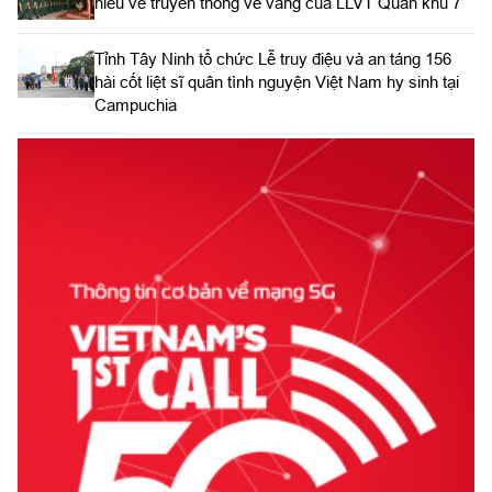
hiểu về truyền thống vẻ vang của LLVT Quân khu 7
​Tỉnh Tây Ninh tổ chức Lễ truy điệu và an táng 156
hài cốt liệt sĩ quân tình nguyện Việt Nam hy sinh tại
Campuchia