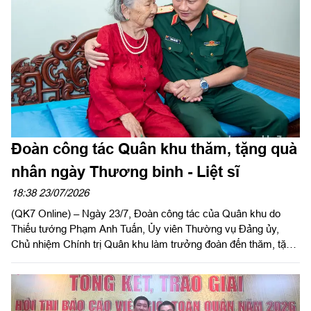
trách nhiệm và khát vọng cống hiến trong tuổi trẻ LLVT.
Đoàn công tác Quân khu thăm, tặng quà
nhân ngày Thương binh - Liệt sĩ
18:38 23/07/2026
(QK7 Online) – Ngày 23/7, Đoàn công tác của Quân khu do
Thiếu tướng Phạm Anh Tuấn, Ủy viên Thường vụ Đảng ủy,
Chủ nhiệm Chính trị Quân khu làm trưởng đoàn đến thăm, tặng
quà các đồng chí nguyên Thủ trưởng Bộ Tư lệnh Quân khu và
Mẹ Việt Nam Anh hùng trên địa bàn Thành phố Hồ Chí Minh,
nhân kỷ niệm 79 năm ngày Thương binh - Liệt sĩ (27/7/1947 -
27/7/2026).