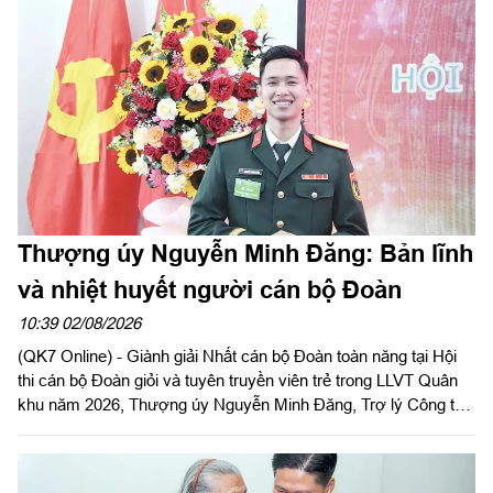
Thượng úy Nguyễn Minh Đăng: Bản lĩnh
và nhiệt huyết người cán bộ Đoàn
10:39 02/08/2026
(QK7 Online) - Giành giải Nhất cán bộ Đoàn toàn năng tại Hội
thi cán bộ Đoàn giỏi và tuyên truyền viên trẻ trong LLVT Quân
khu năm 2026, Thượng úy Nguyễn Minh Đăng, Trợ lý Công tác
quần chúng, Phòng Chính trị, Bộ CHQS tỉnh Tây Ninh xem đó
là dấu mốc trên hành trình rèn luyện của người cán bộ Đoàn.
Với anh, Hội thi là cơ hội lan tỏa những giá trị tốt đẹp, khơi dậy