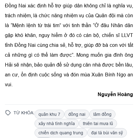
Đồng Nai xác định hỗ trợ giúp dân không chỉ là nghĩa vụ,
trách nhiệm, là chức năng nhiệm vụ của Quân đội mà còn
là “Mệnh lệnh từ trái tim” với tinh thần “Ở đâu Nhân dân
gặp khó khăn, nguy hiểm ở đó có cán bộ, chiến sĩ LLVT
tỉnh Đồng Nai cùng chia sẻ, hỗ trợ, giúp đỡ bà con với tất
cả những gì có thể làm được”. Mong muốn gia đình ông
Hải sẽ nhận, bảo quản để sử dụng căn nhà được bền lâu,
an cư, ổn định cuộc sống và đón mùa Xuân Bính Ngọ an
vui.
Nguyễn Hoàng
TỪ KHÓA:
quân khu 7
đồng nai
lâm đồng
xây nhà tình nghĩa
thiên tai mưa lũ
chiến dịch quang trung
đại tá bùi văn sỹ