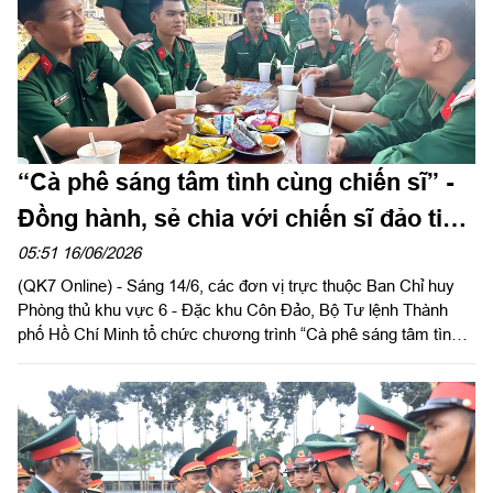
“Cà phê sáng tâm tình cùng chiến sĩ” -
Đồng hành, sẻ chia với chiến sĩ đảo tiền
tiêu
05:51 16/06/2026
(QK7 Online) - Sáng 14/6, các đơn vị trực thuộc Ban Chỉ huy
Phòng thủ khu vực 6 - Đặc khu Côn Đảo, Bộ Tư lệnh Thành
phố Hồ Chí Minh tổ chức chương trình “Cà phê sáng tâm tình
cùng chiến sĩ”. Đây là buổi sinh hoạt đầu tiên được tổ chức sau
khi đơn vị tiếp nhận hơn 100 chiến sĩ hoàn thành 3 tháng huấn
luyện chiến sĩ mới về nhận nhiệm vụ tại Côn Đảo.