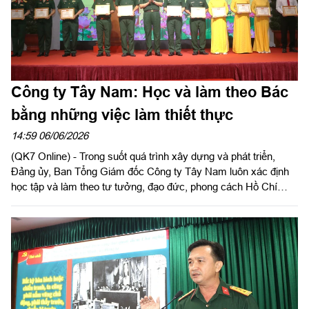
Công ty Tây Nam: Học và làm theo Bác
bằng những việc làm thiết thực
14:59 06/06/2026
(QK7 Online) - Trong suốt quá trình xây dựng và phát triển,
Đảng ủy, Ban Tổng Giám đốc Công ty Tây Nam luôn xác định
học tập và làm theo tư tưởng, đạo đức, phong cách Hồ Chí
Minh là động lực quan trọng để nâng cao năng lực lãnh đạo,
sức chiến đấu của tổ chức Đảng, xây dựng doanh nghiệp phát
triển bền vững. Từ nhận thức đến hành động, việc học và làm
theo Bác được cụ thể hóa bằng những mô hình, cách làm sáng
tạo, góp phần hoàn thành xuất sắc nhiệm vụ quốc phòng và sản
xuất, kinh doanh (SXKD).