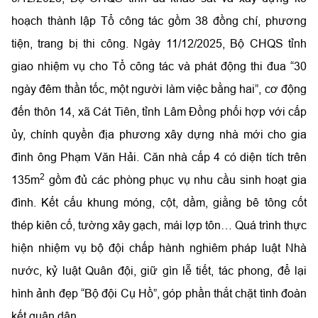
hoạch thành lập Tổ công tác gồm 38 đồng chí, phương
tiện, trang bị thi công. Ngày 11/12/2025, Bộ CHQS tỉnh
giao nhiệm vụ cho Tổ công tác và phát động thi đua “30
ngày đêm thần tốc, một người làm việc bằng hai”, cơ động
đến thôn 14, xã Cát Tiên, tỉnh Lâm Đồng phối hợp với cấp
ủy, chính quyền địa phương xây dựng nhà mới cho gia
đình ông Phạm Văn Hải. Căn nhà cấp 4 có diện tích trên
2
135m
gồm đủ các phòng phục vụ nhu cầu sinh hoạt gia
đình. Kết cấu khung móng, cột, dầm, giằng bê tông cốt
thép kiên cố, tường xây gạch, mái lợp tôn… Quá trình thực
hiện nhiệm vụ bộ đội chấp hành nghiêm pháp luật Nhà
nước, kỷ luật Quân đội, giữ gìn lễ tiết, tác phong, để lại
hình ảnh đẹp “Bộ đội Cụ Hồ”, góp phần thắt chặt tình đoàn
kết quân dân.