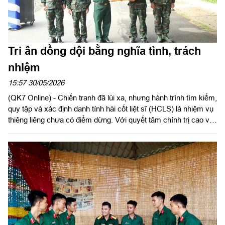
Tri ân đồng đội bằng nghĩa tình, trách
nhiệm
15:57 30/05/2026
(QK7 Online) - Chiến tranh đã lùi xa, nhưng hành trình tìm kiếm,
quy tập và xác định danh tính hài cốt liệt sĩ (HCLS) là nhiệm vụ
thiêng liêng chưa có điểm dừng. Với quyết tâm chính trị cao và
trách nhiệm “mệnh lệnh từ trái tim”, Ban Chỉ đạo 515 Quân khu
7 đang triển khai đồng bộ nhiều giải pháp, đẩy mạnh thực hiện
“Chiến dịch 500 ngày đêm tìm kiếm, quy tập và xác định danh
tính HCLS”, quyết tâm đưa các anh hùng liệt sĩ trở về với quê
hương, gia đình, góp phần xoa dịu nỗi đau chiến tranh, đáp ứng
nguyện vọng của thân nhân và Nhân dân.