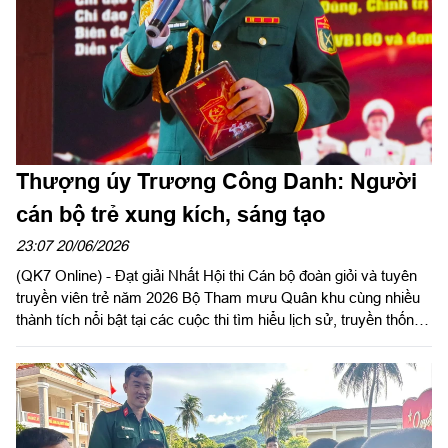
tích lũy tri thức và không ngừng đổi mới phương pháp tuyên
truyền.
Thượng úy Trương Công Danh: Người
cán bộ trẻ xung kích, sáng tạo
23:07 20/06/2026
(QK7 Online) - Đạt giải Nhất Hội thi Cán bộ đoàn giỏi và tuyên
truyền viên trẻ năm 2026 Bộ Tham mưu Quân khu cùng nhiều
thành tích nổi bật tại các cuộc thi tìm hiểu lịch sử, truyền thống
và nghiên cứu sáng kiến, cải tiến kỹ thuật, Thượng úy Trương
Công Danh, Chính trị viên Đại đội Nghi lễ, Tiểu đoàn 180 là một
trong những gương mặt tiêu biểu của tuổi trẻ LLVT Quân khu.
Ở anh luôn thể hiện tinh thần dám nghĩ, dám làm, trách nhiệm
trong công tác và khát vọng cống hiến của tuổi trẻ Quân đội.