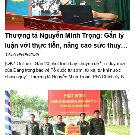
Thượng tá Nguyễn Minh Trọng: Gắn lý
luận với thực tiễn, nâng cao sức thuyết
phục
14:50 06/06/2026
(QK7 Online) - Gần 20 phút trình bày chuyên đề “Tư duy mới
của Đảng trong bảo vệ Tổ quốc từ sớm, từ xa, từ khi nước
chưa nguy”, Thượng tá Nguyễn Minh Trọng, Phó Chính ủy Ban
Chỉ huy Phòng thủ khu vực 1 - Bến Lức, Bộ CHQS tỉnh Tây
Ninh hoàn toàn làm chủ phần thuyết trình. Không phụ thuộc vào
tài liệu, anh dẫn dắt vấn đề bằng lập luận chặt chẽ, kết hợp
nhuần nhuyễn giữa lý luận và thực tiễn. Phần thể hiện thuyết
phục đã giúp anh xuất sắc giành giải Nhất Hội thi Báo cáo viên
giỏi năm 2026 trong LLVT Quân khu.