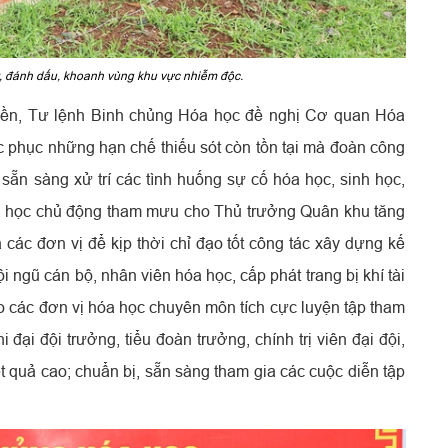
t, đánh dấu, khoanh vùng khu vực nhiễm độc.
Hiền, Tư lệnh Binh chủng Hóa học đề nghị Cơ quan Hóa
c phục những hạn chế thiếu sót còn tồn tại mà đoàn công
, sẵn sàng xử trí các tình huống sự cố hóa học, sinh học,
a học chủ động tham mưu cho Thủ trưởng Quân khu tăng
các đơn vị để kịp thời chỉ đạo tốt công tác xây dựng kế
 ngũ cán bộ, nhân viên hóa học, cấp phát trang bị khí tài
ạo các đơn vị hóa học chuyên môn tích cực luyện tập tham
 đại đội trưởng, tiểu đoàn trưởng, chính trị viên đại đội,
 quả cao; chuẩn bị, sẵn sàng tham gia các cuộc diễn tập