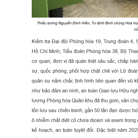
Thiếu tướng Nguyễn Đình Hiền, Tư lệnh Binh chủng Hóa học (t
củ
Kiểm tra Đại đội Phòng hóa 19, Trung đoàn 4,
Hồ Chí Minh; Tiểu đoàn Phòng hóa 38, Bộ Tham
cơ quan, đơn vị đã quán triệt sâu sắc, chấp hà
sự, quốc phòng, phối hợp chặt chẽ với Lữ đoà
quân sự nắm chắc tình hình liên quan đến vũ kh
như bảo đảm an ninh, an toàn Giao lưu Hữu ngh
lượng Phòng hóa Quân khu đã thu gom, vận chuy
tồn lưu sau chiến tranh, gần 50 tấn đạn dược hó
ô nhiễm chất diệt cỏ chứa dioxin và asem trong
kế hoạch, an toàn tuyệt đối. Đặc biệt năm 202