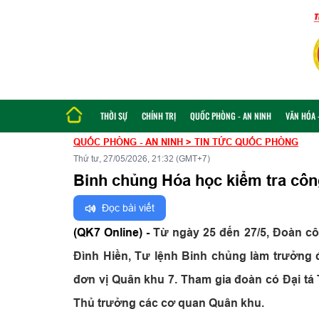
THỜI SỰ
CHÍNH TRỊ
QUỐC PHÒNG - AN NINH
VĂN HÓA -
QUỐC PHÒNG - AN NINH
>
TIN TỨC QUỐC PHÒNG
Thứ tư, 27/05/2026, 21:32 (GMT+7)
Binh chủng Hóa học kiểm tra côn
Đọc bài viết
(QK7 Online) -
Từ ngày 25 đến 27/5, Đoàn c
Đình Hiền, Tư lệnh Binh chủng làm trưởng 
đơn vị Quân khu 7. Tham gia đoàn có Đại 
Thủ trưởng các cơ quan Quân khu.