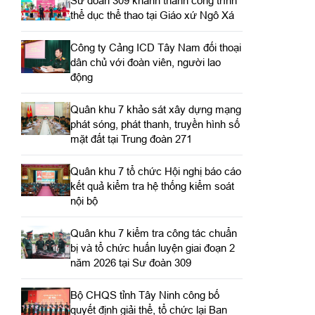
Sư đoàn 309 khánh thành công trình
thể dục thể thao tại Giáo xứ Ngô Xá
Công ty Cảng ICD Tây Nam đối thoại
dân chủ với đoàn viên, người lao
động
Quân khu 7 khảo sát xây dựng mạng
phát sóng, phát thanh, truyền hình số
mặt đất tại Trung đoàn 271
Quân khu 7 tổ chức Hội nghị báo cáo
kết quả kiểm tra hệ thống kiểm soát
nội bộ
Quân khu 7 kiểm tra công tác chuẩn
bị và tổ chức huấn luyện giai đoạn 2
năm 2026 tại Sư đoàn 309
Bộ CHQS tỉnh Tây Ninh công bố
quyết định giải thể, tổ chức lại Ban