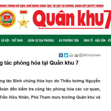
 XÃ HỘI - THỂ THAO
QUÂN SỰ ĐỊA PHƯƠNG
ĐA PHƯƠNG TIỆN
KINH TẾ - HẬU CẦN - K
891
lượt xem
g tác phòng hóa tại Quân khu 7
ông tác Binh chủng Hóa học do Thiếu tướng Nguyễn
đoàn đến kiểm tra công tác phòng hóa các cơ quan,
tá Trần Hữu Nhân, Phó Tham mưu trưởng Quân khu và