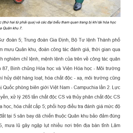
hứ hai từ phải qua) và các đại biểu tham quan trang bị khí tài hóa học
a Quân khu 7.
 Sư đoàn 5; Trung đoàn Gia Định, Bộ Tư lệnh Thành phố
 mưu Quân khu, đoàn công tác đánh giá, thời gian qua
nh nghiêm chỉ lệnh, mệnh lệnh của trên về công tác quân
n 87, Binh chủng Hóa học và Viện Hóa học - Môi trường
í hủy diệt hàng loạt, hóa chất độc - xạ, môi trường cũng
ị Quốc phòng biên giới Việt Nam - Campuchia lần 2. Lực
ển, xử lý 265 tấn chất độc CS và thủy phân chất độc CS
a học, hóa chất cấp 5; phối hợp điều tra đánh giá mức độ
 đất tại 5 sân bay dã chiến thuộc Quân khu bảo đảm đúng
5, mưa lũ gây ngập lụt nhiều nơi trên địa bàn tỉnh Lâm