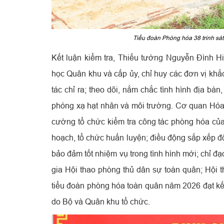
Tiểu đoàn Phòng hóa 38 trinh sá
Kết luận kiểm tra, Thiếu tướng Nguyễn Đình 
học Quân khu và cấp ủy, chỉ huy các đơn vị khắ
tác chỉ ra; theo dõi, nắm chắc tình hình địa bàn
phóng xạ hạt nhân và môi trường. Cơ quan Hó
cường tổ chức kiểm tra công tác phòng hóa của 
hoạch, tổ chức huấn luyện; điều động sắp xếp đội
bảo đảm tốt nhiệm vụ trong tình hình mới; chỉ đ
gia Hội thao phòng thủ dân sự toàn quân; Hội thi
tiểu đoàn phòng hóa toàn quân năm 2026 đạt kết
do Bộ và Quân khu tổ chức.