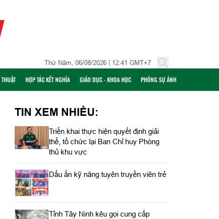
Thứ Năm, 06/08/2026 | 12:41 GMT+7
Ỹ THUẬT
HỢP TÁC KẾT NGHĨA
GIÁO DỤC - KHOA HỌC
PHÓNG SỰ ẢNH
TIN XEM NHIỀU:
Triển khai thực hiện quyết định giải
thể, tổ chức lại Ban Chỉ huy Phòng
thủ khu vực
Dấu ấn kỹ năng tuyên truyền viên trẻ
Tỉnh Tây Ninh kêu gọi cung cấp