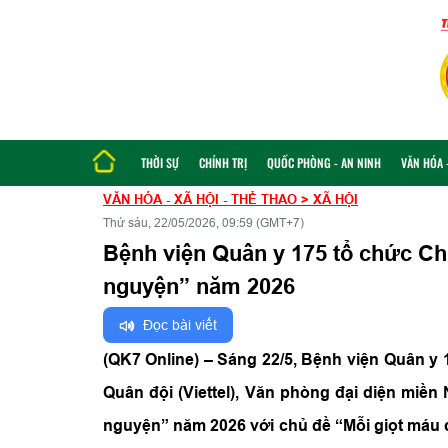
THỜI SỰ
CHÍNH TRỊ
QUỐC PHÒNG - AN NINH
VĂN HÓA -
VĂN HÓA - XÃ HỘI - THỂ THAO
>
XÃ HỘI
Thứ sáu, 22/05/2026, 09:59 (GMT+7)
Bệnh viện Quân y 175 tổ chức Ch
nguyện” năm 2026
Đọc bài viết
(QK7 Online) –
Sáng 22/5, Bệnh viện Quân y 
Quân đội (Viettel), Văn phòng đại diện miề
nguyện” năm 2026 với chủ đề “Mỗi giọt máu ch