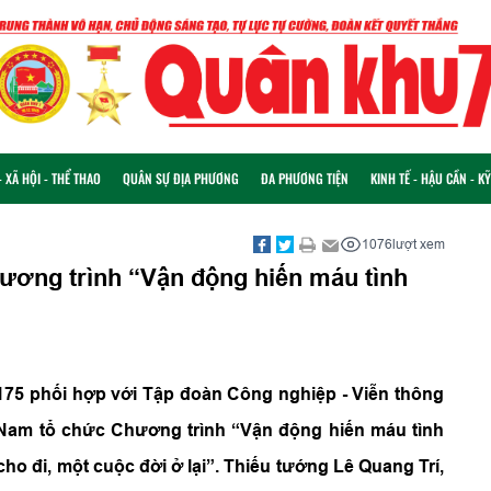
 XÃ HỘI - THỂ THAO
QUÂN SỰ ĐỊA PHƯƠNG
ĐA PHƯƠNG TIỆN
KINH TẾ - HẬU CẦN - K
1076
lượt xem
ương trình “Vận động hiến máu tình
175 phối hợp với Tập đoàn Công nghiệp - Viễn thông
n Nam tổ chức Chương trình “Vận động hiến máu tình
o đi, một cuộc đời ở lại”. Thiếu tướng Lê Quang Trí,