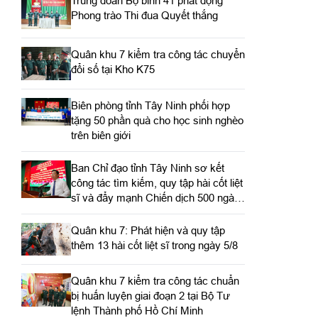
Trung đoàn Bộ binh 41 phát động
Phong trào Thi đua Quyết thắng
Quân khu 7 kiểm tra công tác chuyển
đổi số tại Kho K75
Biên phòng tỉnh Tây Ninh phối hợp
tặng 50 phần quà cho học sinh nghèo
trên biên giới
Ban Chỉ đạo tỉnh Tây Ninh sơ kết
công tác tìm kiếm, quy tập hài cốt liệt
sĩ và đẩy mạnh Chiến dịch 500 ngày
đêm
Quân khu 7: Phát hiện và quy tập
thêm 13 hài cốt liệt sĩ trong ngày 5/8
Quân khu 7 kiểm tra công tác chuẩn
bị huấn luyện giai đoạn 2 tại Bộ Tư
lệnh Thành phố Hồ Chí Minh