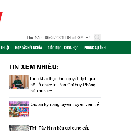
Thứ Năm, 06/08/2026 | 04:58 GMT+7
Ỹ THUẬT
HỢP TÁC KẾT NGHĨA
GIÁO DỤC - KHOA HỌC
PHÓNG SỰ ẢNH
TIN XEM NHIỀU:
Triển khai thực hiện quyết định giải
thể, tổ chức lại Ban Chỉ huy Phòng
thủ khu vực
Dấu ấn kỹ năng tuyên truyền viên trẻ
Tỉnh Tây Ninh kêu gọi cung cấp