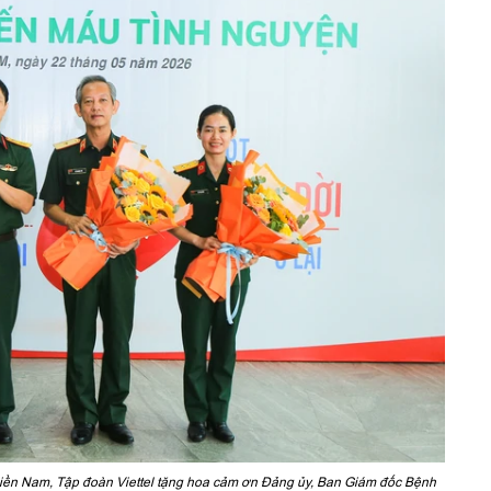
ền Nam, Tập đoàn Viettel tặng hoa cảm ơn Đảng ủy, Ban Giám đốc Bệnh