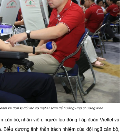
ttel và đơn vị đối tác có mặt từ sớm để hưởng ứng chương trình.
n cán bộ, nhân viên, người lao động Tập đoàn Viettel và
. Biểu dương tinh thần trách nhiệm của đội ngũ cán bộ,