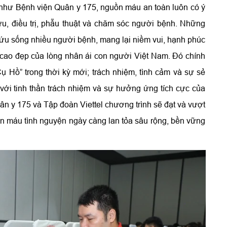
ối như Bệnh viện Quân y 175, nguồn máu an toàn luôn có ý
ứu, điều trị, phẫu thuật và chăm sóc người bệnh. Những
ứu sống nhiều người bệnh, mang lại niềm vui, hạnh phúc
rị cao đẹp của lòng nhân ái con người Việt Nam. Đó chính
ụ Hồ” trong thời kỳ mới; trách nhiệm, tình cảm và sự sẻ
, với tinh thần trách nhiệm và sự hưởng ứng tích cực của
ân y 175 và Tập đoàn Viettel chương trình sẽ đạt và vượt
iến máu tình nguyện ngày càng lan tỏa sâu rộng, bền vững