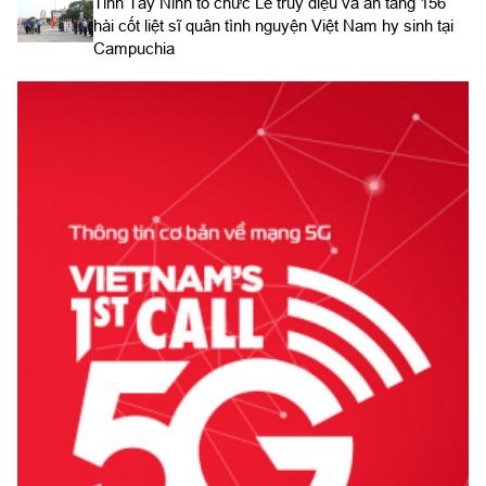
​Tỉnh Tây Ninh tổ chức Lễ truy điệu và an táng 156
hài cốt liệt sĩ quân tình nguyện Việt Nam hy sinh tại
Campuchia