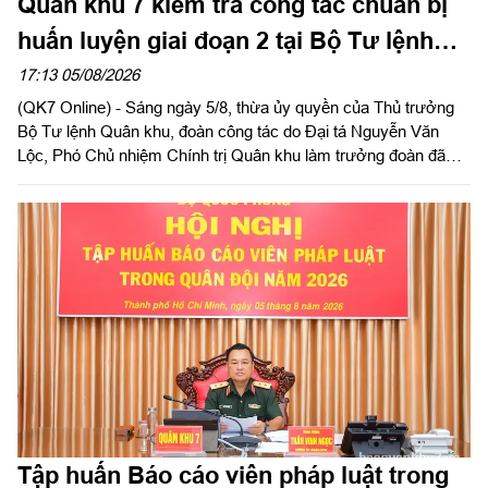
Quân khu 7 kiểm tra công tác chuẩn bị
huấn luyện giai đoạn 2 tại Bộ Tư lệnh
Thành phố Hồ Chí Minh
17:13 05/08/2026
(QK7 Online) - Sáng ngày 5/8, thừa ủy quyền của Thủ trưởng
Bộ Tư lệnh Quân khu, đoàn công tác do Đại tá Nguyễn Văn
Lộc, Phó Chủ nhiệm Chính trị Quân khu làm trưởng đoàn đã
kiểm tra công tác chuẩn bị và tổ chức huấn luyện giai đoạn 2
năm 2026 tại Trung đoàn Minh Đạm và Ban Chỉ huy Quân sự
(CHQS) phường Tam Long (Bộ Tư lệnh TP Hồ Chí Minh).
Tập huấn Báo cáo viên pháp luật trong