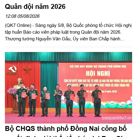
Quân đội năm 2026
12:08 05/08/2026
(QK7 Online) - Sáng ngày 5/8, Bộ Quốc phòng tổ chức Hội nghị
tập huấn Báo cáo viên pháp luật trong Quân đội năm 2026.
Thượng tướng Nguyễn Văn Gấu, Ủy viên Ban Chấp hành
Trung ương Đảng, Ủy viên Quân ủy Trung ương, Thứ trưởng
Bộ Quốc phòng, Chủ tịch Hội đồng Phổ biến, giáo dục pháp luật
Bộ Quốc phòng chủ trì hội nghị. Hội nghị được tổ chức bằng
hình thức trực tiếp kết hợp với trực tuyến tại 122 điểm cầu
trong toàn quân.
Bộ CHQS thành phố Đồng Nai công bố