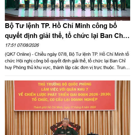
Bộ Tư lệnh TP. Hồ Chí Minh công bố
quyết định giải thể, tổ chức lại Ban Chỉ
huy PTKV, thành lập các đơn vị trực
17:51 07/08/2026
(QK7 Online) - Chiều ngày 07/8, Bộ Tư lệnh TP. Hồ Chí Minh tổ
thuộc
chức Hội nghị công bố quyết định giải thể, tổ chức lại Ban Chỉ
huy Phòng thủ khu vực, thành lập các đơn vị trực thuộc. Trung
tướng Lê Xuân Thế, Ủy viên Ban Chấp hành Trung ương Đảng,
Ủy viên Quân ủy Trung ương, Phó Bí thư Đảng ủy, Tư lệnh
Quân khu dự, chỉ đạo hội nghị. Thiếu tướng Vũ Văn Điền, Ủy
viên Ban Thường vụ Thành ủy, Tư lệnh Bộ Tư lệnh TP. Hồ Chí
Minh chủ trì hội nghị.