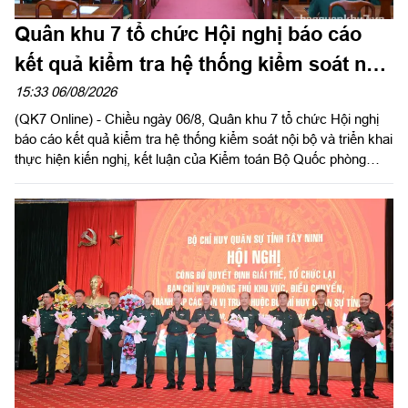
Quân khu 7 tổ chức Hội nghị báo cáo
kết quả kiểm tra hệ thống kiểm soát nội
bộ
15:33 06/08/2026
(QK7 Online) - Chiều ngày 06/8, Quân khu 7 tổ chức Hội nghị
báo cáo kết quả kiểm tra hệ thống kiểm soát nội bộ và triển khai
thực hiện kiến nghị, kết luận của Kiểm toán Bộ Quốc phòng
năm 2026 trong LLVT Quân khu. Trung tướng Lê Xuân Thế, Ủy
viên Ban Chấp hành Trung ương Đảng, Ủy viên Quân ủy Trung
ương, Phó Bí thư Đảng ủy, Tư lệnh Quân khu chủ trì hội nghị.