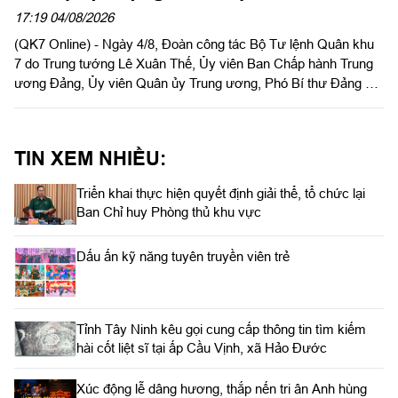
thành lập Quân khu
17:19 04/08/2026
(QK7 Online) - Ngày 4/8, Đoàn công tác Bộ Tư lệnh Quân khu
7 do Trung tướng Lê Xuân Thế, Ủy viên Ban Chấp hành Trung
ương Đảng, Ủy viên Quân ủy Trung ương, Phó Bí thư Đảng ủy,
Tư lệnh Quân khu và Trung tướng Trần Vinh Ngọc, Bí thư Đảng
ủy, Chính ủy Quân khu làm trưởng đoàn phối hợp với UBND
tỉnh Tây Ninh khảo sát thực địa khu đất phục dựng Di tích lịch
TIN XEM NHIỀU:
sử nơi thành lập LLVT Quân khu 7 tại xã Đức Huệ, tỉnh Tây
Ninh. Đồng chí Lê Văn Hẳn, Phó Bí thư Tỉnh uỷ, Chủ tịch
Triển khai thực hiện quyết định giải thể, tổ chức lại
UBND tỉnh Tây Ninh tiếp và làm việc với đoàn.
Ban Chỉ huy Phòng thủ khu vực
Dấu ấn kỹ năng tuyên truyền viên trẻ
Tỉnh Tây Ninh kêu gọi cung cấp thông tin tìm kiếm
hài cốt liệt sĩ tại ấp Cầu Vịnh, xã Hảo Đước
Xúc động lễ dâng hương, thắp nến tri ân Anh hùng