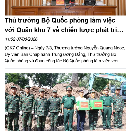
Thủ trưởng Bộ Quốc phòng làm việc
với Quân khu 7 về chiến lược phát triển
giai đoạn 2026 – 2030, tổ chức, cơ cấu
11:52 07/08/2026
(QK7 Online) – Ngày 7/8, Thượng tướng Nguyễn Quang Ngọc,
lại doanh nghiệp
Ủy viên Ban Chấp hành Trung ương Đảng, Thứ trưởng Bộ
Quốc phòng và đoàn công tác Bộ Quốc phòng làm việc với
Quân khu 7 về chiến lược phát triển giai đoạn 2026 – 2030, tổ
chức cơ cấu lại doanh nghiệp. Thiếu tướng Đặng Văn Lẫm, Ủy
viên Thường vụ Đảng ủy, Phó Tư lệnh Quân khu tiếp đoàn.