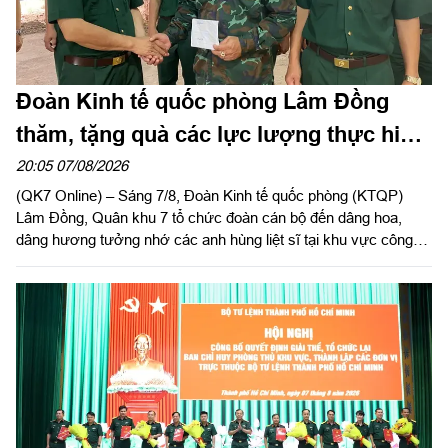
Đoàn Kinh tế quốc phòng Lâm Đồng
thăm, tặng quà các lực lượng thực hiện
nhiệm vụ tìm kiếm, quy tập hài cốt liệt sĩ
20:05 07/08/2026
(QK7 Online) – Sáng 7/8, Đoàn Kinh tế quốc phòng (KTQP)
Lâm Đồng, Quân khu 7 tổ chức đoàn cán bộ đến dâng hoa,
dâng hương tưởng nhớ các anh hùng liệt sĩ tại khu vực công
viên Lê Thị Riêng, TP Hồ Chí Minh và xã Minh Đức, thành phố
Đồng Nai do Thượng tá Đinh Nho Hùng, Đoàn trưởng Đoàn
KTQP Lâm Đồng làm trưởng đoàn.