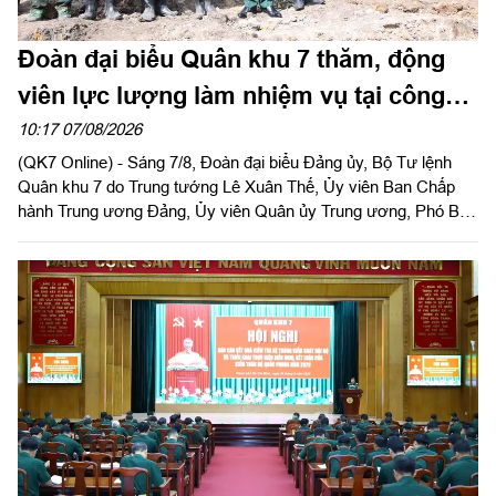
Đoàn đại biểu Quân khu 7 thăm, động
viên lực lượng làm nhiệm vụ tại công
viên Lê Thị Riêng
10:17 07/08/2026
(QK7 Online) - Sáng 7/8, Đoàn đại biểu Đảng ủy, Bộ Tư lệnh
Quân khu 7 do Trung tướng Lê Xuân Thế, Ủy viên Ban Chấp
hành Trung ương Đảng, Ủy viên Quân ủy Trung ương, Phó Bí
thư Đảng ủy, Tư lệnh Quân khu làm trưởng đoàn tổ chức dâng
hoa, dâng hương tưởng niệm cố Tổng Bí thư Trần Phú, các anh
hùng liệt sĩ và thăm, động viên lực lượng đang làm nhiệm vụ tại
công viên Lê Thị Riêng, Thành phố Hồ Chí Minh.