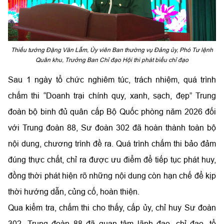
Thiếu tướng Đặng Văn Lẫm, Ủy viên Ban thường vụ Đảng ủy, Phó Tư lệnh
Quân khu, Trưởng Ban Chỉ đạo Hội thi phát biểu chỉ đạo
Sau 1 ngày tổ chức nghiêm túc, trách nhiệm, quá trình
chấm thi “Doanh trại chính quy, xanh, sạch, đẹp” Trung
đoàn bộ binh đủ quân cấp Bộ Quốc phòng năm 2026 đối
với Trung đoàn 88, Sư đoàn 302 đã hoàn thành toàn bộ
nội dung, chương trình đề ra. Quá trình chấm thi bảo đảm
đúng thực chất, chỉ ra được ưu điểm để tiếp tục phát huy,
đồng thời phát hiện rõ những nội dung còn hạn chế để kịp
thời hướng dẫn, củng cố, hoàn thiện.
Qua kiểm tra, chấm thi cho thấy, cấp ủy, chỉ huy Sư đoàn
302, Trung đoàn 88 đã quan tâm lãnh đạo, chỉ đạo, tổ