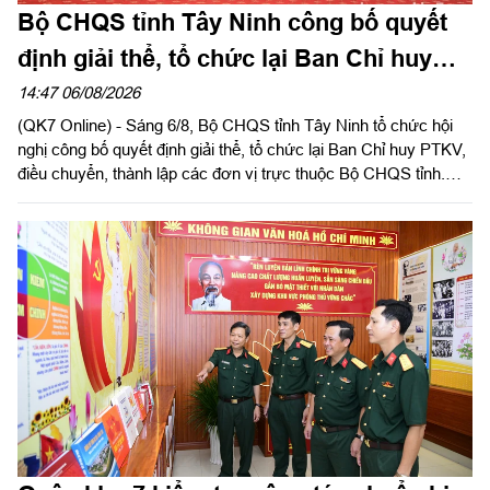
Bộ CHQS tỉnh Tây Ninh công bố quyết
định giải thể, tổ chức lại Ban Chỉ huy
phòng thủ khu vực
14:47 06/08/2026
(QK7 Online) - Sáng 6/8, Bộ CHQS tỉnh Tây Ninh tổ chức hội
nghị công bố quyết định giải thể, tổ chức lại Ban Chỉ huy PTKV,
điều chuyển, thành lập các đơn vị trực thuộc Bộ CHQS tỉnh.
Thừa ủy quyền của Bộ Tư lệnh Quân khu 7, Thiếu tướng Lê
Ngọc Hải, Phó Tham mưu trưởng Quân khu dự và phát biểu
chỉ đạo.