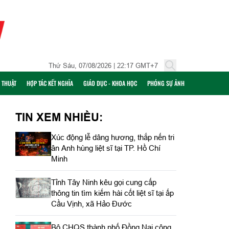
Thứ Sáu, 07/08/2026 | 22:17 GMT+7
Ỹ THUẬT
HỢP TÁC KẾT NGHĨA
GIÁO DỤC - KHOA HỌC
PHÓNG SỰ ẢNH
TIN XEM NHIỀU:
Xúc động lễ dâng hương, thắp nến tri
ân Anh hùng liệt sĩ tại TP. Hồ Chí
Minh
Tỉnh Tây Ninh kêu gọi cung cấp
thông tin tìm kiếm hài cốt liệt sĩ tại ấp
Cầu Vịnh, xã Hảo Đước
Bộ CHQS thành phố Đồng Nai công