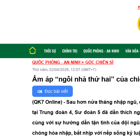
THỜI SỰ
CHÍNH TRỊ
QUỐC PHÒNG - AN NINH
VĂN HÓA -
QUỐC PHÒNG - AN NINH
>
GÓC CHIẾN SĨ
Thứ năm, 02/04/2026, 12:07 (GMT+7)
Ấm áp “ngôi nhà thứ hai” của chi
Đọc bài viết
(QK7 Online) - Sau hơn nửa tháng nhập ngũ, 
tại Trung đoàn 4, Sư đoàn 5 đã dần thích n
cùng với sự hướng dẫn tận tình của đội ngũ
chóng hòa nhập, bắt nhịp với nếp sống kỷ luậ