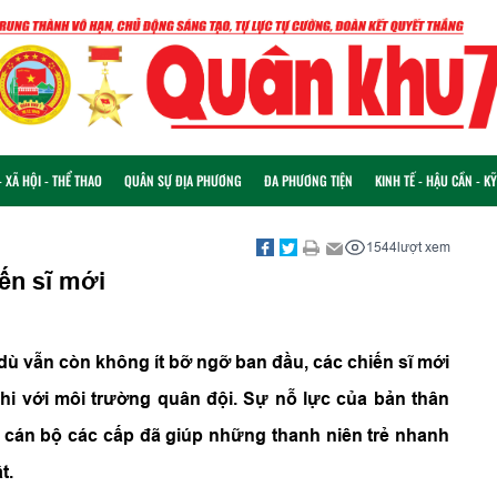
 XÃ HỘI - THỂ THAO
QUÂN SỰ ĐỊA PHƯƠNG
ĐA PHƯƠNG TIỆN
KINH TẾ - HẬU CẦN - K
1544
lượt xem
ến sĩ mới
dù vẫn còn không ít bỡ ngỡ ban đầu, các chiến sĩ mới
ghi với môi trường quân đội. Sự nỗ lực của bản thân
 cán bộ các cấp đã giúp những thanh niên trẻ nhanh
t.