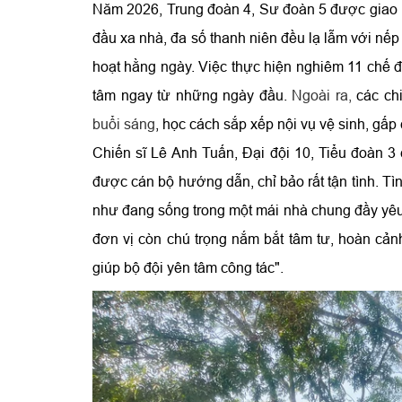
Năm 2026, Trung đoàn 4, Sư đoàn 5 được giao n
đầu xa nhà, đa số thanh niên đều lạ lẫm với nếp 
hoạt hằng ngày. Việc thực hiện nghiêm 11 chế độ
tâm ngay từ những ngày đầu.
Ngoài ra,
các ch
buổi sáng
, học cách sắp xếp nội vụ vệ sinh, gấ
Chiến sĩ Lê Anh Tuấn, Đại đội 10, Tiểu đoàn 3 
được cán bộ hướng dẫn, chỉ bảo rất tận tình. Tì
như đang sống trong một mái nhà chung đầy yêu t
đơn vị còn chú trọng nắm bắt tâm tư, hoàn cảnh
giúp bộ đội yên tâm công tác".