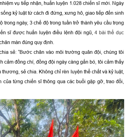
hiệm vụ tiếp nhận, huấn luyện 1.028 chiến sĩ mới. Ngày
sống kỷ luật từ cách đi đứng, xưng hô, giao tiếp đến sinh
 trong ngày, 3 chế độ trong tuần trở thành yêu cầu trọng
iến sĩ được huấn luyện điều lệnh đội ngũ,
4 bài thể dục
p chăn màn đúng quy định.
chia sẻ: “Bước chân vào môi trường quân đội, chúng tôi
nh cảm đồng chí, đồng đội ngày càng gắn bó, tôi cảm thấy
hương, sẻ chia. Không chỉ rèn luyện thể chất và kỷ luật,
 của từng chiến sĩ thông qua các buổi gặp gỡ, trao đổi,