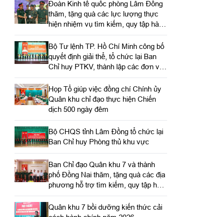
Đoàn Kinh tế quốc phòng Lâm Đồng
thăm, tặng quà các lực lượng thực
hiện nhiệm vụ tìm kiếm, quy tập hài
cốt liệt sĩ
Bộ Tư lệnh TP. Hồ Chí Minh công bố
quyết định giải thể, tổ chức lại Ban
Chỉ huy PTKV, thành lập các đơn vị
trực thuộc
Họp Tổ giúp việc đồng chí Chính ủy
Quân khu chỉ đạo thực hiện Chiến
dịch 500 ngày đêm
Bộ CHQS tỉnh Lâm Đồng tổ chức lại
Ban Chỉ huy Phòng thủ khu vực
Ban Chỉ đạo Quân khu 7 và thành
phố Đồng Nai thăm, tặng quà các địa
phương hỗ trợ tìm kiếm, quy tập hài
cốt liệt sĩ
Quân khu 7 bồi dưỡng kiến thức cải