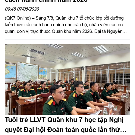
09:45 07/08/2026
(QK7 Online) – Sáng 7/8, Quân khu 7 tổ chức lớp bồi dưỡng
kiến thức cải cách hành chính cho cán bộ, nhân viên các cơ
quan, đơn vị trực thuộc Quân khu năm 2026. Đại tá Nguyễn
Ngọc Kiên, Bí thư Đảng ủy Bộ Tham mưu, Phó Tham mưu
trưởng Quân khu dự, phát biểu chỉ đạo.
Tuổi trẻ LLVT Quân khu 7 học tập Nghị
quyết Đại hội Đoàn toàn quốc lần thứ