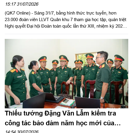
XIII
15:17 31/07/2026
(QK7 Online) - Sáng 31/7, bằng hình thức trực tuyến, hơn
23.000 đoàn viên LLVT Quân khu 7 tham gia học tập, quán triệt
Nghị quyết Đại hội Đoàn toàn quốc lần thứ XIII, nhiệm kỳ 2026 -
2031.
Thiếu tướng Đặng Văn Lẫm kiểm tra
công tác bảo đảm năm học mới của
Trường Thiếu sinh quân miền Nam
14:54 30/07/2026