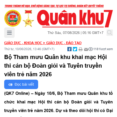
Mở menu chính
Thứ Sáu, 07/08/2026 | 05:16 GMT+7
GIÁO DỤC - KHOA HỌC
>
GIÁO DỤC - ĐÀO TẠO
Thứ tư, 10/06/2026, 13:46 (GMT+7)
1181
lượt xem
Bộ Tham mưu Quân khu khai mạc Hội
thi cán bộ Đoàn giỏi và Tuyên truyền
viên trẻ năm 2026
Đọc bài viết
(QK7 Online) – Ngày 10/6, Bộ Tham mưu Quân khu tổ
chức khai mạc Hội thi cán bộ Đoàn giỏi và Tuyên
truyền viên trẻ năm 2026. Dự và theo dõi hội thi có Đại