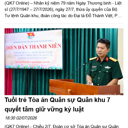
(QK7 Online) – Nhân kỷ niệm 79 năm Ngày Thương binh - Liệt
sĩ (27/7/1947 – 27/7/2026), ngày 27/7, thừa ủy quyền của Bộ
Tư lệnh Quân khu, đoàn công tác do Đại tá Đỗ Thành Việt, Phó
Chủ nhiệm Ủy ban Kiểm tra Đảng ủy Quân khu làm trưởng
đoàn đến dâng hoa, dâng hương tưởng niệm các anh hùng liệt
sĩ tại Nghĩa trang Liệt sĩ Bình Thuận, tỉnh Lâm Đồng.
Tuổi trẻ Tòa án Quân sự Quân khu 7
quyết tâm giữ vững kỷ luật
18:30 02/07/2026
(QK7 Online) - Chiều 2/7, Đoàn cơ sở Tòa án Quân sự Quân