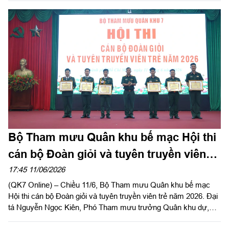
(phường Long An) và Nghĩa trang liệt sĩ Đức Hòa (xã Đức Hòa)
đối với các phần mộ liệt sĩ chưa xác định được thông tin. Tham
gia hoạt động có Thượng tá Võ Lê Hiến, Phó Chủ nhiệm Chính
trị Bộ CHQS tỉnh Tây Ninh; Thượng tá Nguyễn Thành Trung,
Phó Chủ nhiệm Chính trị Bộ Tham mưu Quân khu 7.
Bộ Tham mưu Quân khu bế mạc Hội thi
cán bộ Đoàn giỏi và tuyên truyền viên
trẻ năm 2026
17:45 11/06/2026
(QK7 Online) – Chiều 11/6, Bộ Tham mưu Quân khu bế mạc
Hội thi cán bộ Đoàn giỏi và tuyên truyền viên trẻ năm 2026. Đại
tá Nguyễn Ngọc Kiên, Phó Tham mưu trưởng Quân khu dự,
phát biểu chỉ đạo.