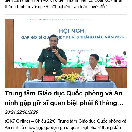
diễn đàn thanh niên với chủ đề “Thanh niên Lữ đoàn 657 nhận
thức chính trị vững, kỷ luật nghiêm, an toàn tuyệt đối”.
Trung tâm Giáo dục Quốc phòng và An
ninh gặp gỡ sĩ quan biệt phái 6 tháng
đầu năm 2026
20:21 22/06/2026
(QK7 Online) – Chiều 22/6, Trung tâm Giáo dục Quốc phòng và
An ninh tổ chức gặp gỡ đội ngũ sĩ quan biệt phái 6 tháng đầu