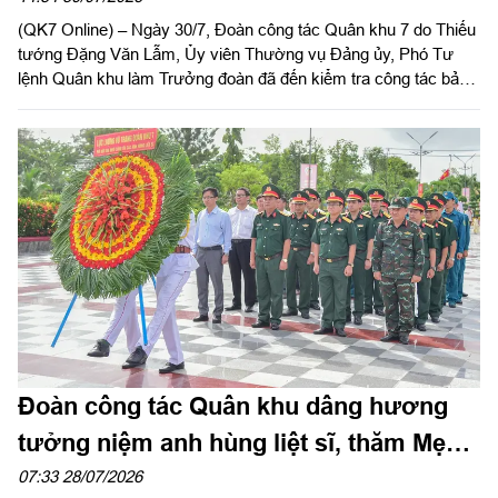
(QK7 Online) – Ngày 30/7, Đoàn công tác Quân khu 7 do Thiếu
tướng Đặng Văn Lẫm, Ủy viên Thường vụ Đảng ủy, Phó Tư
lệnh Quân khu làm Trưởng đoàn đã đến kiểm tra công tác bảo
đảm chuẩn bị khai giảng năm học 2026–2027 tại Trường Thiếu
sinh quân miền Nam.
Đoàn công tác Quân khu dâng hương
tưởng niệm anh hùng liệt sĩ, thăm Mẹ
Việt Nam Anh hùng tại tỉnh Lâm Đồng
07:33 28/07/2026