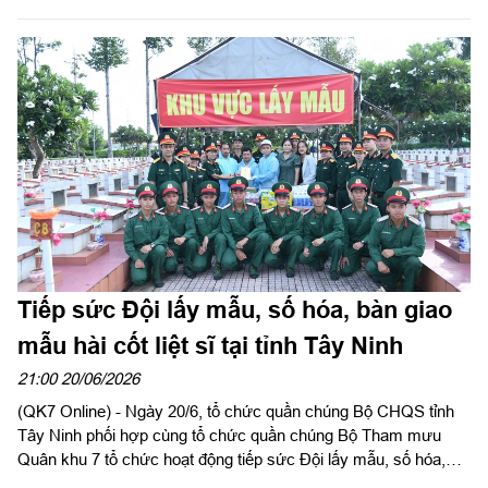
năm 2026. Thiếu tướng, TS. Trần Đức Thắng, Bí thư Đảng ủy
Cục Chính trị, Phó Chủ nhiệm Chính trị Quân khu dự, phát biểu
chỉ đạo.
Tiếp sức Đội lấy mẫu, số hóa, bàn giao
mẫu hài cốt liệt sĩ tại tỉnh Tây Ninh
21:00 20/06/2026
(QK7 Online) - Ngày 20/6, tổ chức quần chúng Bộ CHQS tỉnh
Tây Ninh phối hợp cùng tổ chức quần chúng Bộ Tham mưu
Quân khu 7 tổ chức hoạt động tiếp sức Đội lấy mẫu, số hóa,
bàn giao mẫu hài cốt liệt sĩ tại Nghĩa trang liệt sĩ Long An