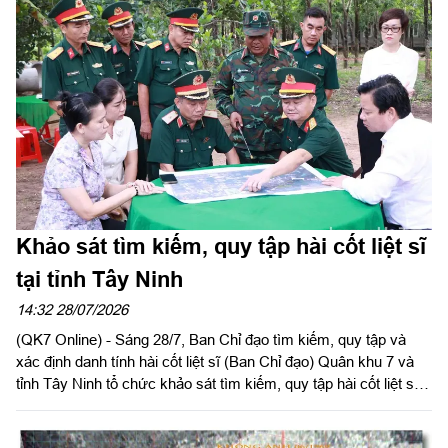
trưởng, Tham mưu trưởng Bộ CHQS tỉnh, Ủy viên Ban Chỉ đạo
diễn tập tỉnh, Phó Trưởng ban thường trực Ban tổ chức diễn tập
tỉnh; Đại tá Phạm Ngọc Thạch, Phó Chỉ huy trưởng Bộ CHQS
tỉnh.
Khảo sát tìm kiếm, quy tập hài cốt liệt sĩ
tại tỉnh Tây Ninh
14:32 28/07/2026
(QK7 Online) - Sáng 28/7, Ban Chỉ đạo tìm kiếm, quy tập và
xác định danh tính hài cốt liệt sĩ (Ban Chỉ đạo) Quân khu 7 và
tỉnh Tây Ninh tổ chức khảo sát tìm kiếm, quy tập hài cốt liệt sĩ
(HCLS) tại tổ 20, ấp Vịnh, xã Hảo Đước.