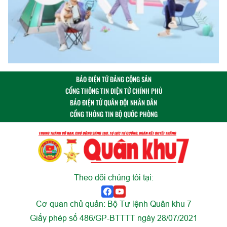
BÁO ĐIỆN TỬ ĐẢNG CỘNG SẢN
CỔNG THÔNG TIN ĐIỆN TỬ CHÍNH PHỦ
BÁO ĐIỆN TỬ QUÂN ĐỘI NHÂN DÂN
CỔNG THÔNG TIN BỘ QUỐC PHÒNG
Theo dõi chúng tôi tại:
Cơ quan chủ quản: Bộ Tư lệnh Quân khu 7
Giấy phép số 486/GP-BTTTT ngày 28/07/2021