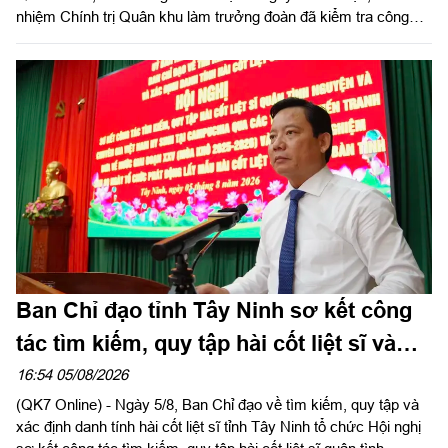
nhiệm Chính trị Quân khu làm trưởng đoàn đã kiểm tra công
tác chuẩn bị và tổ chức huấn luyện giai đoạn 2 năm 2026 tại
Trung đoàn 738 và Ban CHQS phường Tân An, Bộ CHQS tỉnh
Tây Ninh.
Ban Chỉ đạo tỉnh Tây Ninh sơ kết công
tác tìm kiếm, quy tập hài cốt liệt sĩ và
đẩy mạnh Chiến dịch 500 ngày đêm
16:54 05/08/2026
(QK7 Online) - Ngày 5/8, Ban Chỉ đạo về tìm kiếm, quy tập và
xác định danh tính hài cốt liệt sĩ tỉnh Tây Ninh tổ chức Hội nghị