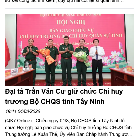
sơ kết công tác tìm kiếm, quy tập hài cốt liệt sĩ quân tình
nguyện, chuyên gia Việt Nam hy sinh qua các thời kỳ chiến
tranh tại Campuchia đưa về nước giai đoạn XXV; rút kinh
nghiệm sau 60 ngày triển khai lấy mẫu hài cốt liệt sĩ; phát động
đợt thi đua cao điểm với chủ đề “350 ngày đêm thần tốc, quyết
thắng”. Đồng chí Phạm Tấn Hòa, Phó chủ tịch UBND tỉnh Tây
Ninh, Trưởng ban Chỉ đạo về tìm kiếm, quy tập và xác định
danh tính hài cốt liệt sĩ tỉnh Tây Ninh chủ trì hội nghị.
Đại tá Trần Văn Cư giữ chức Chỉ huy
trưởng Bộ CHQS tỉnh Tây Ninh
19:41 04/08/2026
(QK7 Online) - Chiều ngày 04/8, Bộ CHQS tỉnh Tây Ninh tổ
chức Hội nghị bàn giao chức vụ Chỉ huy trưởng Bộ CHQS tỉnh.
Trung tướng Lê Xuân Thế, Ủy viên Ban Chấp hành Trung ương