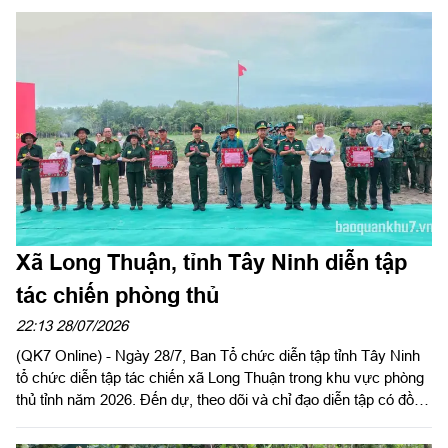
khu 7 dự và phát biểu chỉ đạo. Đại tá Trần Đình Hưng, Phó Chỉ
huy trưởng, Tham mưu trưởng Bộ CHQS tỉnh, thừa ủy quyền
UBND tỉnh chủ trì hội nghị. Dự Hội nghị có Đại tá Bùi Đăng
Ninh, Chính ủy Bộ CHQS tỉnh.
Xã Long Thuận, tỉnh Tây Ninh diễn tập
tác chiến phòng thủ
22:13 28/07/2026
(QK7 Online) - Ngày 28/7, Ban Tổ chức diễn tập tỉnh Tây Ninh
tổ chức diễn tập tác chiến xã Long Thuận trong khu vực phòng
thủ tỉnh năm 2026. Đến dự, theo dõi và chỉ đạo diễn tập có đồng
chí Nguyễn Hồng Sơn, Phó Chủ tịch HĐND tỉnh, Phó Trưởng
ban tổ chức diễn tập tỉnh; Đại tá Trần Đình Hưng, Phó Chỉ huy