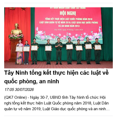
Đảng, Ủy viên Quân ủy Trung ương, Phó Bí thư Đảng ủy, Tư
lệnh Quân khu 7 và đồng chí Nguyễn Văn Quyết, Ủy viên Ban
Chấp hành Trung ương Đảng, Bí thư Tỉnh ủy, Bí thư Đảng ủy
Quân sự tỉnh đồng chủ trì hội nghị.
Tây Ninh tổng kết thực hiện các luật về
quốc phòng, an ninh
17:05 30/07/2026
(QK7 Online) - Ngày 30-7, UBND tỉnh Tây Ninh tổ chức Hội
nghị tổng kết thực hiện Luật Quốc phòng năm 2018, Luật Dân
quân tự vệ năm 2019, Luật Giáo dục quốc phòng và an ninh
năm 2013. Đại tá Trần Hữu Nhân, Phó Tham mưu trưởng Quân