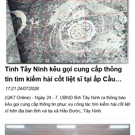
Tỉnh Tây Ninh kêu gọi cung cấp thông
tin tìm kiếm hài cốt liệt sĩ tại ấp Cầu
Vịnh, xã Hảo Đước
17:21 24/07/2026
(QK7 Online) - Ngày 24 - 7, UBND tỉnh Tây Ninh ra thông báo
kêu gọi cung cấp thông tin phục vụ công tác tìm kiếm hài cốt liệt
sĩ trên địa bàn tỉnh và tại xã Hảo Đước, Tây Ninh.