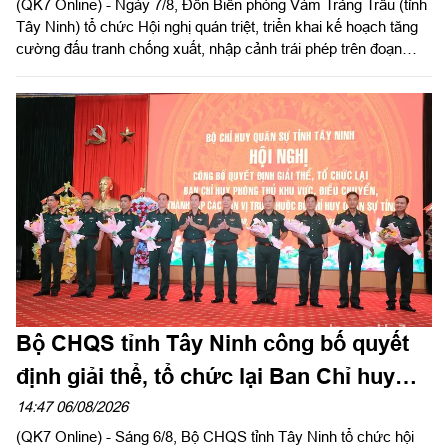
(QK7 Online) - Ngày 7/8, Đồn Biên phòng Vàm Trảng Trâu (tỉnh
Tây Ninh) tổ chức Hội nghị quán triệt, triển khai kế hoạch tăng
cường đấu tranh chống xuất, nhập cảnh trái phép trên đoạn
biên giới đơn vị quản lý.
Bộ CHQS tỉnh Tây Ninh công bố quyết
định giải thể, tổ chức lại Ban Chỉ huy
phòng thủ khu vực
14:47 06/08/2026
(QK7 Online) - Sáng 6/8, Bộ CHQS tỉnh Tây Ninh tổ chức hội