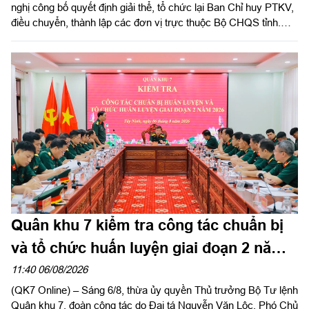
nghị công bố quyết định giải thể, tổ chức lại Ban Chỉ huy PTKV,
điều chuyển, thành lập các đơn vị trực thuộc Bộ CHQS tỉnh.
Thừa ủy quyền của Bộ Tư lệnh Quân khu 7, Thiếu tướng Lê
Ngọc Hải, Phó Tham mưu trưởng Quân khu dự và phát biểu
chỉ đạo.
Quân khu 7 kiểm tra công tác chuẩn bị
và tổ chức huấn luyện giai đoạn 2 năm
2026 tại tỉnh Tây Ninh
11:40 06/08/2026
(QK7 Online) – Sáng 6/8, thừa ủy quyền Thủ trưởng Bộ Tư lệnh
Quân khu 7, đoàn công tác do Đại tá Nguyễn Văn Lộc, Phó Chủ