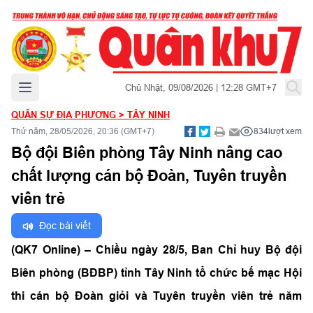
Mở menu chính
Chủ Nhật, 09/08/2026 | 12:28 GMT+7
QUÂN SỰ ĐỊA PHƯƠNG
>
TÂY NINH
Thứ năm, 28/05/2026, 20:36 (GMT+7)
834
lượt xem
Bộ đội Biên phòng Tây Ninh nâng cao
chất lượng cán bộ Đoàn, Tuyên truyền
viên trẻ
Đọc bài viết
(QK7 Online) – Chiều ngày 28/5, Ban Chỉ huy Bộ đội
Biên phòng (BĐBP) tỉnh Tây Ninh tổ chức bế mạc Hội
thi cán bộ Đoàn giỏi và Tuyên truyền viên trẻ năm