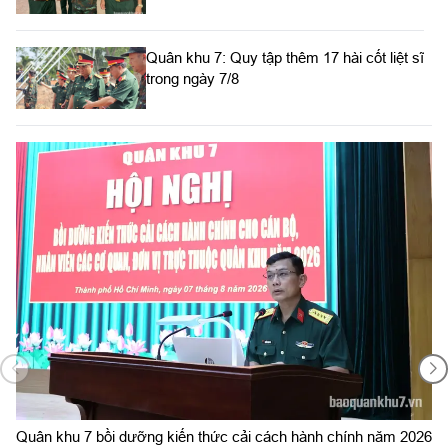
Quân khu 7: Quy tập thêm 17 hài cốt liệt sĩ
trong ngày 7/8
Bộ Tư lệnh TP. Hồ Chí Minh công bố
quyết định giải thể, tổ chức lại Ban Chỉ huy
PTKV, thành lập các đơn vị trực thuộc
Bộ CHQS tỉnh Lâm Đồng tổ chức lại Ban
Chỉ huy Phòng thủ khu vực
Đồn Biên phòng Vàm Trảng Trâu tăng
cường đấu tranh chống xuất, nhập cảnh
Sôi nổi Hội thi bắn đạn thật lực lượng phòng không LLVT
6