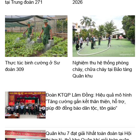
tại Trung đoàn 271
2026
Thực túc binh cường ở Sư
Nghiệm thu hệ thống phòng
đoàn 309
cháy, chữa cháy tại Bảo tàng
Quân khu
Đoàn KTQP Lâm Đồng: Hiệu quả mô hình
“Tăng cường gắn kết thân thiện, hỗ trợ,
giúp đỡ đồng bào dân tộc, tôn giáo”
Quân khu 7 đạt giải Nhất toàn đoàn tại Hội
thi trợ lý, thủ kho Quân khí giỏi toàn quân