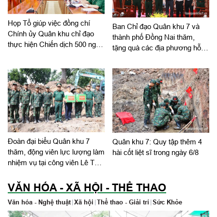
Họp Tổ giúp việc đồng chí
Ban Chỉ đạo Quân khu 7 và
Chính ủy Quân khu chỉ đạo
thành phố Đồng Nai thăm,
thực hiện Chiến dịch 500 ngày
tặng quà các địa phương hỗ
đêm
trợ tìm kiếm, quy tập hài cốt
liệt sĩ
Đoàn đại biểu Quân khu 7
Quân khu 7: Quy tập thêm 4
thăm, động viên lực lượng làm
hài cốt liệt sĩ trong ngày 6/8
nhiệm vụ tại công viên Lê Thị
Riêng
VĂN HÓA - XÃ HỘI - THỂ THAO
Văn hóa - Nghệ thuật
|
Xã hội
|
Thể thao - Giải trí
|
Sức Khỏe