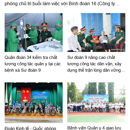
phòng chủ trì buổi làm việc với Binh đoàn 16 (Công ty
TNHH MTV 16) về chiến lược phát triển giai đoạn 2026-
2030; tổ chức, cơ cấu lại doanh nghiệp.
Quân đoàn 34 kiểm tra chất
Sư đoàn 9 nâng cao chất
lượng công tác quân y tại các
lượng công tác dân vận, xây
bệnh xá Sư đoàn 9
dựng thế trận lòng dân vững
chắc
Bệnh viện Quân y 4 giao lưu
Đoàn Kinh tế - Quốc phòng