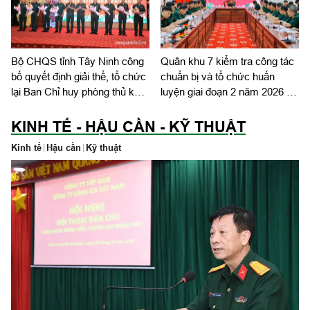
Bộ CHQS tỉnh Tây Ninh công
Quân khu 7 kiểm tra công tác
bố quyết định giải thể, tổ chức
chuẩn bị và tổ chức huấn
lại Ban Chỉ huy phòng thủ khu
luyện giai đoạn 2 năm 2026 tại
vực
tỉnh Tây Ninh
KINH TẾ - HẬU CẦN - KỸ THUẬT
Kinh tế
|
Hậu cần
|
Kỹ thuật