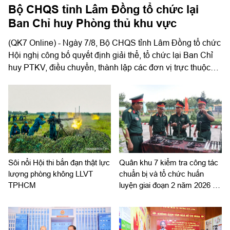
Bộ CHQS tỉnh Lâm Đồng tổ chức lại
Ban Chỉ huy Phòng thủ khu vực
(QK7 Online) - Ngày 7/8, Bộ CHQS tỉnh Lâm Đồng tổ chức
Hội nghị công bố quyết định giải thể, tổ chức lại Ban Chỉ
huy PTKV, điều chuyển, thành lập các đơn vị trực thuộc
Bộ CHQS tỉnh. Thiếu tướng Lê Xuân Bình, Ủy viên
Thường vụ Đảng ủy, Phó Tư lệnh, Tham mưu trưởng
Quân khu dự và chỉ đạo hội nghị. Thiếu tướng Đinh Hồng
Tiếng, Ủy viên Thường vụ Tỉnh ủy, Chỉ huy trưởng Bộ
CHQS tỉnh Lâm Đồng chủ trì hội nghị.
Sôi nổi Hội thi bắn đạn thật lực
Quân khu 7 kiểm tra công tác
lượng phòng không LLVT
chuẩn bị và tổ chức huấn
TPHCM
luyện giai đoạn 2 năm 2026 tại
Sư đoàn 309