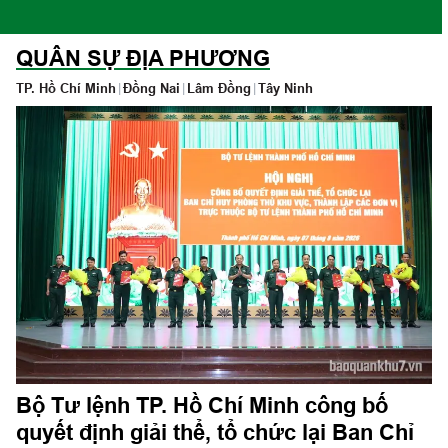
QUÂN SỰ ĐỊA PHƯƠNG
TP. Hồ Chí Minh
|
Đồng Nai
|
Lâm Đồng
|
Tây Ninh
Bộ Tư lệnh TP. Hồ Chí Minh công bố
quyết định giải thể, tổ chức lại Ban Chỉ