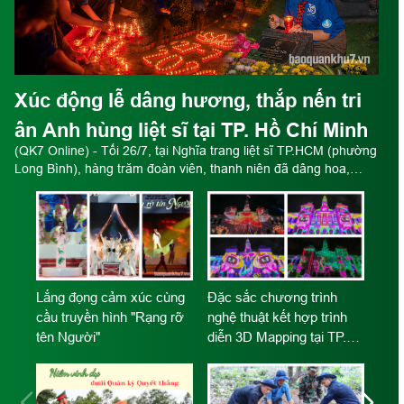
Xúc động lễ dâng hương, thắp nến tri
ân Anh hùng liệt sĩ tại TP. Hồ Chí Minh
(QK7 Online) - Tối 26/7, tại Nghĩa trang liệt sĩ TP.HCM (phường
Long Bình), hàng trăm đoàn viên, thanh niên đã dâng hoa,
dâng hương và thắp nến tri ân các Anh hùng liệt sĩ nhân kỷ
niệm 79 năm Ngày Thương binh - Liệt sĩ.
“3 tiếng nổ” tôi luyện bản
Chiến sĩ mới Trung đoàn
lĩnh người lính trẻ
96 hoàn thành tốt "3 tiếng