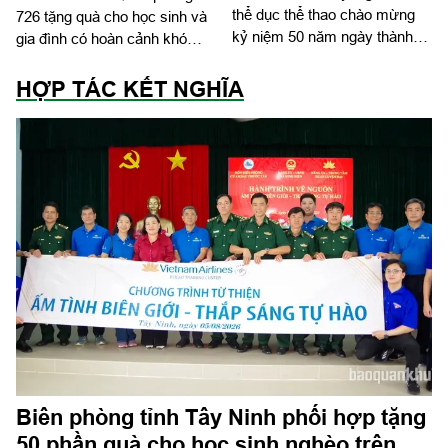
thể dục thể thao chào mừng
726 tặng quà cho học sinh và
kỷ niệm 50 năm ngày thành
gia đình có hoàn cảnh khó
lập
khăn
HỢP TÁC KẾT NGHĨA
Biên phòng tỉnh Tây Ninh phối hợp tặng
50 phần quà cho học sinh nghèo trên