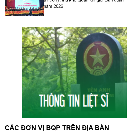
năm 2026
CÁC ĐƠN VỊ BQP TRÊN ĐỊA BÀN