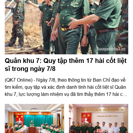
Quân khu 7: Quy tập thêm 17 hài cốt liệt
sĩ trong ngày 7/8
(QK7 Online) - Ngày 7/8, theo thông tin từ Ban Chỉ đạo về
tìm kiếm, quy tập và xác định danh tính hài cốt liệt sĩ Quân
khu 7, lực lượng làm nhiệm vụ đã tìm thấy thêm 17 hài cốt
liệt sĩ tại công viên Lê Thị Riêng (phường Hòa Hưng, TP.
HCM).