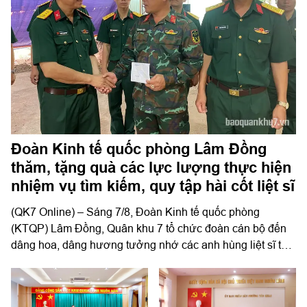
Đoàn Kinh tế quốc phòng Lâm Đồng
thăm, tặng quà các lực lượng thực hiện
nhiệm vụ tìm kiếm, quy tập hài cốt liệt sĩ
(QK7 Online) – Sáng 7/8, Đoàn Kinh tế quốc phòng
(KTQP) Lâm Đồng, Quân khu 7 tổ chức đoàn cán bộ đến
dâng hoa, dâng hương tưởng nhớ các anh hùng liệt sĩ tại
khu vực công viên Lê Thị Riêng, TP Hồ Chí Minh và xã
Minh Đức, thành phố Đồng Nai do Thượng tá Đinh Nho
Hùng, Đoàn trưởng Đoàn KTQP Lâm Đồng làm trưởng