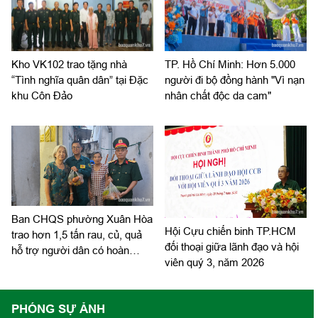
Kho VK102 trao tặng nhà
TP. Hồ Chí Minh: Hơn 5.000
“Tình nghĩa quân dân” tại Đặc
người đi bộ đồng hành "Vì nạn
khu Côn Đảo
nhân chất độc da cam"
Ban CHQS phường Xuân Hòa
Hội Cựu chiến binh TP.HCM
trao hơn 1,5 tấn rau, củ, quả
đối thoại giữa lãnh đạo và hội
hỗ trợ người dân có hoàn
viên quý 3, năm 2026
cảnh khó khăn
PHÓNG SỰ ẢNH