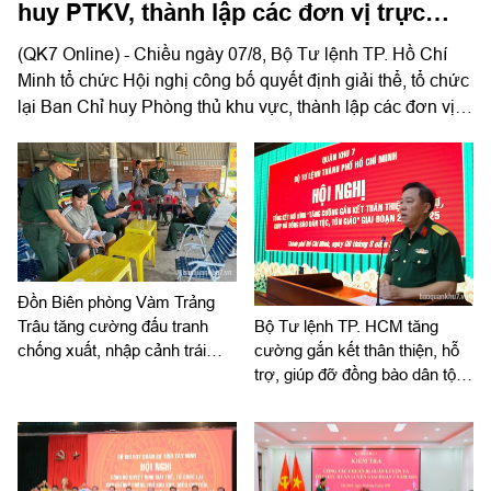
huy PTKV, thành lập các đơn vị trực
thuộc
(QK7 Online) - Chiều ngày 07/8, Bộ Tư lệnh TP. Hồ Chí
Minh tổ chức Hội nghị công bố quyết định giải thể, tổ chức
lại Ban Chỉ huy Phòng thủ khu vực, thành lập các đơn vị
trực thuộc. Trung tướng Lê Xuân Thế, Ủy viên Ban Chấp
hành Trung ương Đảng, Ủy viên Quân ủy Trung ương,
Phó Bí thư Đảng ủy, Tư lệnh Quân khu dự, chỉ đạo hội
nghị. Thiếu tướng Vũ Văn Điền, Ủy viên Ban Thường vụ
Thành ủy, Tư lệnh Bộ Tư lệnh TP. Hồ Chí Minh chủ trì hội
nghị.
Đồn Biên phòng Vàm Trảng
Trâu tăng cường đấu tranh
Bộ Tư lệnh TP. HCM tăng
chống xuất, nhập cảnh trái
cường gắn kết thân thiện, hỗ
phép
trợ, giúp đỡ đồng bào dân tộc,
tôn giáo