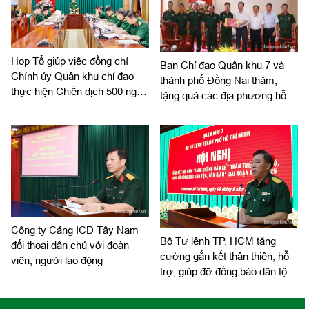
đoàn.
Họp Tổ giúp việc đồng chí
Ban Chỉ đạo Quân khu 7 và
Chính ủy Quân khu chỉ đạo
thành phố Đồng Nai thăm,
thực hiện Chiến dịch 500 ngày
tặng quà các địa phương hỗ
đêm
trợ tìm kiếm, quy tập hài cốt
liệt sĩ
Công ty Cảng ICD Tây Nam
Bộ Tư lệnh TP. HCM tăng
đối thoại dân chủ với đoàn
cường gắn kết thân thiện, hỗ
viên, người lao động
trợ, giúp đỡ đồng bào dân tộc,
tôn giáo