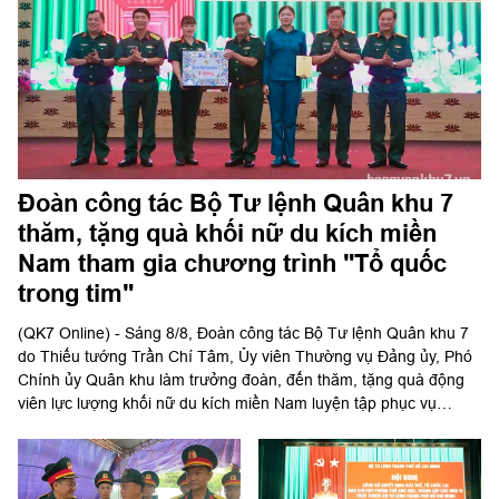
Đoàn công tác Bộ Tư lệnh Quân khu 7
thăm, tặng quà khối nữ du kích miền
Nam tham gia chương trình "Tổ quốc
trong tim"
(QK7 Online) - Sáng 8/8, Đoàn công tác Bộ Tư lệnh Quân khu 7
do Thiếu tướng Trần Chí Tâm, Ủy viên Thường vụ Đảng ủy, Phó
Chính ủy Quân khu làm trưởng đoàn, đến thăm, tặng quà động
viên lực lượng khối nữ du kích miền Nam luyện tập phục vụ
chương trình "Tổ quốc trong tim" do báo Nhân dân tổ chức.