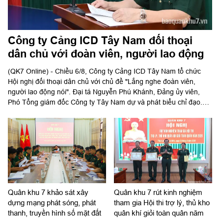
Công ty Cảng ICD Tây Nam đối thoại
dân chủ với đoàn viên, người lao động
(QK7 Online) - Chiều 6/8, Công ty Cảng ICD Tây Nam tổ chức
Hội nghị đối thoại dân chủ với chủ đề "Lắng nghe đoàn viên,
người lao động nói". Đại tá Nguyễn Phú Khánh, Đảng ủy viên,
Phó Tổng giám đốc Công ty Tây Nam dự và phát biểu chỉ đạo.
Thượng tá Nguyễn Ngọc Khánh, Giám đốc Công ty Cảng ICD
Tây Nam chủ trì hội nghị. Dự hội nghị có Đại tá Phạm Thị Thu
Hương, Trưởng phòng Công tác quần chúng, Cục Chính trị Quân
khu 7; Đại tá Trần Thị Mỹ Châu, Phó Tổng giám đốc Công ty Tây
Nam cùng đông đảo cán bộ, đoàn viên, người lao động Công ty
Cảng ICD Tây Nam.
Quân khu 7 khảo sát xây
Quân khu 7 rút kinh nghiệm
dựng mạng phát sóng, phát
tham gia Hội thi trợ lý, thủ kho
thanh, truyền hình số mặt đất
quân khí giỏi toàn quân năm