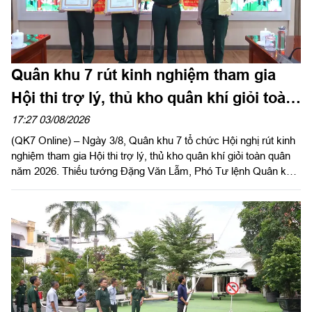
Quân khu 7 rút kinh nghiệm tham gia
Hội thi trợ lý, thủ kho quân khí giỏi toàn
quân năm 2026
17:27 03/08/2026
(QK7 Online) – Ngày 3/8, Quân khu 7 tổ chức Hội nghị rút kinh
nghiệm tham gia Hội thi trợ lý, thủ kho quân khí giỏi toàn quân
năm 2026. Thiếu tướng Đặng Văn Lẫm, Phó Tư lệnh Quân khu
dự, phát biểu chỉ đạo hội nghị. Đại tá Vũ Nam Sơn, Chủ nhiệm
Hậu cần – Kỹ thuật Quân khu chủ trì hội nghị.