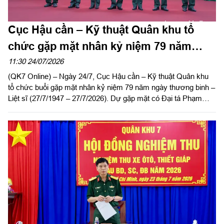
Cục Hậu cần – Kỹ thuật Quân khu tổ
chức gặp mặt nhân kỷ niệm 79 năm
ngày Thương binh - Liệt sĩ
11:30 24/07/2026
(QK7 Online) – Ngày 24/7, Cục Hậu cần – Kỹ thuật Quân khu
tổ chức buổi gặp mặt nhân kỷ niệm 79 năm ngày thương binh –
Liệt sĩ (27/7/1947 – 27/7/2026). Dự gặp mặt có Đại tá Phạm
Ngọc Sơn, Chính ủy Cục Hậu cần – Kỹ thuật Quân khu.