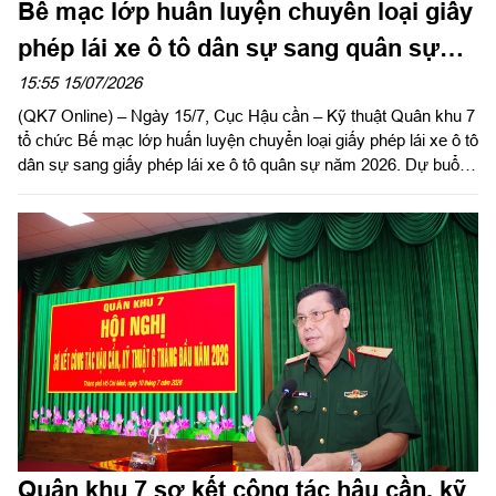
Bế mạc lớp huấn luyện chuyển loại giấy
phép lái xe ô tô dân sự sang quân sự
năm 2026
15:55 15/07/2026
(QK7 Online) – Ngày 15/7, Cục Hậu cần – Kỹ thuật Quân khu 7
tổ chức Bế mạc lớp huấn luyện chuyển loại giấy phép lái xe ô tô
dân sự sang giấy phép lái xe ô tô quân sự năm 2026. Dự buổi
bế mạc có Đại tá Tạ Hữu Nghị, Trưởng phòng Xe máy – Vận
tải, Cục Hậu cần – Kỹ thuật Quân khu.
Quân khu 7 sơ kết công tác hậu cần, kỹ