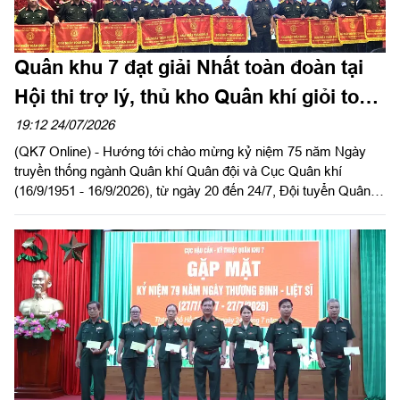
Quân khu 7 đạt giải Nhất toàn đoàn tại
Hội thi trợ lý, thủ kho Quân khí giỏi toàn
quân năm 2026
19:12 24/07/2026
(QK7 Online) - Hướng tới chào mừng kỷ niệm 75 năm Ngày
truyền thống ngành Quân khí Quân đội và Cục Quân khí
(16/9/1951 - 16/9/2026), từ ngày 20 đến 24/7, Đội tuyển Quân
khu 7 tham gia Hội thi trợ lý, thủ kho Quân khí giỏi toàn quân tổ
chức tại Quân khu 1.