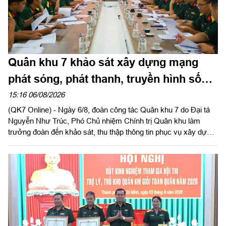
Quân khu 7 khảo sát xây dựng mạng
phát sóng, phát thanh, truyền hình số
mặt đất tại Trung đoàn 271
15:16 06/08/2026
(QK7 Online) - Ngày 6/8, đoàn công tác Quân khu 7 do Đại tá
Nguyễn Như Trúc, Phó Chủ nhiệm Chính trị Quân khu làm
trưởng đoàn đến khảo sát, thu thập thông tin phục vụ xây dựng
Đề án “Xây dựng mạng phát sóng, phát thanh truyền hình số
mặt đất toàn quân dự phòng chiến lược quốc gia” (Đề án 3094)
tại Trung đoàn 271, Sư đoàn 5.