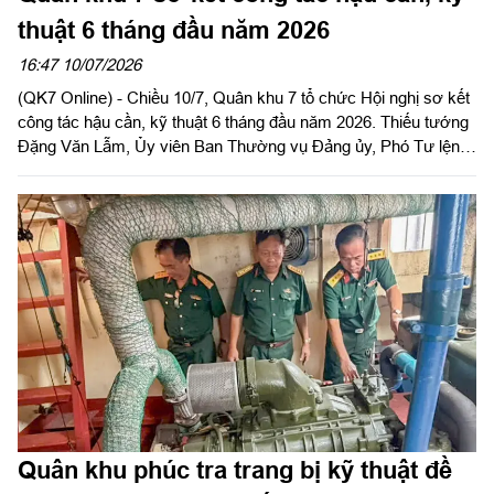
thuật 6 tháng đầu năm 2026
16:47 10/07/2026
(QK7 Online) - Chiều 10/7, Quân khu 7 tổ chức Hội nghị sơ kết
công tác hậu cần, kỹ thuật 6 tháng đầu năm 2026. Thiếu tướng
Đặng Văn Lẫm, Ủy viên Ban Thường vụ Đảng ủy, Phó Tư lệnh
Quân khu dự và phát biểu chỉ đạo. Đại tá Nguyễn Thanh Tâm,
Chủ nhiệm Hậu cần - Kỹ thuật Quân khu chủ trì hội nghị.
Quân khu phúc tra trang bị kỹ thuật đề