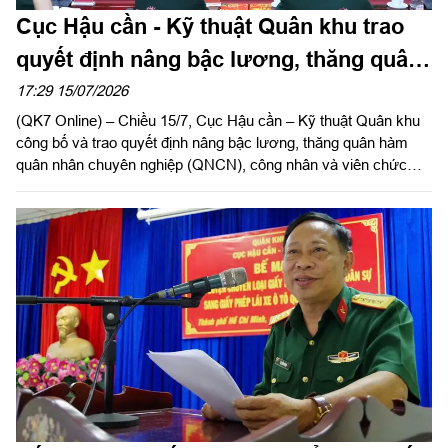
Cục Hậu cần - Kỹ thuật Quân khu trao
quyết định nâng bậc lương, thăng quân
hàm QNCN, CN&VCQP năm 2026
17:29 15/07/2026
(QK7 Online) – Chiều 15/7, Cục Hậu cần – Kỹ thuật Quân khu
công bố và trao quyết định nâng bậc lương, thăng quân hàm
quân nhân chuyên nghiệp (QNCN), công nhân và viên chức
quốc phòng (CN&VCQP) năm 2026. Dự hội nghị có Đại tá Vũ
Nam Sơn, Chủ nhiệm Hậu cần – Kỹ thuật Quân khu; Đại tá
Phạm Ngọc Sơn, Chính ủy Cục Hậu cần – Kỹ thuật Quân khu.