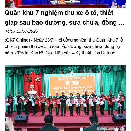
Quân khu 7 nghiệm thu xe ô tô, thiết
giáp sau bảo dưỡng, sửa chữa, đồng bộ
năm 2026
14:07 23/07/2026
(QK7 Online) - Ngày 23/7, Hội đồng nghiệm thu Quân khu 7 tổ
chức nghiệm thu xe ô tô sau bảo dưỡng, sửa chữa, đồng bộ
năm 2026 tại Kho K9 Cục Hậu cần – Kỹ thuật. Đại tá Trịnh
Ngọc Dục, Phó Chủ nhiệm Hậu cần - Kỹ thuật Quân khu, Chủ
tịch Hội đồng nghiệm thu chủ trì hội nghị.