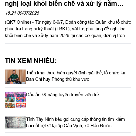
nghị loại khỏi biên chế và xử lý năm
2026
18:21 09/07/2026
(QK7 Online) - Từ ngày 6-9/7, Đoàn công tác Quân khu tổ chức
phúc tra trang bị kỹ thuật (TBKT), vật tư, phụ tùng đề nghị loại
khỏi biên chế và xử lý năm 2026 tại các cơ quan, đơn vị trong
lực lượng vũ trang Quân khu. Đại tá Tạ Hữu Nghị, Trưởng
phòng Xe máy - Vận tải, Cục Hậu cần - Kỹ thuật Quân khu làm
trưởng đoàn.
TIN XEM NHIỀU:
Triển khai thực hiện quyết định giải thể, tổ chức lại
Ban Chỉ huy Phòng thủ khu vực
Dấu ấn kỹ năng tuyên truyền viên trẻ
Tỉnh Tây Ninh kêu gọi cung cấp thông tin tìm kiếm
hài cốt liệt sĩ tại ấp Cầu Vịnh, xã Hảo Đước