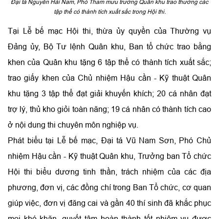
Đại tá Nguyễn Hải Nam, Phó Tham mưu trưởng Quân khu trao thưởng các
tập thể có thành tích xuất sắc trong Hội thi.
Tại Lễ bế mạc Hội thi, thừa ủy quyền của Thường vụ
Đảng ủy, Bộ Tư lệnh Quân khu, Ban tổ chức trao bằng
khen của Quân khu tặng 6 tập thể có thành tích xuất sắc;
trao giấy khen của Chủ nhiệm Hậu cần - Kỹ thuật Quân
khu tặng 3 tập thể đạt giải khuyến khích; 20 cá nhân đạt
trợ lý, thủ kho giỏi toàn năng; 19 cá nhân có thành tích cao
ở nội dung thi chuyên môn nghiệp vụ.
Phát biểu tại Lễ bế mạc, Đại tá Vũ Nam Sơn, Phó Chủ
nhiệm Hậu cần - Kỹ thuật Quân khu, Trưởng ban Tổ chức
Hội thi biểu dương tinh thần, trách nhiệm của các địa
phương, đơn vị, các đồng chí trong Ban Tổ chức, cơ quan
giúp việc, đơn vị đăng cai và gần 40 thí sinh đã khắc phục
mọi khó khăn, quyết tâm hoàn thành tốt nhiệm vụ được