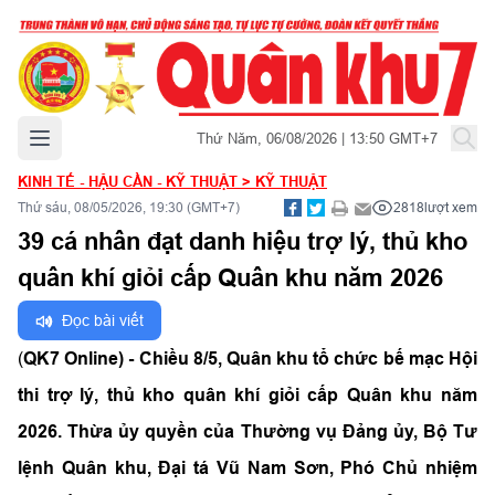
Mở menu chính
Thứ Năm, 06/08/2026 | 13:50 GMT+7
KINH TẾ - HẬU CẦN - KỸ THUẬT
>
KỸ THUẬT
Thứ sáu, 08/05/2026, 19:30 (GMT+7)
2818
lượt xem
39 cá nhân đạt danh hiệu trợ lý, thủ kho
quân khí giỏi cấp Quân khu năm 2026
Đọc bài viết
(
QK7 Online) - Chiều 8/5, Quân khu tổ chức bế mạc Hội
thi trợ lý, thủ kho quân khí giỏi cấp Quân khu năm
2026. Thừa ủy quyền của Thường vụ Đảng ủy, Bộ Tư
lệnh Quân khu, Đại tá Vũ Nam Sơn, Phó Chủ nhiệm