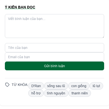
Ý KIẾN BẠN ĐỌC
Gửi bình luận
TỪ KHÓA:
D'Ran
sống sau lũ
con giống
lũ lụt
hỗ trợ
tình nguyện
thanh niên